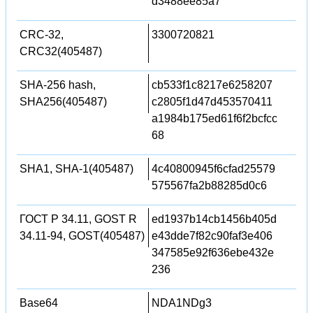
d3488ee85a7
CRC-32,
3300720821
CRC32(405487)
SHA-256 hash,
cb533f1c8217e6258207
SHA256(405487)
c2805f1d47d453570411
a1984b175ed61f6f2bcfcc
68
SHA1, SHA-1(405487)
4c40800945f6cfad25579
575567fa2b88285d0c6
ГОСТ Р 34.11, GOST R
ed1937b14cb1456b405d
34.11-94, GOST(405487)
e43dde7f82c90faf3e406
347585e92f636ebe432e
236
Base64
NDA1NDg3