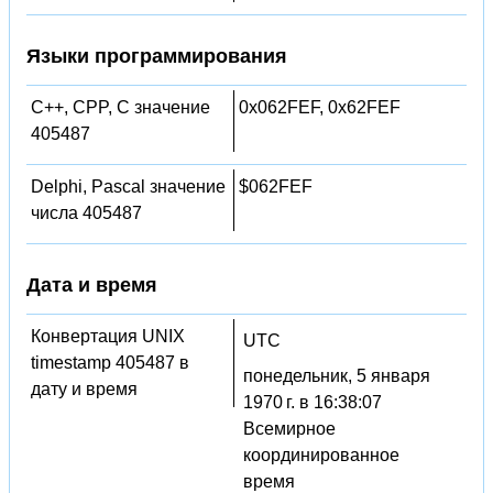
Языки программирования
C++, CPP, C значение
0x062FEF, 0x62FEF
405487
Delphi, Pascal значение
$062FEF
числа 405487
Дата и время
Конвертация UNIX
UTC
timestamp 405487 в
понедельник, 5 января
дату и время
1970 г. в 16:38:07
Всемирное
координированное
время