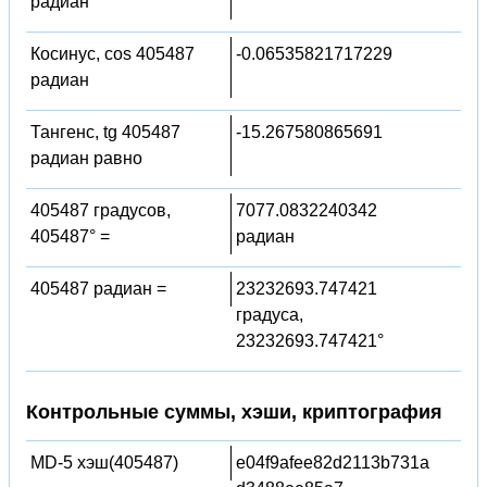
радиан
Косинус, cos 405487
-0.06535821717229
радиан
Тангенс, tg 405487
-15.267580865691
радиан равно
405487 градусов,
7077.0832240342
405487° =
радиан
405487 радиан =
23232693.747421
градуса,
23232693.747421°
Контрольные суммы, хэши, криптография
MD-5 хэш(405487)
e04f9afee82d2113b731a