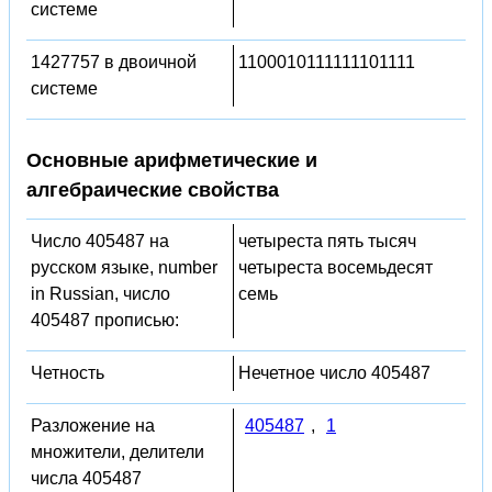
системе
1427757 в двоичной
1100010111111101111
системе
Основные арифметические и
алгебраические свойства
Число 405487 на
четыреста пять тысяч
русском языке, number
четыреста восемьдесят
in Russian, число
семь
405487 прописью:
Четность
Нечетное число 405487
Разложение на
405487
,
1
множители, делители
числа 405487