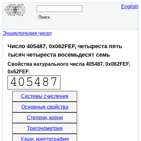
English
Энциклопедия чисел
Число 405487, 0x062FEF, четыреста пять
тысяч четыреста восемьдесят семь
Свойства натурального числа 405487, 0x062FEF,
0x62FEF
:
Системы счисления
Основные свойства
Степени, корни
Тригонометрия
Хэши, криптография