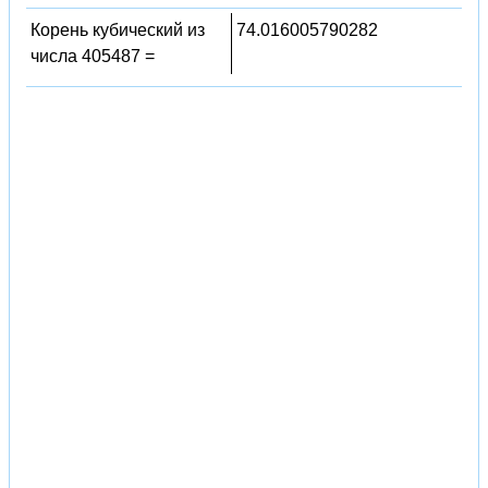
Корень кубический из
74.016005790282
числа 405487 =