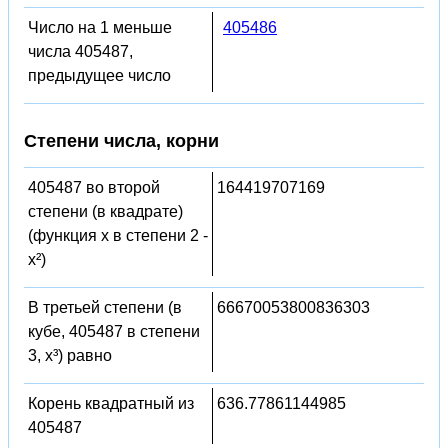
Число на 1 меньше
405486
числа 405487,
предыдущее число
Степени числа, корни
405487 во второй
164419707169
степени (в квадрате)
(функция x в степени 2 -
x²)
В третьей степени (в
66670053800836303
кубе, 405487 в степени
3, x³) равно
Корень квадратный из
636.77861144985
405487