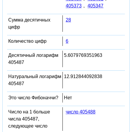
405373
,
405347
Сумма десятичных
28
цифр
Количество цифр
6
Десятичный логарифм
5.6079769351963
405487
Натуральный логарифм
12.912844092838
405487
Это число Фибоначчи?
Нет
Число на 1 больше
число 405488
числа 405487,
следующее число