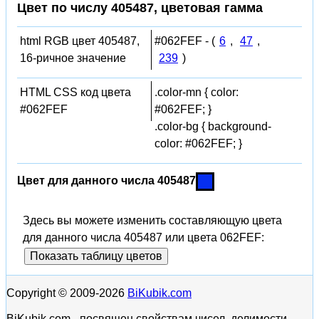
Цвет по числу 405487, цветовая гамма
html RGB цвет 405487,
#062FEF - (
6
,
47
,
16-ричное значение
239
)
HTML CSS код цвета
.color-mn { color:
#062FEF
#062FEF; }
.color-bg { background-
color: #062FEF; }
Цвет для данного числа 405487
Здесь вы можете изменить составляющую цвета
для данного числа 405487 или цвета 062FEF:
Показать таблицу цветов
Copyright © 2009-2026
BiKubik.com
BiKubik.com - посвящен свойствам чисел, делимости