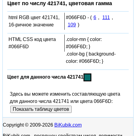
Цвет по числу 421741, цветовая гамма
html RGB цвет 421741,
#066F6D - (
6
,
111
,
16-ричное значение
109
)
HTML CSS код цвета
.color-mn { color:
#066F6D
#066F6D; }
.color-bg { background-
color: #066F6D; }
Цвет для данного числа 421741
Здесь вы можете изменить составляющую цвета
для данного числа 421741 или цвета 066F6D:
Показать таблицу цветов
Copyright © 2009-2026
BiKubik.com
BiKubik.com - посвящен свойствам чисел, делимости