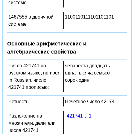
системе
1467555 в двоичной
1100110111101101101
системе
Основные арифметические и
алгебраические свойства
Число 421741 на
четыреста двадцать
русском языке, number
одна тысяча семьсот
in Russian, число
сорок один
421741 прописью:
Четность
Нечетное число 421741
Разложение на
421741
,
1
множители, делители
числа 421741