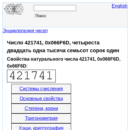
English
Энциклопедия чисел
Число 421741, 0x066F6D, четыреста
двадцать одна тысяча семьсот сорок один
Свойства натурального числа 421741, 0x066F6D,
0x66F6D
:
Системы счисления
Основные свойства
Степени, корни
Тригонометрия
Хэши, криптография