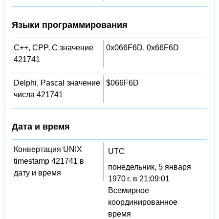
Языки программирования
C++, CPP, C значение
0x066F6D, 0x66F6D
421741
Delphi, Pascal значение
$066F6D
числа 421741
Дата и время
Конвертация UNIX
UTC
timestamp 421741 в
понедельник, 5 января
дату и время
1970 г. в 21:09:01
Всемирное
координированное
время