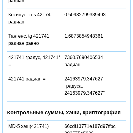
радиан
Косинус, cos 421741
0.50982799339493
радиан
Тангенс, tg 421741
1.6873854948361
радиан равно
421741 градус, 421741°
7360.7690406534
=
радиан
421741 радиан =
24163979.347627
градуса,
24163979.347627°
Контрольные суммы, хэши, криптография
MD-5 хэш(421741)
66cdf13771e187d97ffbc