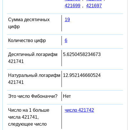
421699
,
421697
Сумма десятичных
19
цифр
Количество цифр
6
Десятичный логарифм
5.6250458234673
421741
Натуральный логарифм
12.952146660524
421741
Это число Фибоначчи?
Нет
Число на 1 больше
число 421742
числа 421741,
следующее число