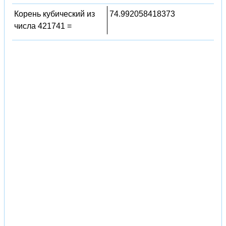
Корень кубический из
74.992058418373
числа 421741 =