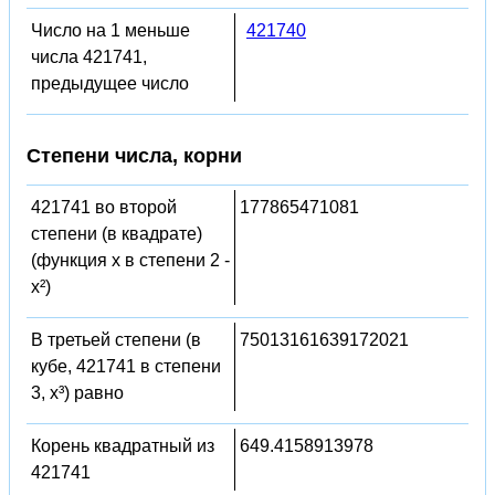
Число на 1 меньше
421740
числа 421741,
предыдущее число
Степени числа, корни
421741 во второй
177865471081
степени (в квадрате)
(функция x в степени 2 -
x²)
В третьей степени (в
75013161639172021
кубе, 421741 в степени
3, x³) равно
Корень квадратный из
649.4158913978
421741