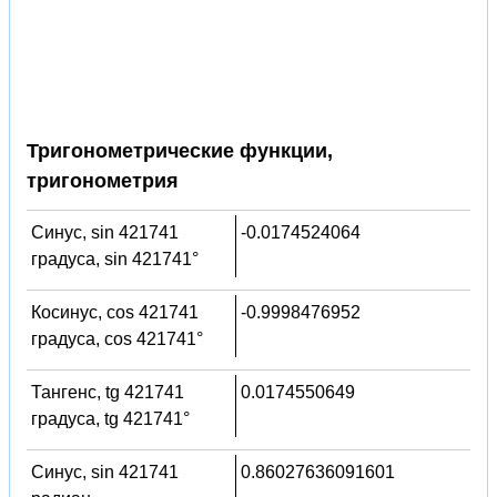
Тригонометрические функции,
тригонометрия
Синус, sin 421741
-0.0174524064
градуса, sin 421741°
Косинус, cos 421741
-0.9998476952
градуса, cos 421741°
Тангенс, tg 421741
0.0174550649
градуса, tg 421741°
Синус, sin 421741
0.86027636091601