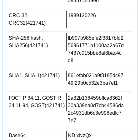
383575e5996
CRC-32,
1989120226
CRC32(421741)
SHA-256 hash,
fb907b985efe2f3617bfd2
SHA256(421741)
56961771b1100aa2a67d
7437c015bbe8af8bac4c
d8
SHA1, SHA-1(421741)
861efab021a9f3195dc97
49f29b0c532e3ba7ef1
ГОСТ Р 34.11, GOST R
2a32b138459bffca8362f
34.11-94, GOST(421741)
30a339ea0d7cb44586da
2c4931db6c3e998edfc7
7e7
Base64
NDIxNzQx