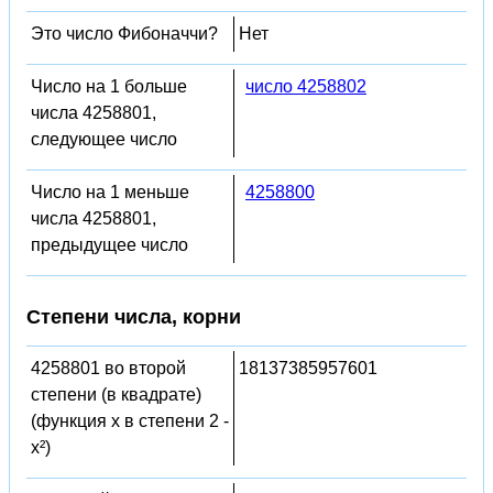
Это число Фибоначчи?
Нет
Число на 1 больше
число 4258802
числа 4258801,
следующее число
Число на 1 меньше
4258800
числа 4258801,
предыдущее число
Степени числа, корни
4258801 во второй
18137385957601
степени (в квадрате)
(функция x в степени 2 -
x²)