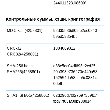
244011323.08609°
Контрольные суммы, хэши, криптография
MD-5 хэш(4258801)
92d35b86df09fb2ec0840
89ed59854b3
CRC-32,
1884069312
CRC32(4258801)
SHA-256 hash,
d88c5ec04df693e2cd25
SHA256(4258801)
20a393e736270e440a58
152554da58ecb5c0381c
0de9
SHA1, SHA-1(4258801)
62d296d70f27697339fc7
fbd77f03af08b938814