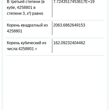
В третьей степени (в
7.7243517453617E+19
кубе, 4258801 в
степени 3, x³) равно
Корень квадратный из
2063.6862649153
4258801
Корень кубический из
162.09232404462
числа 4258801 =