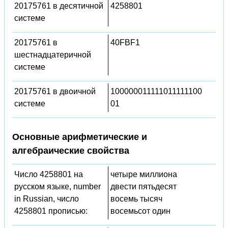
20175761 в десятичной
4258801
системе
20175761 в
40FBF1
шестнадцатеричной
системе
20175761 в двоичной
100000011111011111100
системе
01
Основные арифметические и
алгебраические свойства
Число 4258801 на
четыре миллиона
русском языке, number
двести пятьдесят
in Russian, число
восемь тысяч
4258801 прописью:
восемьсот один