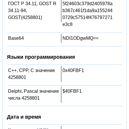
ГОСТ Р 34.11, GOST R
5f24603c379d2405978a
34.11-94,
b367c461f1da9a155244
GOST(4258801)
0729c57514f476797271
e3c8
Base64
NDI1ODgwMQ==
Языки программирования
C++, CPP, C значение
0x40FBF1
4258801
Delphi, Pascal значение
$40FBF1
числа 4258801
Дата и время