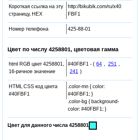
Короткая ссылка на эту
http://bikubik.com/ru/x40
страницу, HEX
FBF1
Номер телефона
425-88-01
Цвет по числу 4258801, цветовая гамма
html RGB цвет 4258801,
#40FBF1 - (
64
,
251
,
16-ричное значение
241
)
HTML CSS код цвета
.color-mn { color:
#40FBF1
#40FBF1; }
.color-bg { background-
color: #40FBF1; }
Цвет для данного числа 4258801