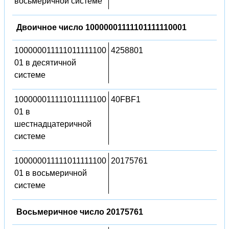
восьмеричной системе
Двоичное число 10000001111101111110001
100000011111011111100
4258801
01 в десятичной
системе
100000011111011111100
40FBF1
01 в
шестнадцатеричной
системе
100000011111011111100
20175761
01 в восьмеричной
системе
Восьмеричное число 20175761