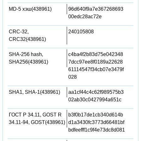
MD-5 хэш(438961)
96d640f9a7e367268693
00edc28ac72e
CRC-32,
240105808
CRC32(438961)
SHA-256 hash,
c4ba4f2b83d75e042348
SHA256(438961)
7dcc97ee8f0189a22628
61114547f34cb07e3479f
028
SHA1, SHA-1(438961)
aa1cf44c4c62f989575b3
02ab30c0427994a651c
ГОСТ Р 34.11, GOST R
b3f0b17de1cb340d614b
34.11-94, GOST(438961)
d1a3430fc3773d66481bf
bdfeefff1c9f4e73dc8d081