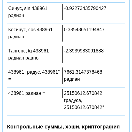
Синус, sin 438961
-0.92273435790427
радиан
Косинус, cos 438961
0.38543651194847
радиан
Тангенс, tg 438961
-2.3939983091888
радиан равно
438961 градус, 438961°
7661.3147378468
=
радиан
438961 радиан =
25150612.670842
градуса,
25150612.670842°
Контрольные суммы, хэши, криптография