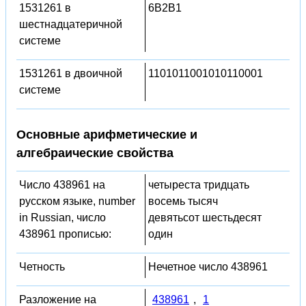
1531261 в
6B2B1
шестнадцатеричной
системе
1531261 в двоичной
1101011001010110001
системе
Основные арифметические и
алгебраические свойства
Число 438961 на
четыреста тридцать
русском языке, number
восемь тысяч
in Russian, число
девятьсот шестьдесят
438961 прописью:
один
Четность
Нечетное число 438961
Разложение на
438961
,
1