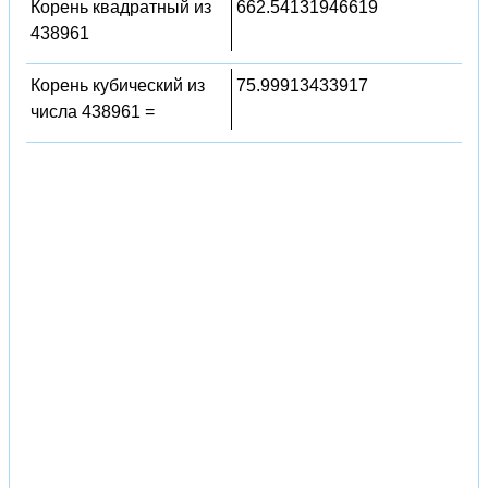
Корень квадратный из
662.54131946619
438961
Корень кубический из
75.99913433917
числа 438961 =