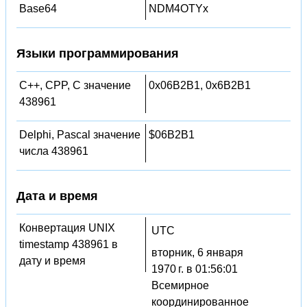
Base64
NDM4OTYx
Языки программирования
C++, CPP, C значение
0x06B2B1, 0x6B2B1
438961
Delphi, Pascal значение
$06B2B1
числа 438961
Дата и время
Конвертация UNIX
UTC
timestamp 438961 в
вторник, 6 января
дату и время
1970 г. в 01:56:01
Всемирное
координированное