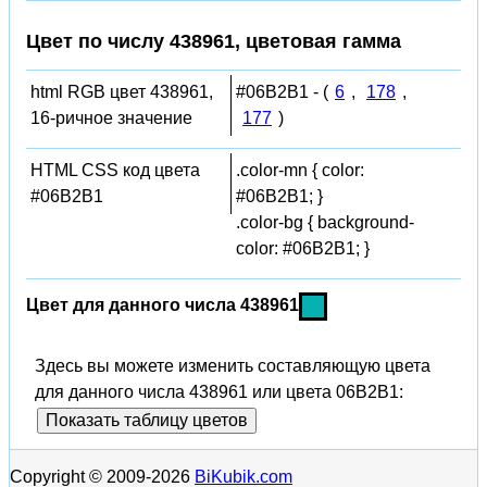
Цвет по числу 438961, цветовая гамма
html RGB цвет 438961,
#06B2B1 - (
6
,
178
,
16-ричное значение
177
)
HTML CSS код цвета
.color-mn { color:
#06B2B1
#06B2B1; }
.color-bg { background-
color: #06B2B1; }
Цвет для данного числа 438961
Здесь вы можете изменить составляющую цвета
для данного числа 438961 или цвета 06B2B1:
Показать таблицу цветов
Copyright © 2009-2026
BiKubik.com