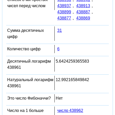
чисел перед числом
438937
,
438913
,
438899
,
438887
,
438877
,
438869
Сумма десятичных
31
цифр
Количество цифр
6
Десятичный логарифм
5.6424259365583
438961
Натуральный логарифм
12.992165849842
438961
Это число Фибоначчи?
Нет
Число на 1 больше
число 438962