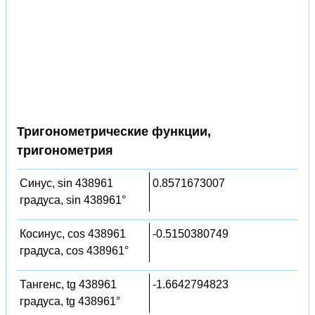
Тригонометрические функции,
тригонометрия
Синус, sin 438961
0.8571673007
градуса, sin 438961°
Косинус, cos 438961
-0.5150380749
градуса, cos 438961°
Тангенс, tg 438961
-1.6642794823
градуса, tg 438961°