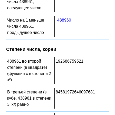
числа 438961,
следующее число
Число на 1 меньше
438960
числа 438961,
предыдущее число
Степени числа, корни
438961 во второй
192686759521
степени (в квадрате)
(функция x в степени 2 -
x²)
В третьей степени (в
84581972646097681
кубе, 438961 в степени
3, x³) равно