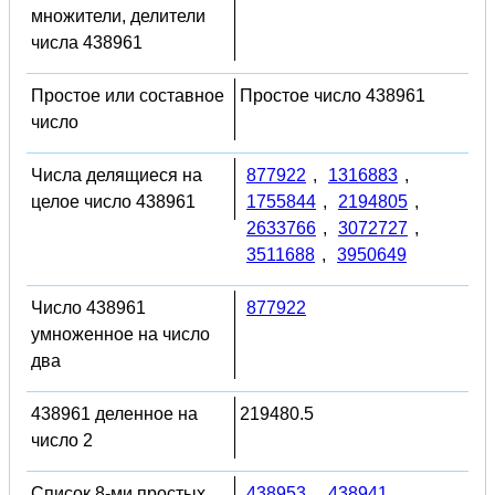
множители, делители
числа 438961
Простое или составное
Простое число 438961
число
Числа делящиеся на
877922
,
1316883
,
целое число 438961
1755844
,
2194805
,
2633766
,
3072727
,
3511688
,
3950649
Число 438961
877922
умноженное на число
два
438961 деленное на
219480.5
число 2
Список 8-ми простых
438953
,
438941
,