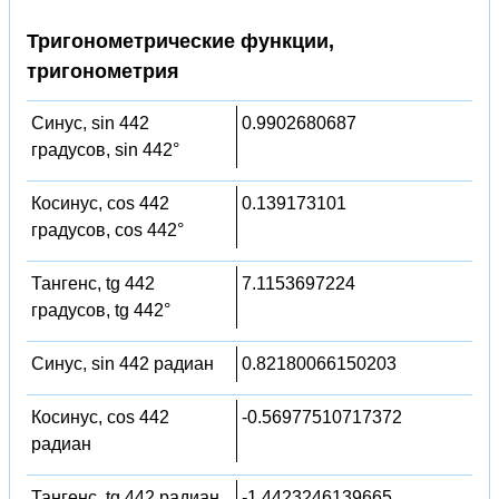
Тригонометрические функции,
тригонометрия
Синус, sin 442
0.9902680687
градусов, sin 442°
Косинус, cos 442
0.139173101
градусов, cos 442°
Тангенс, tg 442
7.1153697224
градусов, tg 442°
Синус, sin 442 радиан
0.82180066150203
Косинус, cos 442
-0.56977510717372
радиан
Тангенс, tg 442 радиан
-1.4423246139665