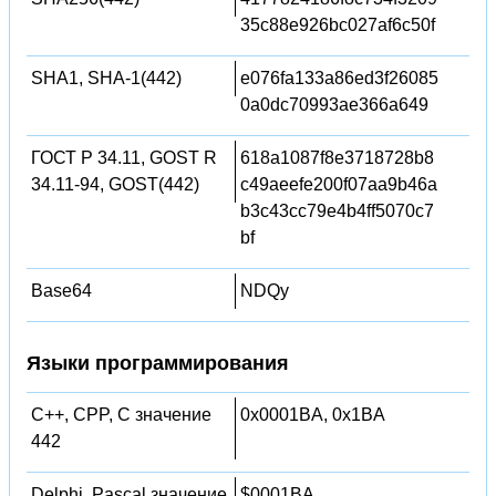
35c88e926bc027af6c50f
SHA1, SHA-1(442)
e076fa133a86ed3f26085
0a0dc70993ae366a649
ГОСТ Р 34.11, GOST R
618a1087f8e3718728b8
34.11-94, GOST(442)
c49aeefe200f07aa9b46a
b3c43cc79e4b4ff5070c7
bf
Base64
NDQy
Языки программирования
C++, CPP, C значение
0x0001BA, 0x1BA
442
Delphi, Pascal значение
$0001BA