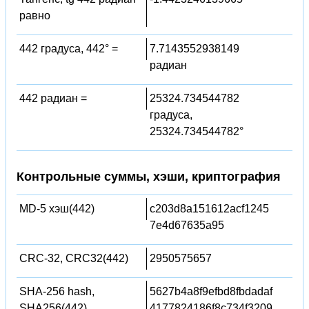
равно
442 градуса, 442° =
7.7143552938149
радиан
442 радиан =
25324.734544782
градуса,
25324.734544782°
Контрольные суммы, хэши, криптография
MD-5 хэш(442)
c203d8a151612acf1245
7e4d67635a95
CRC-32, CRC32(442)
2950575657
SHA-256 hash,
5627b4a8f9efbd8fbdadaf
SHA256(442)
4177824186f8c734f3209