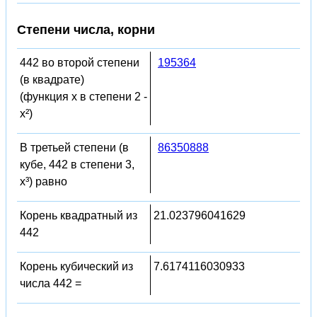
Степени числа, корни
442 во второй степени
195364
(в квадрате)
(функция x в степени 2 -
x²)
В третьей степени (в
86350888
кубе, 442 в степени 3,
x³) равно
Корень квадратный из
21.023796041629
442
Корень кубический из
7.6174116030933
числа 442 =