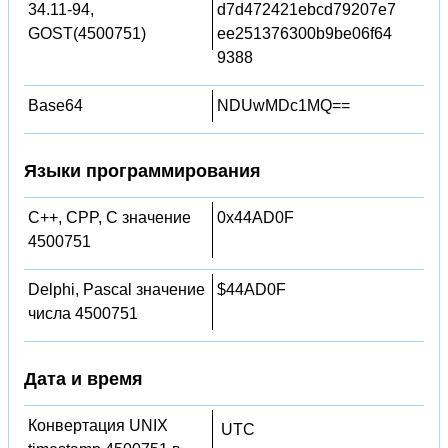
34.11-94,
d7d472421ebcd79207e7
GOST(4500751)
ee251376300b9be06f64
9388
Base64
NDUwMDc1MQ==
Языки программирования
C++, CPP, C значение
0x44AD0F
4500751
Delphi, Pascal значение
$44AD0F
числа 4500751
Дата и время
Конвертация UNIX
UTC