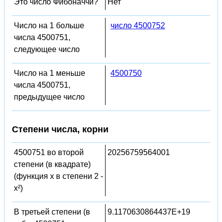
Это число Фибоначчи?
Нет
Число на 1 больше
число 4500752
числа 4500751,
следующее число
Число на 1 меньше
4500750
числа 4500751,
предыдущее число
Степени числа, корни
4500751 во второй
20256759564001
степени (в квадрате)
(функция x в степени 2 -
x²)
В третьей степени (в
9.1170630864437E+19