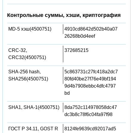
Контрольные суммы, хэши, криптография
MD-5 хэш(4500751)
4910cd8642d502b40a07
26268b0d4eef
CRC-32,
372685215
CRC32(4500751)
SHA-256 hash,
5c863731c27fc418a2dc7
SHA256(4500751)
80fd40be27f76e49bf194
9d4b7908ebbc4dfc4797
bd
SHA1, SHA-1(4500751)
8da752c114978058dc47
dc3b8c78f6c04fa97f98
ГОСТ Р 34.11, GOST R
8124fe9639cd92017ad5