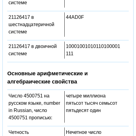
системе
21126417 в
44AD0F
шестнадцатеричной
системе
21126417 в двоичной
10001001010110100001
системе
111
Основные арифметические и
алгебраические свойства
Число 4500751 на
четыре миллиона
русском языке, number
пятьсот тысяч семьсот
in Russian, число
пятьдесят один
4500751 прописью:
Четность
Нечетное число