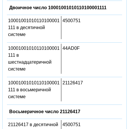
Двоичное число 10001001010110100001111
10001001010110100001
4500751
111 в десятичной
системе
10001001010110100001
44AD0F
111 в
шестнадцатеричной
системе
10001001010110100001
21126417
111 в восьмеричной
системе
Восьмеричное число 21126417
21126417 в десятичной
4500751