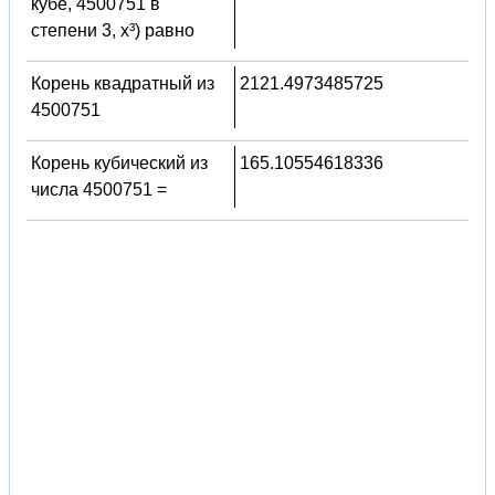
кубе, 4500751 в
степени 3, x³) равно
Корень квадратный из
2121.4973485725
4500751
Корень кубический из
165.10554618336
числа 4500751 =