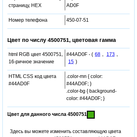
страницу, HEX
AD0F
Номер телефона
450-07-51
Цвет по числу 4500751, цветовая гамма
html RGB цвет 4500751,
#44AD0F - (
68
,
173
,
16-ричное значение
15
)
HTML CSS код цвета
.color-mn { color:
#44AD0F
#44AD0F; }
.color-bg { background-
color: #44AD0F; }
Цвет для данного числа 4500751
Здесь вы можете изменить составляющую цвета