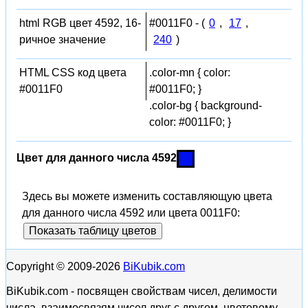
html RGB цвет 4592, 16-
#0011F0 - (
0
,
17
,
ричное значение
240
)
HTML CSS код цвета
.color-mn { color:
#0011F0
#0011F0; }
.color-bg { background-
color: #0011F0; }
Цвет для данного числа 4592
Здесь вы можете изменить составляющую цвета
для данного числа 4592 или цвета 0011F0:
Показать таблицу цветов
Copyright © 2009-2026
BiKubik.com
BiKubik.com - посвящен свойствам чисел, делимости
числа, взаимосвязям чисел друг с другом, цветовому