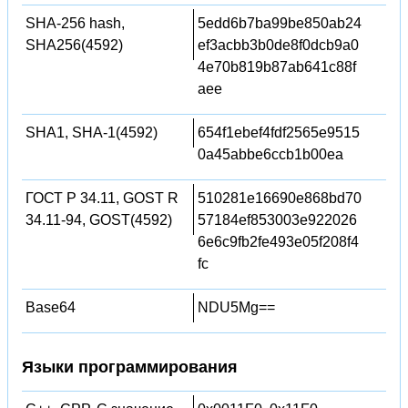
SHA-256 hash,
5edd6b7ba99be850ab24
SHA256(4592)
ef3acbb3b0de8f0dcb9a0
4e70b819b87ab641c88f
aee
SHA1, SHA-1(4592)
654f1ebef4fdf2565e9515
0a45abbe6ccb1b00ea
ГОСТ Р 34.11, GOST R
510281e16690e868bd70
34.11-94, GOST(4592)
57184ef853003e922026
6e6c9fb2fe493e05f208f4
fc
Base64
NDU5Mg==
Языки программирования