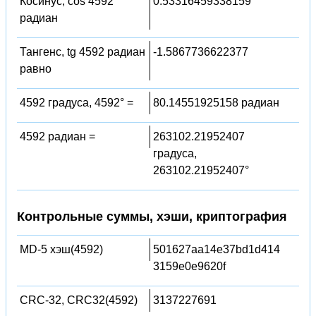
Косинус, cos 4592
0.53316459338159
радиан
Тангенс, tg 4592 радиан
-1.5867736622377
равно
4592 градуса, 4592° =
80.14551925158 радиан
4592 радиан =
263102.21952407
градуса,
263102.21952407°
Контрольные суммы, хэши, криптография
MD-5 хэш(4592)
501627aa14e37bd1d414
3159e0e9620f
CRC-32, CRC32(4592)
3137227691