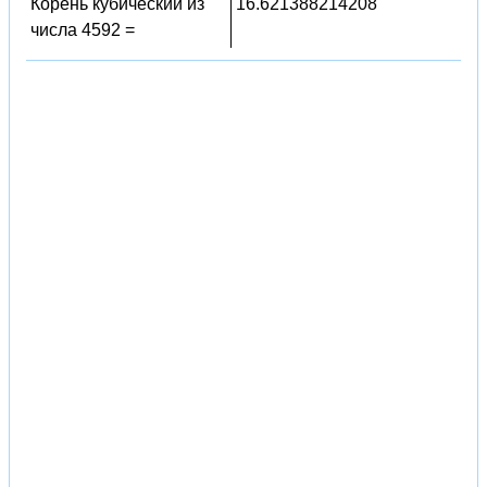
Корень кубический из
16.621388214208
числа 4592 =