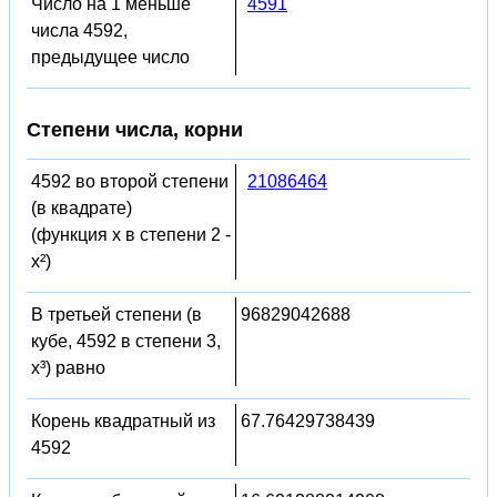
Число на 1 меньше
4591
числа 4592,
предыдущее число
Степени числа, корни
4592 во второй степени
21086464
(в квадрате)
(функция x в степени 2 -
x²)
В третьей степени (в
96829042688
кубе, 4592 в степени 3,
x³) равно
Корень квадратный из
67.76429738439
4592