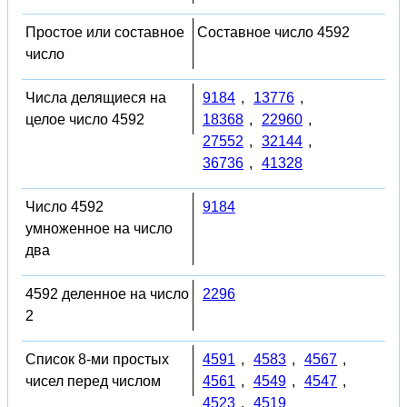
Простое или составное
Составное число 4592
число
Числа делящиеся на
9184
,
13776
,
целое число 4592
18368
,
22960
,
27552
,
32144
,
36736
,
41328
Число 4592
9184
умноженное на число
два
4592 деленное на число
2296
2
Список 8-ми простых
4591
,
4583
,
4567
,
чисел перед числом
4561
,
4549
,
4547
,
4523
,
4519