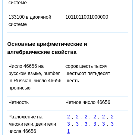
системе
133100 в двоичной
1011011001000000
системе
Основные арифметические и
алгебраические свойства
Число 46656 на
сорок шесть тысяч
русском языке, number
шестьсот пятьдесят
in Russian, число 46656
шесть
прописью:
Четность
Четное число 46656
Разложение на
2
,
2
,
2
,
2
,
2
,
2
,
множители, делители
3
,
3
,
3
,
3
,
3
,
3
,
числа 46656
1