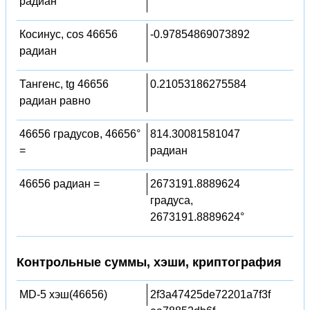
радиан
Косинус, cos 46656
-0.97854869073892
радиан
Тангенс, tg 46656
0.21053186275584
радиан равно
46656 градусов, 46656°
814.30081581047
=
радиан
46656 радиан =
2673191.8889624
градуса,
2673191.8889624°
Контрольные суммы, хэши, криптография
MD-5 хэш(46656)
2f3a47425de72201a7f3f