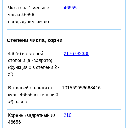
Число на 1 меньше
46655
числа 46656,
предыдущее число
Степени числа, корни
46656 во второй
2176782336
степени (в квадрате)
(функция x в степени 2 -
x²)
В третьей степени (в
101559956668416
кубе, 46656 в степени 3,
x³) равно
Корень квадратный из
216
46656