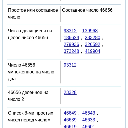
Простое или составное
Составное число 46656
число
Числа делящиеся на
93312
,
139968
,
целое число 46656
186624
,
233280
,
279936
,
326592
,
373248
,
419904
Число 46656
93312
умноженное на число
два
46656 деленное на
23328
число 2
Список 8-ми простых
46649
,
46643
,
чисел перед числом
46639
,
46633
,
46619
,
46601
,