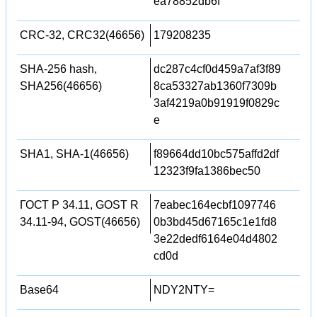
ea78852db6f
CRC-32, CRC32(46656)
179208235
SHA-256 hash,
dc287c4cf0d459a7af3f89
SHA256(46656)
8ca53327ab1360f7309b
3af4219a0b91919f0829c
e
SHA1, SHA-1(46656)
f89664dd10bc575affd2df
12323f9fa1386bec50
ГОСТ Р 34.11, GOST R
7eabec164ecbf1097746
34.11-94, GOST(46656)
0b3bd45d67165c1e1fd8
3e22dedf6164e04d4802
cd0d
Base64
NDY2NTY=