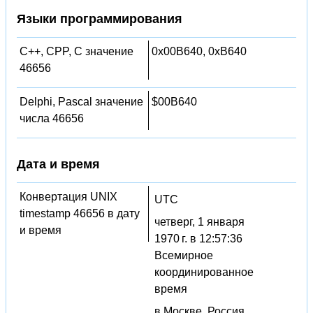
Языки программирования
C++, CPP, C значение
0x00B640, 0xB640
46656
Delphi, Pascal значение
$00B640
числа 46656
Дата и время
Конвертация UNIX
UTC
timestamp 46656 в дату
четверг, 1 января
и время
1970 г. в 12:57:36
Всемирное
координированное
время
в Москве, Россия