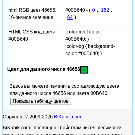
html RGB цвет 46656,
#00B640 - (
0
,
182
,
16-ричное значение
64
)
HTML CSS код цвета
.color-mn { color:
#00B640
#00B640; }
.color-bg { background-
color: #00B640; }
Цвет для данного числа 46656
Здесь вы можете изменить составляющую цвета
для данного числа 46656 или цвета 00B640:
Показать таблицу цветов
Copyright © 2009-2026
BiKubik.com
BiKubik.com - посвящен свойствам чисел, делимости
числа, взаимосвязям чисел друг с другом, цветовому