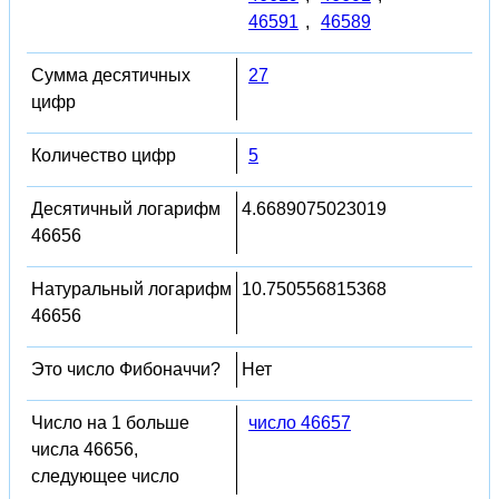
46591
,
46589
Сумма десятичных
27
цифр
Количество цифр
5
Десятичный логарифм
4.6689075023019
46656
Натуральный логарифм
10.750556815368
46656
Это число Фибоначчи?
Нет
Число на 1 больше
число 46657
числа 46656,
следующее число