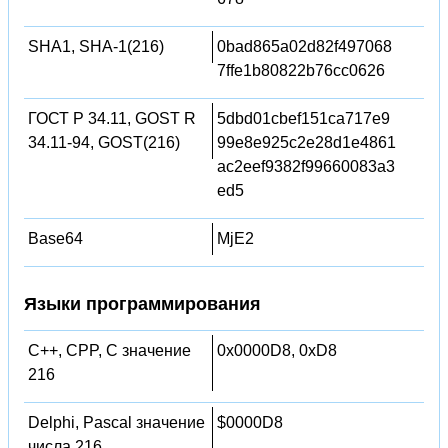
SHA1, SHA-1(216)
0bad865a02d82f497068
7ffe1b80822b76cc0626
ГОСТ Р 34.11, GOST R
5dbd01cbef151ca717e9
34.11-94, GOST(216)
99e8e925c2e28d1e4861
ac2eef9382f99660083a3
ed5
Base64
MjE2
Языки программирования
C++, CPP, C значение
0x0000D8, 0xD8
216
Delphi, Pascal значение
$0000D8
числа 216