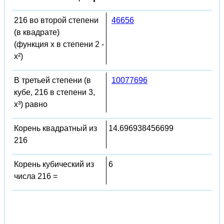
216 во второй степени
46656
(в квадрате)
(функция x в степени 2 -
x²)
В третьей степени (в
10077696
кубе, 216 в степени 3,
x³) равно
Корень квадратный из
14.696938456699
216
Корень кубический из
6
числа 216 =