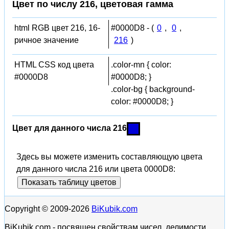
Цвет по числу 216, цветовая гамма
html RGB цвет 216, 16-
#0000D8 - (
0
,
0
,
ричное значение
216
)
HTML CSS код цвета
.color-mn { color:
#0000D8
#0000D8; }
.color-bg { background-
color: #0000D8; }
Цвет для данного числа 216
Здесь вы можете изменить составляющую цвета
для данного числа 216 или цвета 0000D8:
Показать таблицу цветов
Copyright © 2009-2026
BiKubik.com
BiKubik.com - посвящен свойствам чисел, делимости