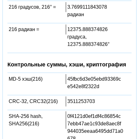
216 градусов, 216° =
3.7699111843078
радиан
216 радиан =
12375.888374826
градуса,
12375.888374826°
Контрольные суммы, хэши, криптография
MD-5 хэш(216)
45fbc6d3e05ebd93369c
e542e8f2322d
CRC-32, CRC32(216)
3511253703
SHA-256 hash,
0f4121d0ef1df4c86854c
SHA256(216)
7ebb47ae1c93de8aec8f
944035eeaa6495dd71a0
678