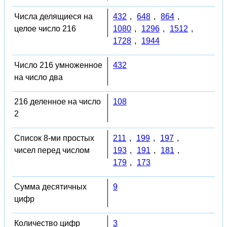
Числа делящиеся на
432
,
648
,
864
,
целое число 216
1080
,
1296
,
1512
,
1728
,
1944
Число 216 умноженное
432
на число два
216 деленное на число
108
2
Список 8-ми простых
211
,
199
,
197
,
чисел перед числом
193
,
191
,
181
,
179
,
173
Сумма десятичных
9
цифр
Количество цифр
3