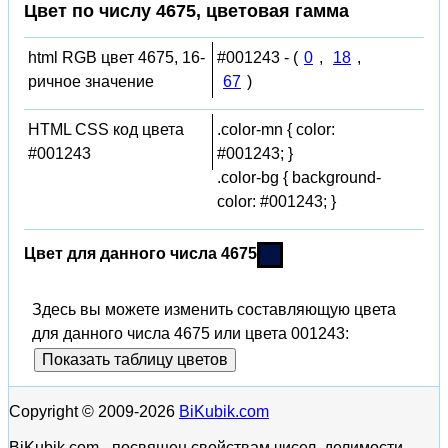
Цвет по числу 4675, цветовая гамма
html RGB цвет 4675, 16-
#001243 - (
0
,
18
,
ричное значение
67
)
HTML CSS код цвета
.color-mn { color:
#001243
#001243; }
.color-bg { background-
color: #001243; }
Цвет для данного числа 4675
Здесь вы можете изменить составляющую цвета
для данного числа 4675 или цвета 001243:
Показать таблицу цветов
Copyright © 2009-2026
BiKubik.com
BiKubik.com - посвящен свойствам чисел, делимости