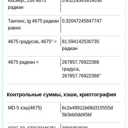
Косинус, cos 4675
0.95229345914056
радиан
Тангенс, tg 4675 радиан
0.32047245847747
равно
4675 градусов, 4675° =
81.594142530735
радиан
4675 радиан =
267857.76922366
градуса,
267857.76922366°
Контрольные суммы, хэши, криптография
MD-5 хэш(4675)
6c2e49911b68d315555d
5b3eb0dd45bf