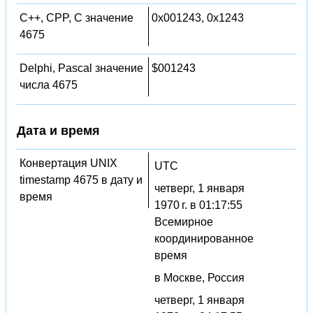
C++, CPP, C значение
0x001243, 0x1243
4675
Delphi, Pascal значение
$001243
числа 4675
Дата и время
Конвертация UNIX
UTC
timestamp 4675 в дату и
четверг, 1 января
время
1970 г. в 01:17:55
Всемирное
координированное
время
в Москве, Россия
четверг, 1 января