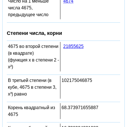
Число на 1 меньше
4674
числа 4675,
предыдущее число
Степени числа, корни
4675 во второй степени
21855625
(в квадрате)
(функция x в степени 2 -
x²)
В третьей степени (в
102175046875
кубе, 4675 в степени 3,
x³) равно
Корень квадратный из
68.373971655887
4675