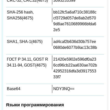
CRC-32, CRC32(4675)
3093253599
SHA-256 hash,
bb12fc5a6af710c38188c
SHA256(4675)
cf3729d057de8ab2d570
9d8ae7610689966bfda6
2e5
SHA1, SHA-1(4675)
ad4caf2b636d30b757ee
0680de6077b9ac13c38b
ГОСТ Р 34.11, GOST R
21420e5902e596df0a23
34.11-94, GOST(4675)
6cd96cb22aa630ae702b
42952316dfa3d3917553
33f7
Base64
NDY3NQ==
Языки программирования