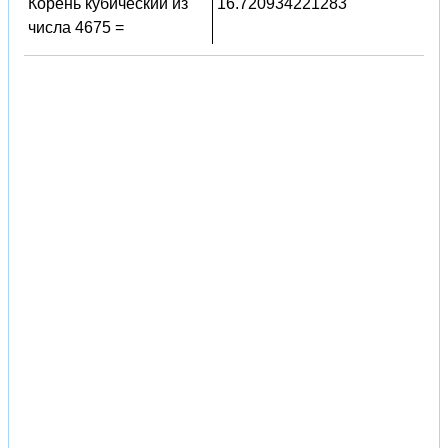
Корень кубический из
16.720934221283
числа 4675 =