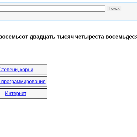
 восемьсот двадцать тысяч четыреста восемьдес
Степени, корни
 программирования
Интернет