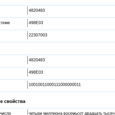
4820483
стеме
498E03
22307003
4820483
498E03
10010011000111000000011
е свойства
 число
четыре миллиона восемьсот двадцать тысяч