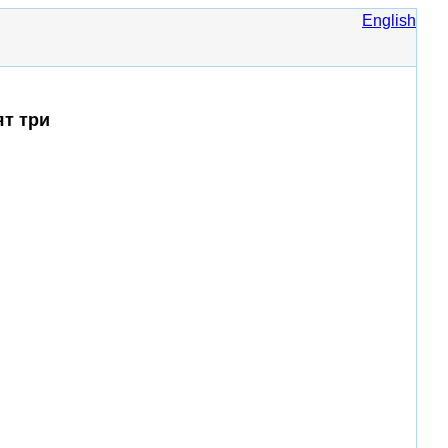
English
ят три