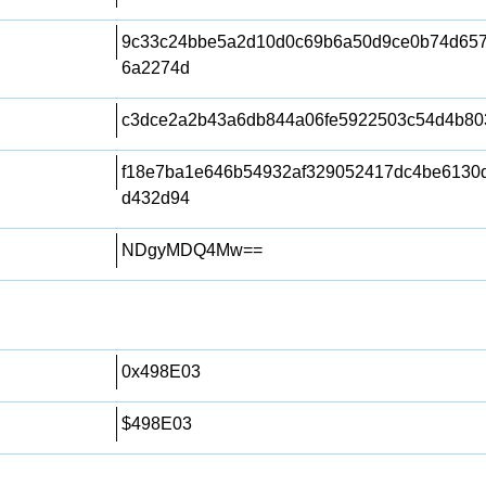
9c33c24bbe5a2d10d0c69b6a50d9ce0b74d657
6a2274d
c3dce2a2b43a6db844a06fe5922503c54d4b80
f18e7ba1e646b54932af329052417dc4be6130
d432d94
NDgyMDQ4Mw==
0x498E03
$498E03