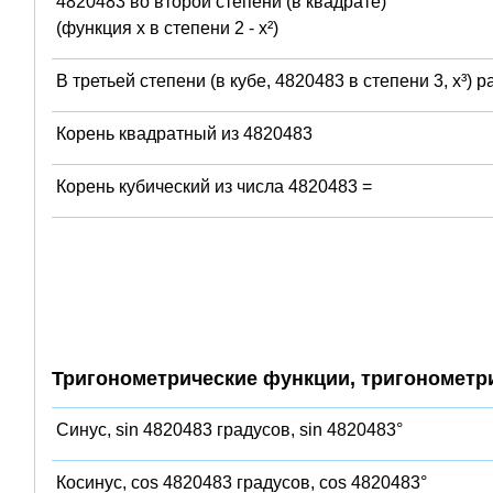
4820483 во второй степени (в квадрате)
(функция x в степени 2 - x²)
В третьей степени (в кубе, 4820483 в степени 3, x³) 
Корень квадратный из 4820483
Корень кубический из числа 4820483 =
Тригонометрические функции, тригонометр
Синус, sin 4820483 градусов, sin 4820483°
Косинус, cos 4820483 градусов, cos 4820483°