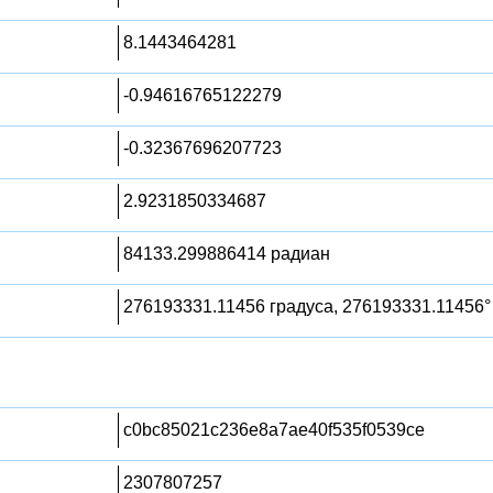
8.1443464281
-0.94616765122279
-0.32367696207723
2.9231850334687
84133.299886414 радиан
276193331.11456 градуса, 276193331.11456°
c0bc85021c236e8a7ae40f535f0539ce
2307807257