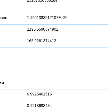
23237056353289
равно
1.1201383512107E+20
2195.5598374902
168.9261374412
ия
0.9925461516
0.1218693434