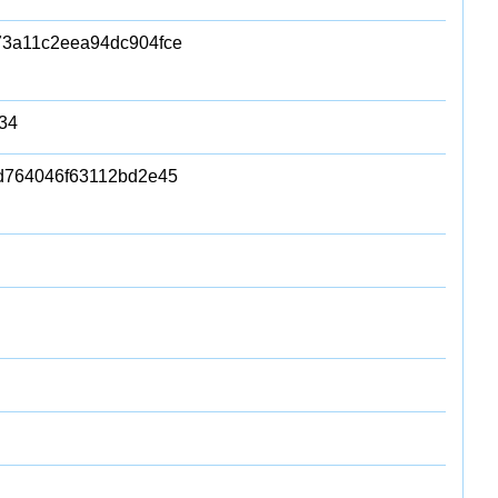
3a11c2eea94dc904fce
34
d764046f63112bd2e45