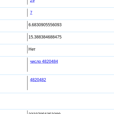
29
7
6.6830905556093
15.388384688475
Нет
число 4820484
4820482