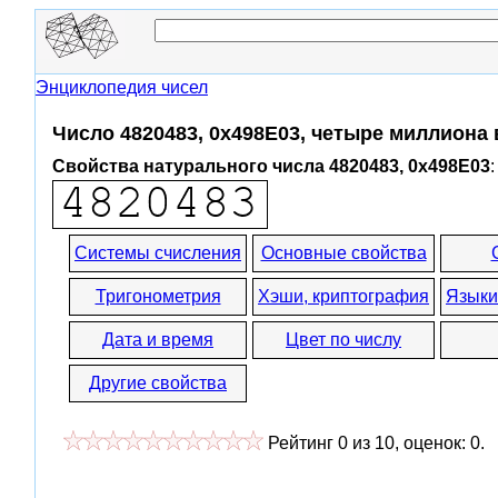
Энциклопедия чисел
Число 4820483, 0x498E03, четыре миллиона
Свойства натурального числа 4820483, 0x498E03
:
Системы счисления
Основные свойства
Тригонометрия
Хэши, криптография
Языки
Дата и время
Цвет по числу
Другие свойства
Рейтинг
0
из
10
, оценок:
0
.