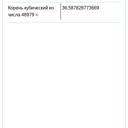
Корень кубический из
36.587828773669
числа 48979 =