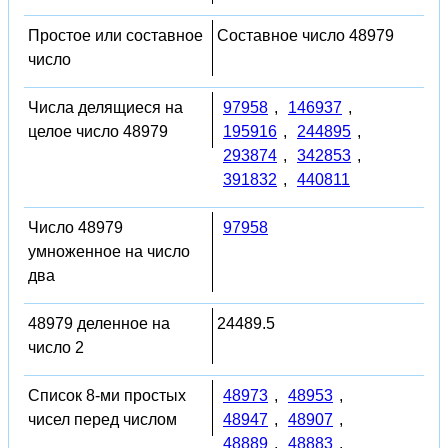
Простое или составное
Составное число 48979
число
Числа делящиеся на
97958
,
146937
,
целое число 48979
195916
,
244895
,
293874
,
342853
,
391832
,
440811
Число 48979
97958
умноженное на число
два
48979 деленное на
24489.5
число 2
Список 8-ми простых
48973
,
48953
,
чисел перед числом
48947
,
48907
,
48889
,
48883
,