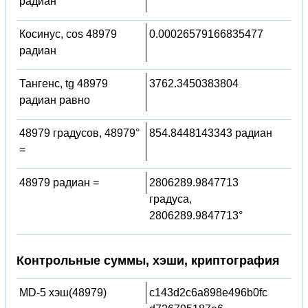
радиан
Косинус, cos 48979
0.00026579166835477
радиан
Тангенс, tg 48979
3762.3450383804
радиан равно
48979 градусов, 48979°
854.8448143343 радиан
=
48979 радиан =
2806289.9847713
градуса,
2806289.9847713°
Контрольные суммы, хэши, криптография
MD-5 хэш(48979)
c143d2c6a898e496b0fc