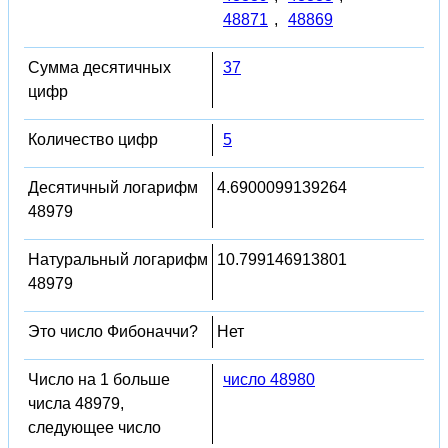
48871
,
48869
Сумма десятичных
37
цифр
Количество цифр
5
Десятичный логарифм
4.6900099139264
48979
Натуральный логарифм
10.799146913801
48979
Это число Фибоначчи?
Нет
Число на 1 больше
число 48980
числа 48979,
следующее число