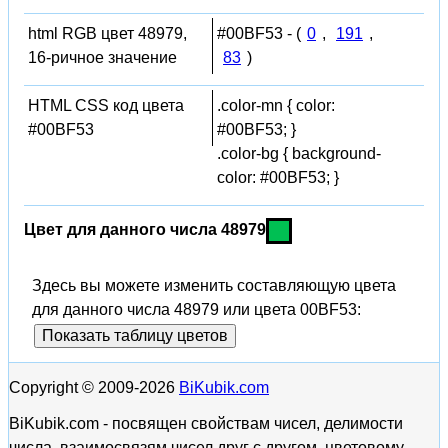
html RGB цвет 48979,
#00BF53 - (
0
,
191
,
16-ричное значение
83
)
HTML CSS код цвета
.color-mn { color:
#00BF53
#00BF53; }
.color-bg { background-
color: #00BF53; }
Цвет для данного числа 48979
Здесь вы можете изменить составляющую цвета
для данного числа 48979 или цвета 00BF53:
Показать таблицу цветов
Copyright © 2009-2026
BiKubik.com
BiKubik.com - посвящен свойствам чисел, делимости
числа, взаимосвязям чисел друг с другом, цветовому