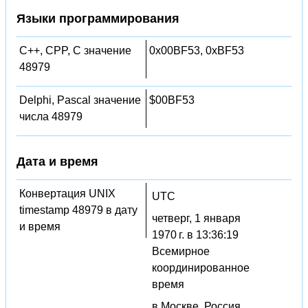
Языки программирования
C++, CPP, C значение
0x00BF53, 0xBF53
48979
Delphi, Pascal значение
$00BF53
числа 48979
Дата и время
Конвертация UNIX
UTC
timestamp 48979 в дату
четверг, 1 января
и время
1970 г. в 13:36:19
Всемирное
координированное
время
в Москве, Россия