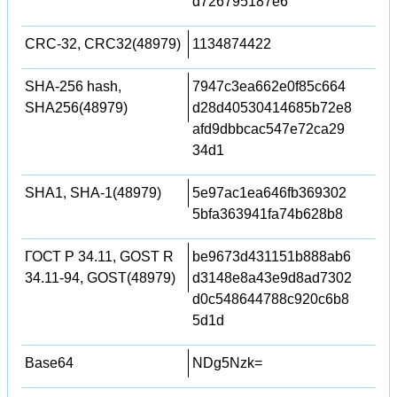
d726795187e6
CRC-32, CRC32(48979)
1134874422
SHA-256 hash,
7947c3ea662e0f85c664
SHA256(48979)
d28d40530414685b72e8
afd9dbbcac547e72ca29
34d1
SHA1, SHA-1(48979)
5e97ac1ea646fb369302
5bfa363941fa74b628b8
ГОСТ Р 34.11, GOST R
be9673d431151b888ab6
34.11-94, GOST(48979)
d3148e8a43e9d8ad7302
d0c548644788c920c6b8
5d1d
Base64
NDg5Nzk=