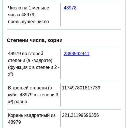
Число на 1 меньше
48978
числа 48979,
предыдущее число
Степени числа, корни
48979 во второй
2398942441
степени (в квадрате)
(функция x в степени 2 -
x²)
В третьей степени (в
117497801817739
кубе, 48979 в степени 3,
x³) равно
Корень квадратный из
221.31199696356
48979