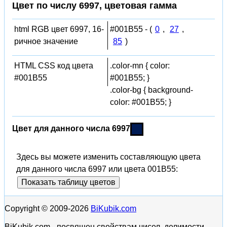
Цвет по числу 6997, цветовая гамма
html RGB цвет 6997, 16-
#001B55 - (
0
,
27
,
ричное значение
85
)
HTML CSS код цвета
.color-mn { color:
#001B55
#001B55; }
.color-bg { background-
color: #001B55; }
Цвет для данного числа 6997
Здесь вы можете изменить составляющую цвета
для данного числа 6997 или цвета 001B55:
Показать таблицу цветов
Copyright © 2009-2026
BiKubik.com
BiKubik.com - посвящен свойствам чисел, делимости