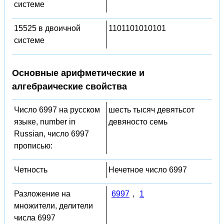
системе
15525 в двоичной
1101101010101
системе
Основные арифметические и
алгебраические свойства
Число 6997 на русском
шесть тысяч девятьсот
языке, number in
девяносто семь
Russian, число 6997
прописью:
Четность
Нечетное число 6997
Разложение на
6997
,
1
множители, делители
числа 6997