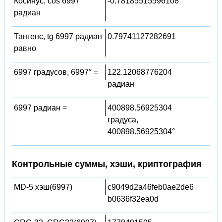
Косинус, cos 6997
-0.78185515596108
радиан
Тангенс, tg 6997 радиан
0.79741127282691
равно
6997 градусов, 6997° =
122.12068776204
радиан
6997 радиан =
400898.56925304
градуса,
400898.56925304°
Контрольные суммы, хэши, криптография
MD-5 хэш(6997)
c9049d2a46feb0ae2de6
b0636f32ea0d