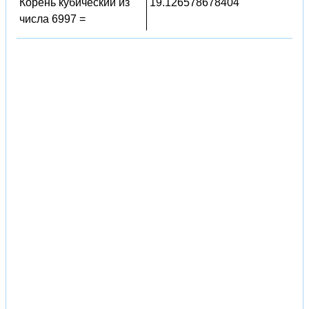
Корень кубический из
19.126578678404
числа 6997 =