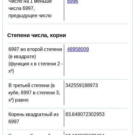
Число на 1 меньше
6996
числа 6997,
предыдущее число
Степени числа, корни
6997 во второй степени
48958009
(в квадрате)
(функция x в степени 2 -
x²)
В третьей степени (в
342559188973
кубе, 6997 в степени 3,
x³) равно
Корень квадратный из
83.648072302953
6997