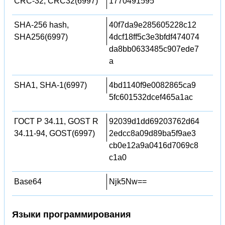
CRC-32, CRC32(6997)
1770491595
SHA-256 hash,
40f7da9e285605228c12
SHA256(6997)
4dcf18ff5c3e3bfdf474074
da8bb0633485c907ede7
a
SHA1, SHA-1(6997)
4bd1140f9e0082865ca9
5fc601532dcef465a1ac
ГОСТ Р 34.11, GOST R
92039d1dd69203762d64
34.11-94, GOST(6997)
2edcc8a09d89ba5f9ae3
cb0e12a9a0416d7069c8
c1a0
Base64
Njk5Nw==
Языки программирования