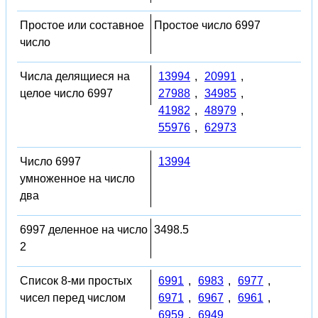
Простое или составное
Простое число 6997
число
Числа делящиеся на
13994
,
20991
,
целое число 6997
27988
,
34985
,
41982
,
48979
,
55976
,
62973
Число 6997
13994
умноженное на число
два
6997 деленное на число
3498.5
2
Список 8-ми простых
6991
,
6983
,
6977
,
чисел перед числом
6971
,
6967
,
6961
,
6959
,
6949