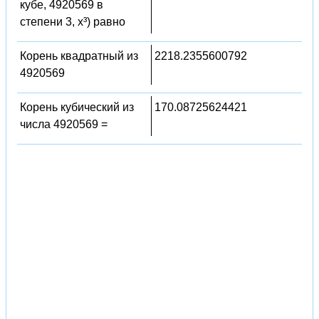
кубе, 4920569 в
степени 3, x³) равно
Корень квадратный из
2218.2355600792
4920569
Корень кубический из
170.08725624421
числа 4920569 =