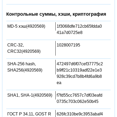
Контрольные суммы, хэши, криптография
MD-5 хэш(4920569)
1f3068dfe712cb65fdda0
41a7d0725e8
CRC-32,
1028007195
CRC32(4920569)
SHA-256 hash,
472497d6f07cef37775c2
SHA256(4920569)
b9ff21c10319adf22e1e3
928c39cd7b8b4fd6a9b8
ea
SHA1, SHA-1(4920569)
f7fd55cc7657c7df03eafd
0735c703c062e50b45
ГОСТ Р 34.11, GOST R
626fc310be9c3953abaf4