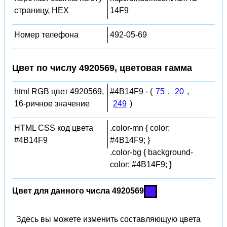
страницу, HEX
14F9
Номер телефона
492-05-69
Цвет по числу 4920569, цветовая гамма
html RGB цвет 4920569,
#4B14F9 - (
75
,
20
,
16-ричное значение
249
)
HTML CSS код цвета
.color-mn { color:
#4B14F9
#4B14F9; }
.color-bg { background-
color: #4B14F9; }
Цвет для данного числа 4920569
Здесь вы можете изменить составляющую цвета