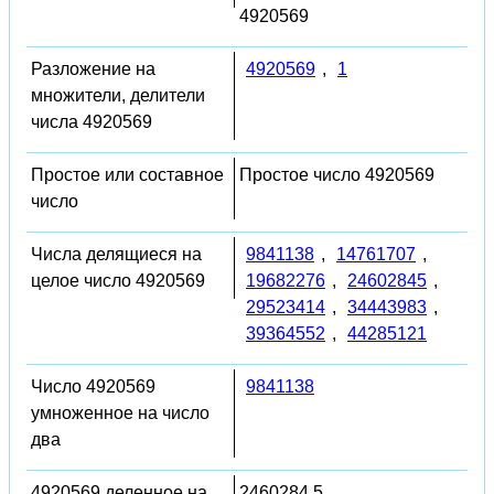
4920569
Разложение на
4920569
,
1
множители, делители
числа 4920569
Простое или составное
Простое число 4920569
число
Числа делящиеся на
9841138
,
14761707
,
целое число 4920569
19682276
,
24602845
,
29523414
,
34443983
,
39364552
,
44285121
Число 4920569
9841138
умноженное на число
два
4920569 деленное на
2460284.5