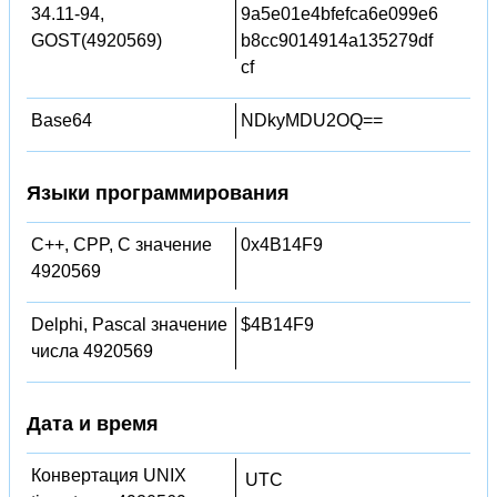
34.11-94,
9a5e01e4bfefca6e099e6
GOST(4920569)
b8cc9014914a135279df
cf
Base64
NDkyMDU2OQ==
Языки программирования
C++, CPP, C значение
0x4B14F9
4920569
Delphi, Pascal значение
$4B14F9
числа 4920569
Дата и время
Конвертация UNIX
UTC