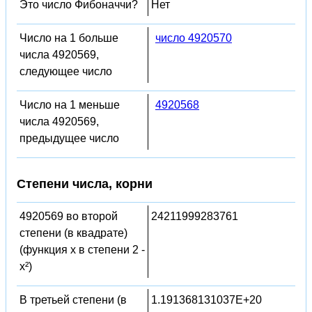
Это число Фибоначчи?
Нет
Число на 1 больше
число 4920570
числа 4920569,
следующее число
Число на 1 меньше
4920568
числа 4920569,
предыдущее число
Степени числа, корни
4920569 во второй
24211999283761
степени (в квадрате)
(функция x в степени 2 -
x²)
В третьей степени (в
1.191368131037E+20