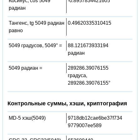
Косинус, cos 5049
-0.8957834421605
радиан
Тангенс, tg 5049 радиан
0.49620335310415
равно
5049 градусов, 5049° =
88.121673933194
радиан
5049 радиан =
289286.39076155
градуса,
289286.39076155°
Контрольные суммы, хэши, криптография
MD-5 хэш(5049)
9718db12cae6be37f734
9779007ee589