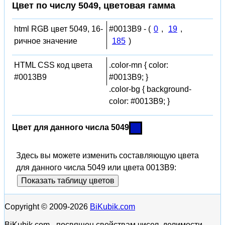
Цвет по числу 5049, цветовая гамма
html RGB цвет 5049, 16-
#0013B9 - (
0
,
19
,
ричное значение
185
)
HTML CSS код цвета
.color-mn { color:
#0013B9
#0013B9; }
.color-bg { background-
color: #0013B9; }
Цвет для данного числа 5049
Здесь вы можете изменить составляющую цвета
для данного числа 5049 или цвета 0013B9:
Показать таблицу цветов
Copyright © 2009-2026
BiKubik.com
BiKubik.com - посвящен свойствам чисел, делимости