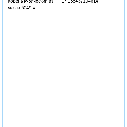
Корень кубический из
17.155437194614
числа 5049 =