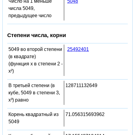
Число на 1 меньше
5048
числа 5049,
предыдущее число
Степени числа, корни
5049 во второй степени
25492401
(в квадрате)
(функция x в степени 2 -
x²)
В третьей степени (в
128711132649
кубе, 5049 в степени 3,
x³) равно
Корень квадратный из
71.056315693962
5049