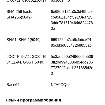
CRC-32, CRC32(5049)
653609440
SHA-256 hash,
6e686f3131a0c0d49bfa8
SHA256(5049)
cb9562164cf891f3e3725
3ddc781510464d824476
0a
SHA1, SHA-1(5049)
669125eb7cb6cfbbce74
85cbf3d03647268853ab
ГОСТ Р 34.11, GOST R
5e3ae590b2496602e536
34.11-94, GOST(5049)
3ff20d9946836b5edd906
77279ff2cdc1f861685d2c
0
Base64
NTA0OQ==
Языки программирования