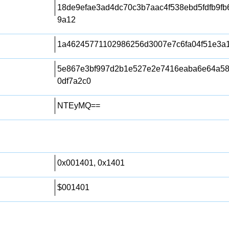
18de9efae3ad4dc70c3b7aac4f538ebd5fdfb9fb
9a12
1a46245771102986256d3007e7c6fa04f51e3a
5e867e3bf997d2b1e527e2e7416eaba6e64a58
0df7a2c0
NTEyMQ==
0x001401, 0x1401
$001401