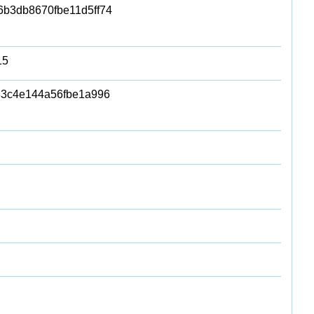
6b3db8670fbe11d5ff74
15
3c4e144a56fbe1a996