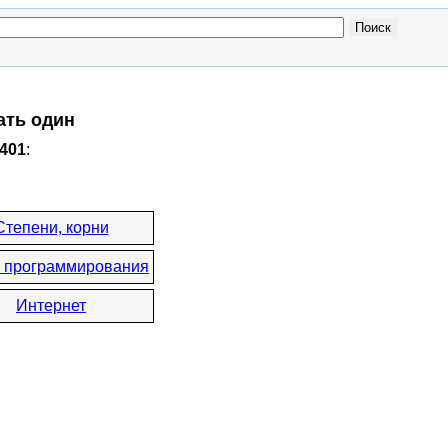
ать один
1401
:
Степени, корни
 программирования
Интернет