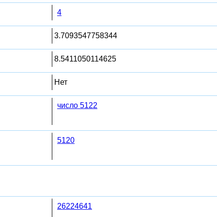
4
3.7093547758344
8.5411050114625
Нет
число 5122
5120
26224641