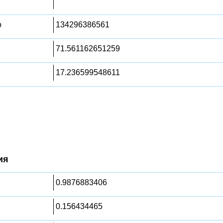
о
134296386561
71.561162651259
17.236599548611
ия
0.9876883406
0.156434465