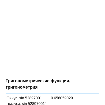
Тригонометрические функции,
тригонометрия
Синус, sin 52897001
0.656059029
градуса, sin 52897001°