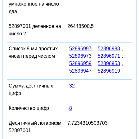
умноженное на число
два
52897001 деленное на
26448500.5
число 2
Список 8-ми простых
52896997
,
52896983
,
чисел перед числом
52896973
,
52896971
,
52896959
,
52896953
,
52896947
,
52896919
Сумма десятичных
32
цифр
Количество цифр
8
Десятичный логарифм
7.7234310503703
52897001