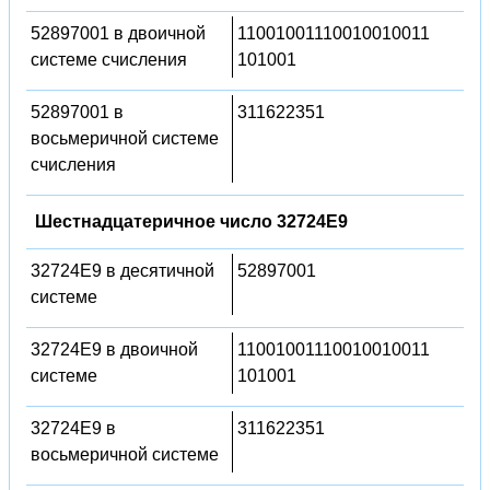
52897001 в двоичной
11001001110010010011
системе счисления
101001
52897001 в
311622351
восьмеричной системе
счисления
Шестнадцатеричное число 32724E9
32724E9 в десятичной
52897001
системе
32724E9 в двоичной
11001001110010010011
системе
101001
32724E9 в
311622351
восьмеричной системе