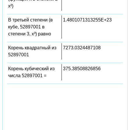
x²)
В третьей степени (в
1.4801071313255E+23
кубе, 52897001 в
степени 3, x³) равно
Корень квадратный из
7273.0324487108
52897001
Корень кубический из
375.38508826856
числа 52897001 =