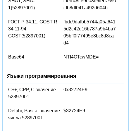
SHA1, SHA-
cf0fc48ce9d08d6feb7590
1(52897001)
cfb8df041a492d604b
ГОСТ Р 34.11, GOST R
fbdc9dafbb5744a05a641
34.11-94,
5d2c42d16b787a9b4ba7
GOST(52897001)
05bff0f77495e8bc8d8ca
d4
Base64
NTI4OTcwMDE=
Языки программирования
C++, CPP, C значение
0x32724E9
52897001
Delphi, Pascal значение
$32724E9
числа 52897001