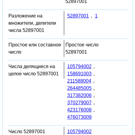
52897001
Разложение на
52897001
,
1
множители, делители
числа 52897001
Простое или составное
Простое число
число
52897001
Числа делящиеся на
105794002
,
целое число 52897001
158691003
,
211588004
,
264485005
,
317382006
,
370279007
,
423176008
,
476073009
Число 52897001
105794002