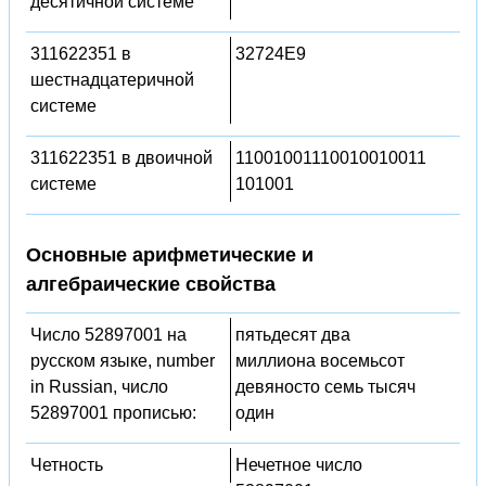
десятичной системе
311622351 в
32724E9
шестнадцатеричной
системе
311622351 в двоичной
11001001110010010011
системе
101001
Основные арифметические и
алгебраические свойства
Число 52897001 на
пятьдесят два
русском языке, number
миллиона восемьсот
in Russian, число
девяносто семь тысяч
52897001 прописью:
один
Четность
Нечетное число