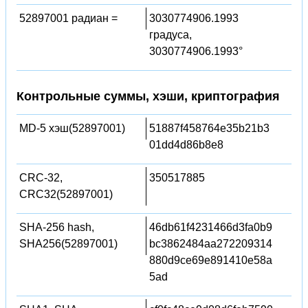
52897001 радиан =
3030774906.1993
градуса,
3030774906.1993°
Контрольные суммы, хэши, криптография
MD-5 хэш(52897001)
51887f458764e35b21b3
01dd4d86b8e8
CRC-32,
350517885
CRC32(52897001)
SHA-256 hash,
46db61f4231466d3fa0b9
SHA256(52897001)
bc3862484aa272209314
880d9ce69e891410e58a
5ad