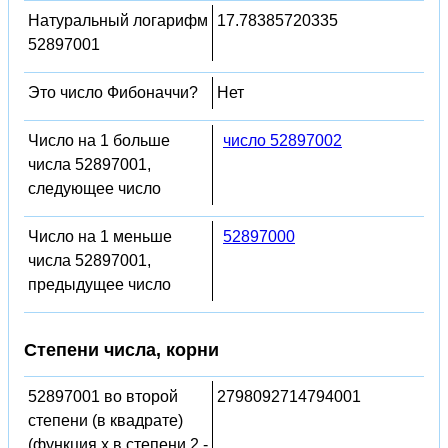
Натуральный логарифм
17.78385720335
52897001
Это число Фибоначчи?
Нет
Число на 1 больше
число 52897002
числа 52897001,
следующее число
Число на 1 меньше
52897000
числа 52897001,
предыдущее число
Степени числа, корни
52897001 во второй
2798092714794001
степени (в квадрате)
(функция x в степени 2 -