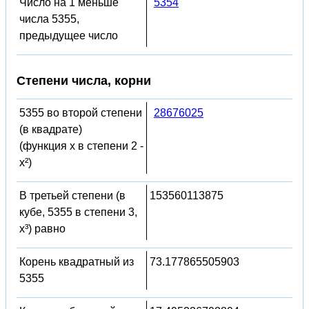
Число на 1 меньше
5354
числа 5355,
предыдущее число
Степени числа, корни
5355 во второй степени
28676025
(в квадрате)
(функция x в степени 2 -
x²)
В третьей степени (в
153560113875
кубе, 5355 в степени 3,
x³) равно
Корень квадратный из
73.177865505903
5355