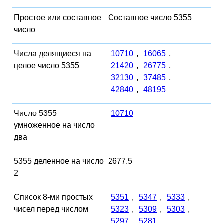
Простое или составное
Составное число 5355
число
Числа делящиеся на
10710
,
16065
,
целое число 5355
21420
,
26775
,
32130
,
37485
,
42840
,
48195
Число 5355
10710
умноженное на число
два
5355 деленное на число
2677.5
2
Список 8-ми простых
5351
,
5347
,
5333
,
чисел перед числом
5323
,
5309
,
5303
,
5297
,
5281