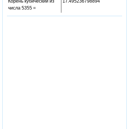
Корень кубический из
17.495236798894
числа 5355 =