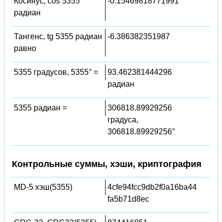
Косинус, cos 5355
-0.15469818771991
радиан
Тангенс, tg 5355 радиан
-6.386382351987
равно
5355 градусов, 5355° =
93.462381444296
радиан
5355 радиан =
306818.89929256
градуса,
306818.89929256°
Контрольные суммы, хэши, криптография
MD-5 хэш(5355)
4cfe94fcc9db2f0a16ba44
fa5b71d8ec