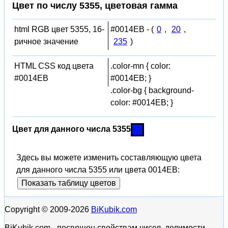
Цвет по числу 5355, цветовая гамма
html RGB цвет 5355, 16-
#0014EB - (
0
,
20
,
ричное значение
235
)
HTML CSS код цвета
.color-mn { color:
#0014EB
#0014EB; }
.color-bg { background-
color: #0014EB; }
Цвет для данного числа 5355
Здесь вы можете изменить составляющую цвета
для данного числа 5355 или цвета 0014EB:
Показать таблицу цветов
Copyright © 2009-2026
BiKubik.com
BiKubik.com - посвящен свойствам чисел, делимости