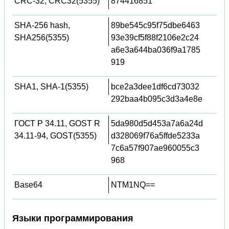
CRC-32, CRC32(5355)
874416851
SHA-256 hash,
89be545c95f75dbe6463
SHA256(5355)
93e39cf5f88f2106e2c24
a6e3a644ba036f9a1785
919
SHA1, SHA-1(5355)
bce2a3dee1df6cd73032
292baa4b095c3d3a4e8e
ГОСТ Р 34.11, GOST R
5da980d5d453a7a6a24d
34.11-94, GOST(5355)
d328069f76a5ffde5233a
7c6a57f907ae960055c3
968
Base64
NTM1NQ==
Языки программирования