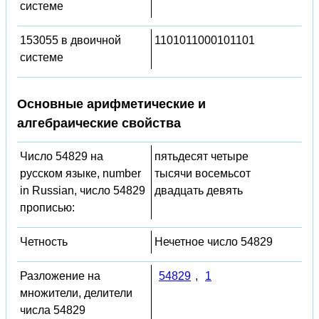
системе
153055 в двоичной
1101011000101101
системе
Основные арифметические и
алгебраические свойства
Число 54829 на
пятьдесят четыре
русском языке, number
тысячи восемьсот
in Russian, число 54829
двадцать девять
прописью:
Четность
Нечетное число 54829
Разложение на
54829
,
1
множители, делители
числа 54829