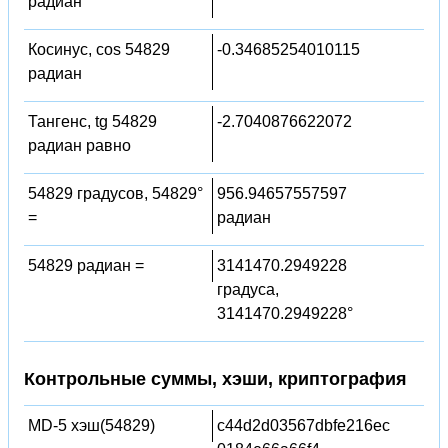
радиан
Косинус, cos 54829
-0.34685254010115
радиан
Тангенс, tg 54829
-2.7040876622072
радиан равно
54829 градусов, 54829°
956.94657557597
=
радиан
54829 радиан =
3141470.2949228
градуса,
3141470.2949228°
Контрольные суммы, хэши, криптография
MD-5 хэш(54829)
c44d2d03567dbfe216ec