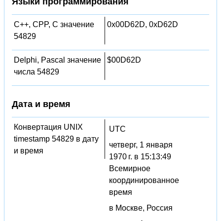
Языки программирования
C++, CPP, C значение
0x00D62D, 0xD62D
54829
Delphi, Pascal значение
$00D62D
числа 54829
Дата и время
Конвертация UNIX
UTC
timestamp 54829 в дату
четверг, 1 января
и время
1970 г. в 15:13:49
Всемирное
координированное
время
в Москве, Россия