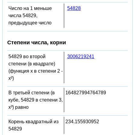
Число на 1 меньше
54828
числа 54829,
предыдущее число
Степени числа, корни
54829 во второй
3006219241
степени (в квадрате)
(функция x в степени 2 -
x²)
В третьей степени (в
164827994764789
кубе, 54829 в степени 3,
x³) равно
Корень квадратный из
234.155930952
54829