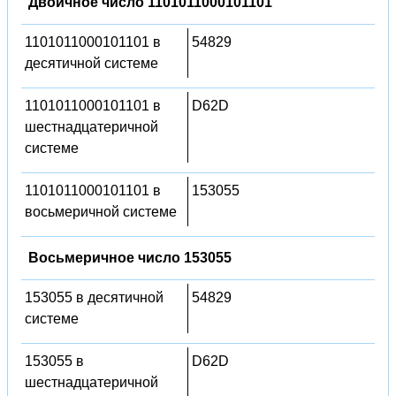
Двоичное число 1101011000101101
1101011000101101 в
54829
десятичной системе
1101011000101101 в
D62D
шестнадцатеричной
системе
1101011000101101 в
153055
восьмеричной системе
Восьмеричное число 153055
153055 в десятичной
54829
системе
153055 в
D62D
шестнадцатеричной