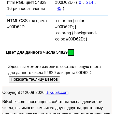
html RGB цвет 54829,
#00D62D - (
0
,
214
,
16-ричное значение
45
)
HTML CSS код цвета
.color-mn { color:
#00D62D
#00D62D; }
.color-bg { background-
color: #00D62D; }
Цвет для данного числа 54829
Здесь вы можете изменить составляющую цвета
для данного числа 54829 или цвета 00D62D:
Показать таблицу цветов
Copyright © 2009-2026
BiKubik.com
BiKubik.com - посвящен свойствам чисел, делимости
числа, взаимосвязям чисел друг с другом, цветовому
представлению чисел, математике и программированию,