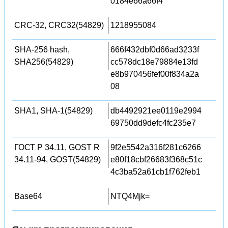
0184e66a66f4
CRC-32, CRC32(54829)
1218955084
SHA-256 hash,
666f432dbf0d66ad3233f
SHA256(54829)
cc578dc18e79884e13fd
e8b970456fef00f834a2a
08
SHA1, SHA-1(54829)
db4492921ee0119e2994
69750dd9defc4fc235e7
ГОСТ Р 34.11, GOST R
9f2e5542a316f281c6266
34.11-94, GOST(54829)
e80f18cbf26683f368c51c
4c3ba52a61cb1f762feb1
Base64
NTQ4Mjk=