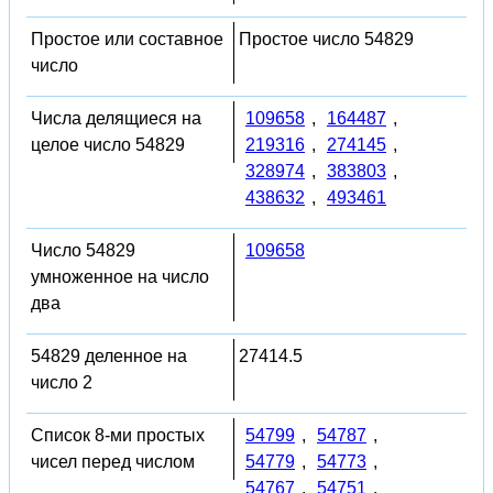
Простое или составное
Простое число 54829
число
Числа делящиеся на
109658
,
164487
,
целое число 54829
219316
,
274145
,
328974
,
383803
,
438632
,
493461
Число 54829
109658
умноженное на число
два
54829 деленное на
27414.5
число 2
Список 8-ми простых
54799
,
54787
,
чисел перед числом
54779
,
54773
,
54767
,
54751
,