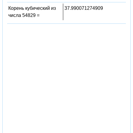
Корень кубический из
37.990071274909
числа 54829 =