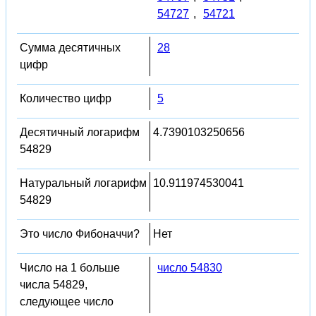
54727
,
54721
Сумма десятичных
28
цифр
Количество цифр
5
Десятичный логарифм
4.7390103250656
54829
Натуральный логарифм
10.911974530041
54829
Это число Фибоначчи?
Нет
Число на 1 больше
число 54830
числа 54829,
следующее число