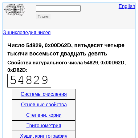
English
Энциклопедия чисел
Число 54829, 0x00D62D, пятьдесят четыре
тысячи восемьсот двадцать девять
Свойства натурального числа 54829, 0x00D62D,
0xD62D
:
Системы счисления
Основные свойства
Степени, корни
Тригонометрия
Хэши, криптография