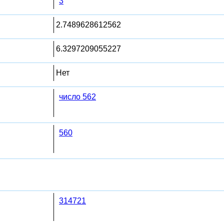
3
2.7489628612562
6.3297209055227
Нет
число 562
560
314721