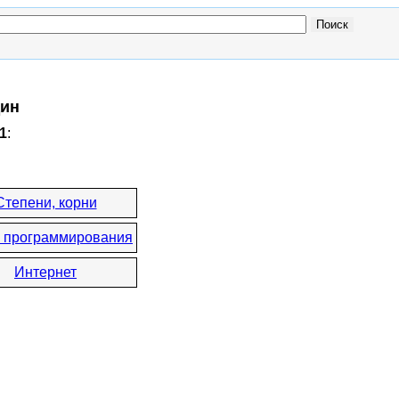
дин
1
:
Степени, корни
 программирования
Интернет