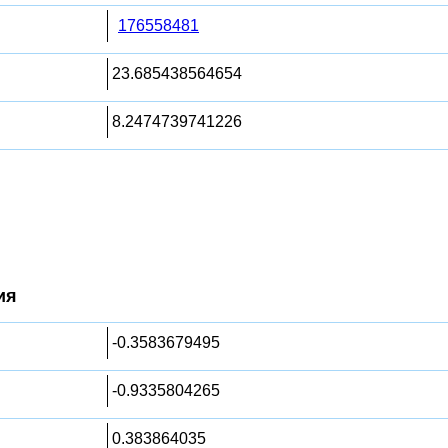
176558481
23.685438564654
8.2474739741226
ия
-0.3583679495
-0.9335804265
0.383864035