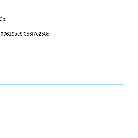
0b
d09619ac8f056f7c258d