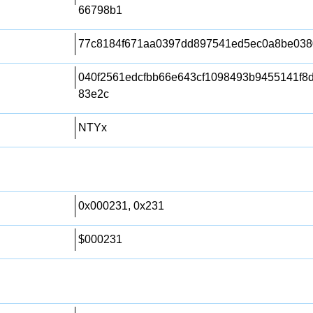
66798b1
77c8184f671aa0397dd897541ed5ec0a8be038
040f2561edcfbb66e643cf1098493b9455141f8
83e2c
NTYx
0x000231, 0x231
$000231