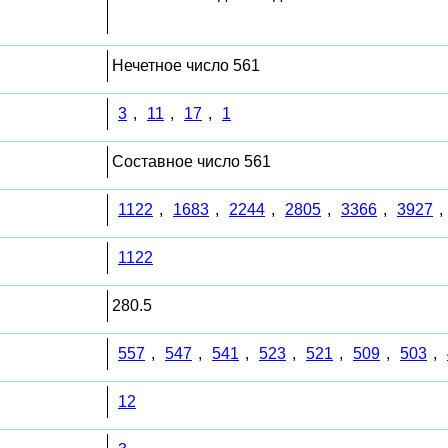
Нечетное число 561
3
,
11
,
17
,
1
Составное число 561
1122
,
1683
,
2244
,
2805
,
3366
,
3927
,
1122
280.5
557
,
547
,
541
,
523
,
521
,
509
,
503
,
12