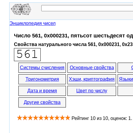
Энциклопедия чисел
Число 561, 0x000231, пятьсот шестьдесят о
Свойства натурального числа 561, 0x000231, 0x23
Системы счисления
Основные свойства
Тригонометрия
Хэши, криптография
Языки
Дата и время
Цвет по числу
Другие свойства
Рейтинг
10
из
10
, оценок:
1
.