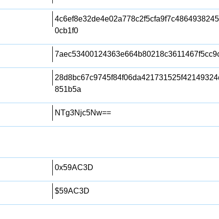
4c6ef8e32de4e02a778c2f5cfa9f7c486493824
0cb1f0
7aec53400124363e664b80218c3611467f5cc9
28d8bc67c9745f84f06da421731525f4214932
851b5a
NTg3Njc5Nw==
0x59AC3D
$59AC3D