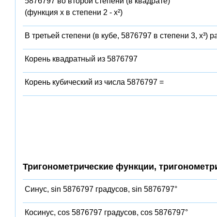
5876797 во второй степени (в квадрате)
(функция x в степени 2 - x²)
В третьей степени (в кубе, 5876797 в степени 3, x³) 
Корень квадратный из 5876797
Корень кубический из числа 5876797 =
Тригонометрические функции, тригонометр
Синус, sin 5876797 градусов, sin 5876797°
Косинус, cos 5876797 градусов, cos 5876797°