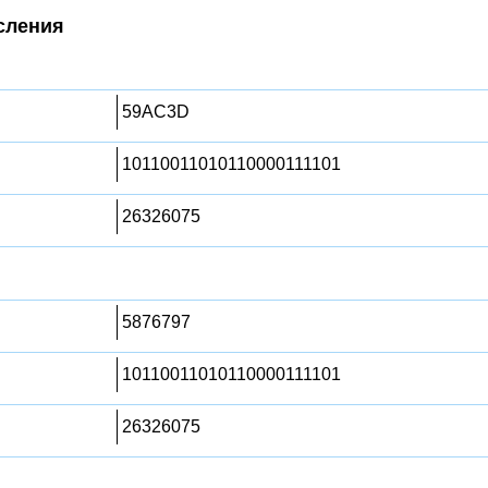
сления
59AC3D
10110011010110000111101
26326075
5876797
10110011010110000111101
26326075