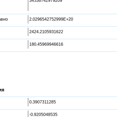
34536742979209
равно
2.0296542752999E+20
2424.2105931622
180.45969946616
ия
0.3907311285
-0.9205048535