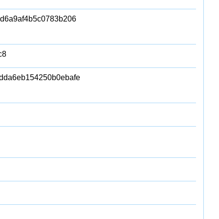
5d6a9af4b5c0783b206
c8
4dda6eb154250b0ebafe