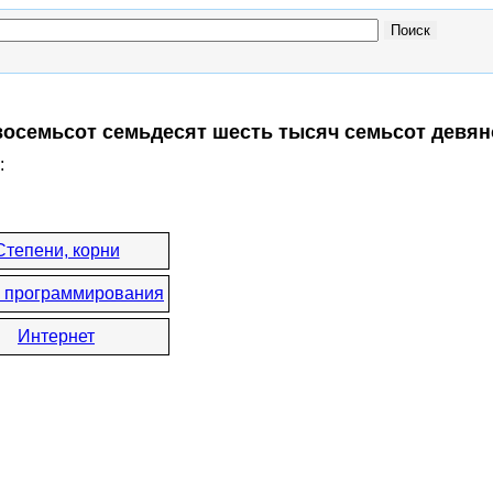
восемьсот семьдесят шесть тысяч семьсот девян
:
Степени, корни
 программирования
Интернет