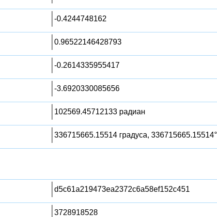
-0.4244748162
0.96522146428793
-0.2614335955417
-3.6920330085656
102569.45712133 радиан
336715665.15514 градуса, 336715665.15514°
d5c61a219473ea2372c6a58ef152c451
3728918528