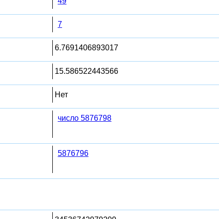
49
7
6.7691406893017
15.586522443566
Нет
число 5876798
5876796