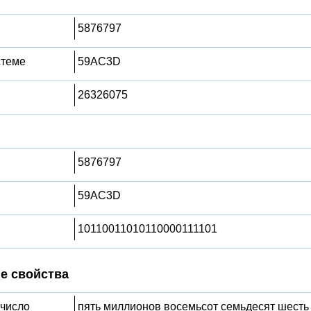
5876797
стеме
59AC3D
26326075
5876797
59AC3D
10110011010110000111101
е свойства
 число
пять миллионов восемьсот семьдесят шесть