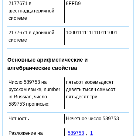
2177671 в
8FFB9
шестнадцатеричной
системе
2177671 в двоичной
10001111111110111001
системе
Основные арифметические и
алгебраические свойства
Число 589753 на
пятьсот восемьдесят
русском языке, number
девять тысяч семьсот
in Russian, число
пятьдесят три
589753 прописью:
Четность
Нечетное число 589753
Разложение на
589753
,
1