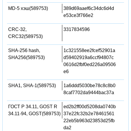
MD-5 хэш(589753)
389d69aaef6c34dc6d4d
e53ce3f766e2
CRC-32,
3317834596
CRC32(589753)
SHA-256 hash,
1c321558ee2fcef52901a
SHA256(589753)
d59402919a6ccf94807c
0616d2fbf0ed226a09506
e6
SHA1, SHA-1(589753)
1a6ddd5030be78c8c8b0
8caf7702da9444bac37a
ГОСТ Р 34.11, GOST R
ed2b2ff00d5208da0740b
34.11-94, GOST(589753)
37e22fc32b2e78461561
22eb5b963d23853d25fb
da2