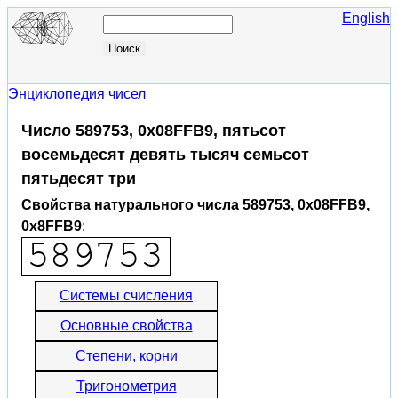
English
Энциклопедия чисел
Число 589753, 0x08FFB9, пятьсот
восемьдесят девять тысяч семьсот
пятьдесят три
Свойства натурального числа 589753, 0x08FFB9,
0x8FFB9
:
Системы счисления
Основные свойства
Степени, корни
Тригонометрия