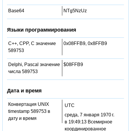
Base64
NTg5NzUz
Языки программирования
C++, CPP, C значение
0x08FFB9, 0x8FFB9
589753
Delphi, Pascal значение
$08FFB9
числа 589753
Дата и время
Конвертация UNIX
UTC
timestamp 589753 в
среда, 7 января 1970 г.
дату и время
в 19:49:13 Всемирное
координированное