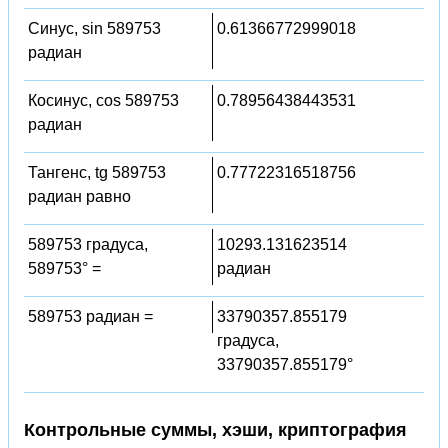
Синус, sin 589753
0.61366772999018
радиан
Косинус, cos 589753
0.78956438443531
радиан
Тангенс, tg 589753
0.77722316518756
радиан равно
589753 градуса,
10293.131623514
589753° =
радиан
589753 радиан =
33790357.855179
градуса,
33790357.855179°
Контрольные суммы, хэши, криптография