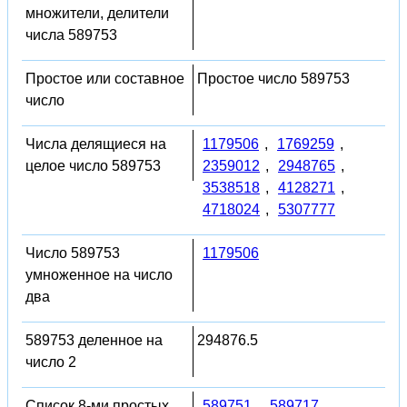
множители, делители
числа 589753
Простое или составное
Простое число 589753
число
Числа делящиеся на
1179506
,
1769259
,
целое число 589753
2359012
,
2948765
,
3538518
,
4128271
,
4718024
,
5307777
Число 589753
1179506
умноженное на число
два
589753 деленное на
294876.5
число 2
Список 8-ми простых
589751
,
589717
,