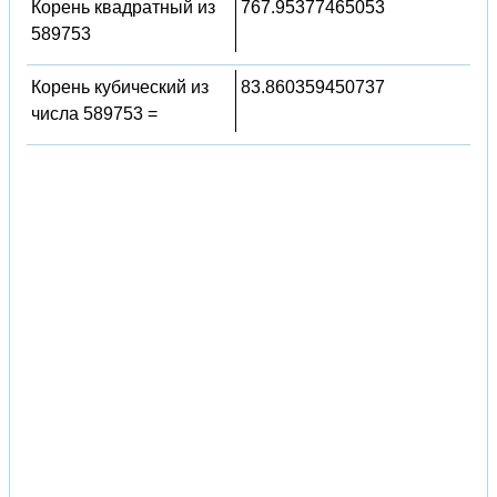
Корень квадратный из
767.95377465053
589753
Корень кубический из
83.860359450737
числа 589753 =