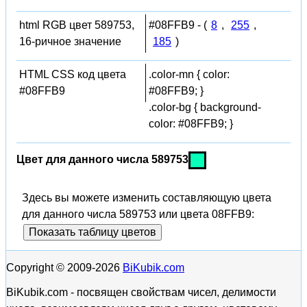
html RGB цвет 589753,
#08FFB9 - (
8
,
255
,
16-ричное значение
185
)
HTML CSS код цвета
.color-mn { color:
#08FFB9
#08FFB9; }
.color-bg { background-
color: #08FFB9; }
Цвет для данного числа 589753
Здесь вы можете изменить составляющую цвета
для данного числа 589753 или цвета 08FFB9:
Показать таблицу цветов
Copyright © 2009-2026
BiKubik.com
BiKubik.com - посвящен свойствам чисел, делимости