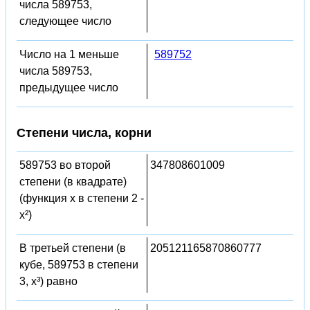
числа 589753,
следующее число
Число на 1 меньше
589752
числа 589753,
предыдущее число
Степени числа, корни
589753 во второй
347808601009
степени (в квадрате)
(функция x в степени 2 -
x²)
В третьей степени (в
205121165870860777
кубе, 589753 в степени
3, x³) равно