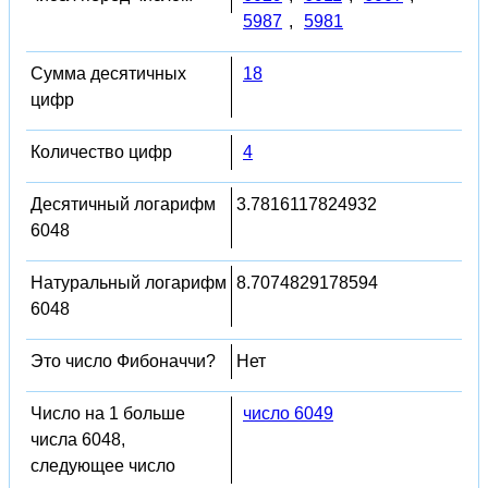
5987
,
5981
Сумма десятичных
18
цифр
Количество цифр
4
Десятичный логарифм
3.7816117824932
6048
Натуральный логарифм
8.7074829178594
6048
Это число Фибоначчи?
Нет
Число на 1 больше
число 6049
числа 6048,
следующее число