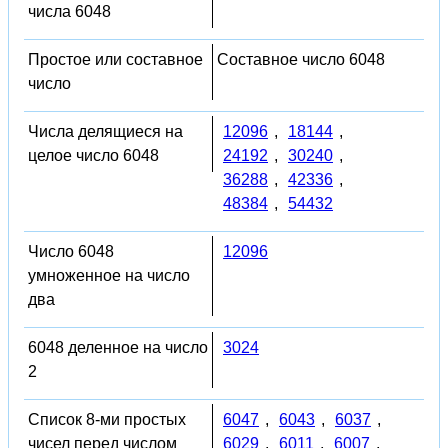
числа 6048
Простое или составное
Составное число 6048
число
Числа делящиеся на
12096
,
18144
,
целое число 6048
24192
,
30240
,
36288
,
42336
,
48384
,
54432
Число 6048
12096
умноженное на число
два
6048 деленное на число
3024
2
Список 8-ми простых
6047
,
6043
,
6037
,
чисел перед числом
6029
,
6011
,
6007
,