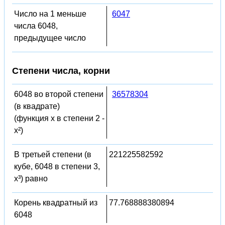
Число на 1 меньше
6047
числа 6048,
предыдущее число
Степени числа, корни
6048 во второй степени
36578304
(в квадрате)
(функция x в степени 2 -
x²)
В третьей степени (в
221225582592
кубе, 6048 в степени 3,
x³) равно
Корень квадратный из
77.768888380894
6048