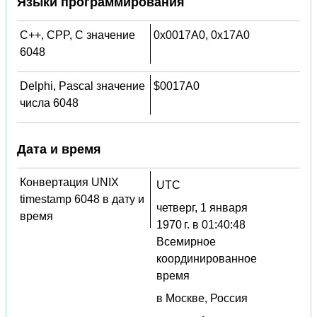
Языки программирования
C++, CPP, C значение
0x0017A0, 0x17A0
6048
Delphi, Pascal значение
$0017A0
числа 6048
Дата и время
Конвертация UNIX
UTC
timestamp 6048 в дату и
четверг, 1 января
время
1970 г. в 01:40:48
Всемирное
координированное
время
в Москве, Россия