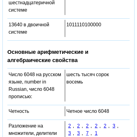
шестнадцатеричной
системе
13640 в двоичной
1011110100000
системе
Основные арифметические и
алгебраические свойства
Число 6048 на русском
шесть тысяч сорок
языке, number in
восемь
Russian, число 6048
прописью:
Четность
Четное число 6048
Разложение на
2
,
2
,
2
,
2
,
2
,
3
,
множители, делители
3
,
3
,
7
,
1