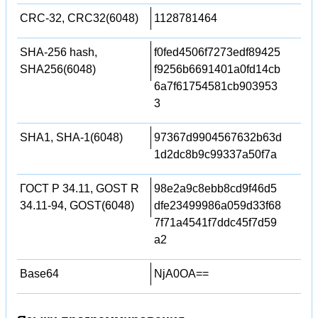
CRC-32, CRC32(6048)
1128781464
SHA-256 hash,
f0fed4506f7273edf89425
SHA256(6048)
f9256b6691401a0fd14cb
6a7f61754581cb903953
3
SHA1, SHA-1(6048)
97367d9904567632b63d
1d2dc8b9c99337a50f7a
ГОСТ Р 34.11, GOST R
98e2a9c8ebb8cd9f46d5
34.11-94, GOST(6048)
dfe23499986a059d33f68
7f71a4541f7ddc45f7d59
a2
Base64
NjA0OA==