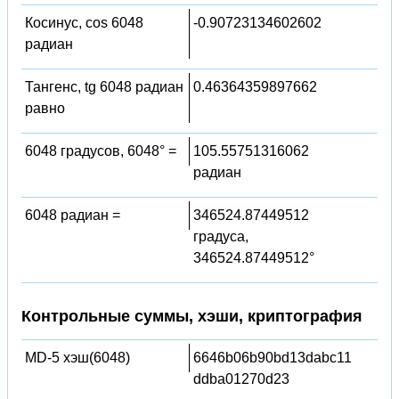
Косинус, cos 6048
-0.90723134602602
радиан
Тангенс, tg 6048 радиан
0.46364359897662
равно
6048 градусов, 6048° =
105.55751316062
радиан
6048 радиан =
346524.87449512
градуса,
346524.87449512°
Контрольные суммы, хэши, криптография
MD-5 хэш(6048)
6646b06b90bd13dabc11
ddba01270d23