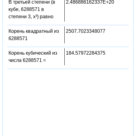
В третьей степени (в
2.486886162337E+20
кубе, 6288571 в
степени 3, x³) равно
Корень квадратный из
2507.7023348077
6288571
Корень кубический из
184.57972284375
числа 6288571 =