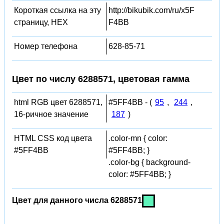
Короткая ссылка на эту
http://bikubik.com/ru/x5F
страницу, HEX
F4BB
Номер телефона
628-85-71
Цвет по числу 6288571, цветовая гамма
html RGB цвет 6288571,
#5FF4BB - (
95
,
244
,
16-ричное значение
187
)
HTML CSS код цвета
.color-mn { color:
#5FF4BB
#5FF4BB; }
.color-bg { background-
color: #5FF4BB; }
Цвет для данного числа 6288571