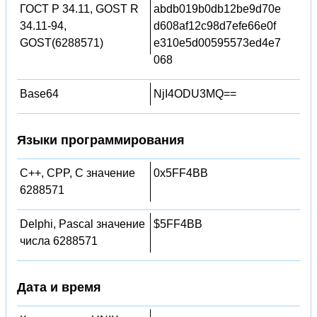
ГОСТ Р 34.11, GOST R
abdb019b0db12be9d70e
34.11-94,
d608af12c98d7efe66e0f
GOST(6288571)
e310e5d00595573ed4e7
068
Base64
NjI4ODU3MQ==
Языки программирования
C++, CPP, C значение
0x5FF4BB
6288571
Delphi, Pascal значение
$5FF4BB
числа 6288571
Дата и время