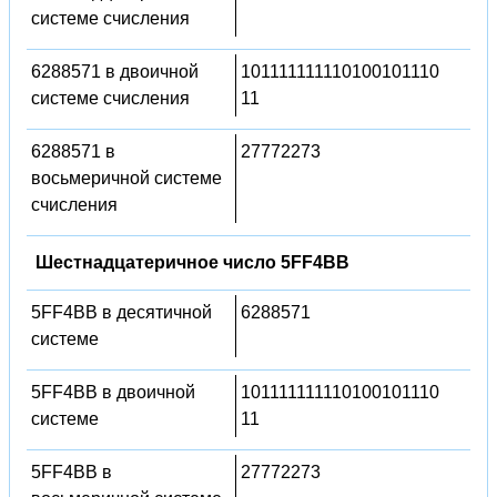
системе счисления
6288571 в двоичной
101111111110100101110
системе счисления
11
6288571 в
27772273
восьмеричной системе
счисления
Шестнадцатеричное число 5FF4BB
5FF4BB в десятичной
6288571
системе
5FF4BB в двоичной
101111111110100101110
системе
11
5FF4BB в
27772273