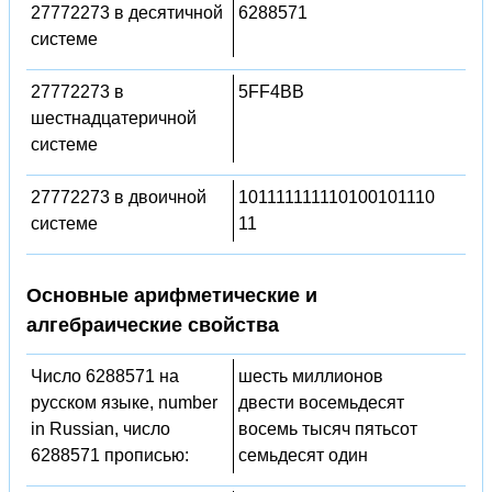
27772273 в десятичной
6288571
системе
27772273 в
5FF4BB
шестнадцатеричной
системе
27772273 в двоичной
101111111110100101110
системе
11
Основные арифметические и
алгебраические свойства
Число 6288571 на
шесть миллионов
русском языке, number
двести восемьдесят
in Russian, число
восемь тысяч пятьсот
6288571 прописью:
семьдесят один