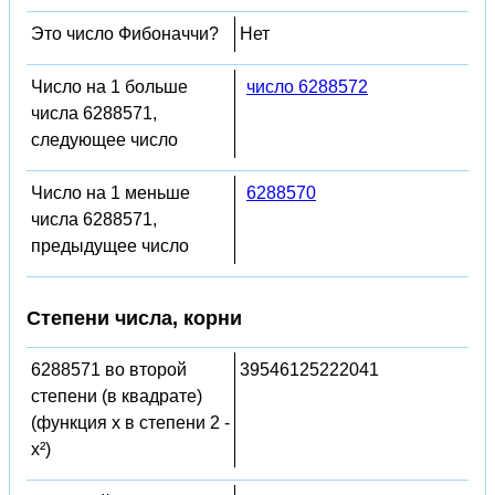
Это число Фибоначчи?
Нет
Число на 1 больше
число 6288572
числа 6288571,
следующее число
Число на 1 меньше
6288570
числа 6288571,
предыдущее число
Степени числа, корни
6288571 во второй
39546125222041
степени (в квадрате)
(функция x в степени 2 -
x²)