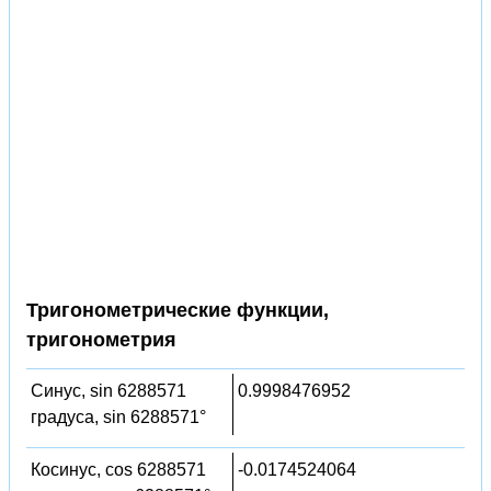
Тригонометрические функции,
тригонометрия
Синус, sin 6288571
0.9998476952
градуса, sin 6288571°
Косинус, cos 6288571
-0.0174524064