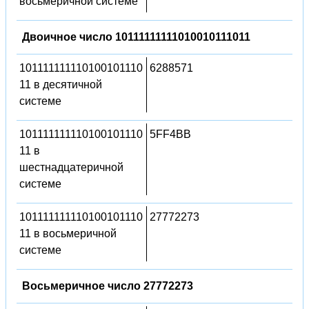
восьмеричной системе
Двоичное число 10111111111010010111011
101111111110100101110
6288571
11 в десятичной
системе
101111111110100101110
5FF4BB
11 в
шестнадцатеричной
системе
101111111110100101110
27772273
11 в восьмеричной
системе
Восьмеричное число 27772273