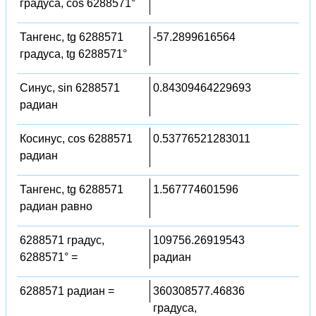
градуса, cos 6288571°
Тангенс, tg 6288571
-57.2899616564
градуса, tg 6288571°
Синус, sin 6288571
0.84309464229693
радиан
Косинус, cos 6288571
0.53776521283011
радиан
Тангенс, tg 6288571
1.567774601596
радиан равно
6288571 градус,
109756.26919543
6288571° =
радиан
6288571 радиан =
360308577.46836
градуса,