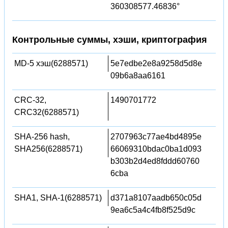
360308577.46836°
Контрольные суммы, хэши, криптография
MD-5 хэш(6288571)
5e7edbe2e8a9258d5d8e
09b6a8aa6161
CRC-32,
1490701772
CRC32(6288571)
SHA-256 hash,
2707963c77ae4bd4895e
SHA256(6288571)
66069310bdac0ba1d093
b303b2d4ed8fddd60760
6cba
SHA1, SHA-1(6288571)
d371a8107aadb650c05d
9ea6c5a4c4fb8f525d9c