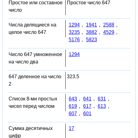
Простое или составное
Простое число 647
число
Числа делящиеся на
1294
,
1941
,
2588
,
целое число 647
3235
,
3882
,
4529
,
5176
,
5823
Число 647 умноженное
1294
на число два
647 деленное на число
323.5
2
Список 8-ми простых
643
,
641
,
631
,
чисел перед числом
619
,
617
,
613
,
607
,
601
Сумма десятичных
17
цифр