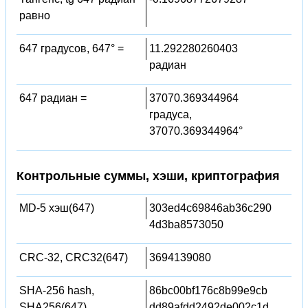
равно
647 градусов, 647° =
11.292280260403
радиан
647 радиан =
37070.369344964
градуса,
37070.369344964°
Контрольные суммы, хэши, криптография
MD-5 хэш(647)
303ed4c69846ab36c290
4d3ba8573050
CRC-32, CRC32(647)
3694139080
SHA-256 hash,
86bc00bf176c8b99e9cb
SHA256(647)
dd89afdd2492de002c1d