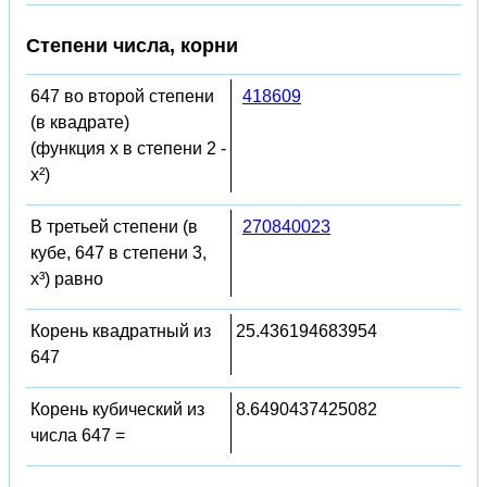
Степени числа, корни
647 во второй степени
418609
(в квадрате)
(функция x в степени 2 -
x²)
В третьей степени (в
270840023
кубе, 647 в степени 3,
x³) равно
Корень квадратный из
25.436194683954
647
Корень кубический из
8.6490437425082
числа 647 =