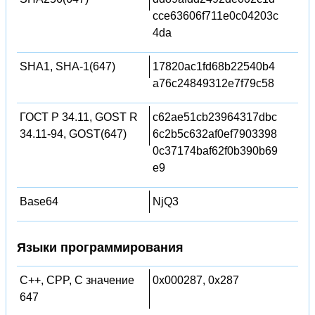
cce63606f711e0c04203c
4da
SHA1, SHA-1(647)
17820ac1fd68b22540b4
a76c24849312e7f79c58
ГОСТ Р 34.11, GOST R
c62ae51cb23964317dbc
34.11-94, GOST(647)
6c2b5c632af0ef7903398
0c37174baf62f0b390b69
e9
Base64
NjQ3
Языки программирования
C++, CPP, C значение
0x000287, 0x287
647