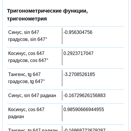
Тригонометрические функции,
тригонометрия
Синус, sin 647
-0.956304756
градусов, sin 647°
Косинус, cos 647
0.2923717047
градусов, cos 647°
Тангенс, tg 647
-3.2708526185
градусов, tg 647°
Синус, sin 647 радиан
-0.16729626156883
Косинус, cos 647
0.98590666944955
радиан
Тангенс, tg 647 радиан
-0.16968772679287