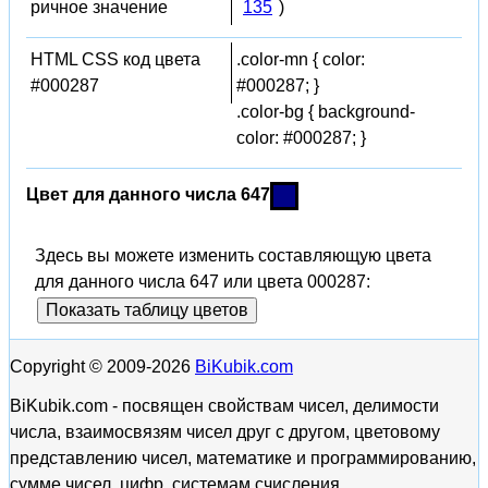
ричное значение
135
)
HTML CSS код цвета
.color-mn { color:
#000287
#000287; }
.color-bg { background-
color: #000287; }
Цвет для данного числа 647
Здесь вы можете изменить составляющую цвета
для данного числа 647 или цвета 000287:
Показать таблицу цветов
Copyright © 2009-2026
BiKubik.com
BiKubik.com - посвящен свойствам чисел, делимости
числа, взаимосвязям чисел друг с другом, цветовому
представлению чисел, математике и программированию,
сумме чисел, цифр, системам счисления.