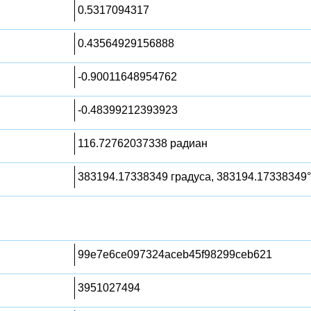
0.5317094317
0.43564929156888
-0.90011648954762
-0.48399212393923
116.72762037338 радиан
383194.17338349 градуса, 383194.17338349°
99e7e6ce097324aceb45f98299ceb621
3951027494