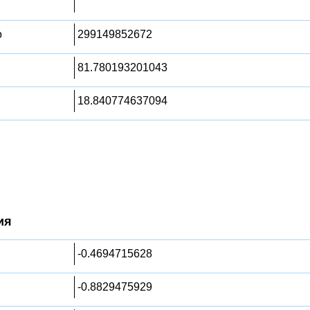
о
299149852672
81.780193201043
18.840774637094
ия
-0.4694715628
-0.8829475929