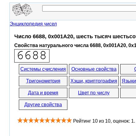
Энциклопедия чисел
Число 6688, 0x001A20, шесть тысяч шестьс
Свойства натурального числа 6688, 0x001A20, 0x
Системы счисления
Основные свойства
Тригонометрия
Хэши, криптография
Языки
Дата и время
Цвет по числу
Другие свойства
Рейтинг
10
из
10
, оценок:
1
.