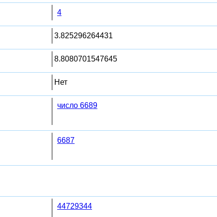
4
3.825296264431
8.8080701547645
Нет
число 6689
6687
44729344