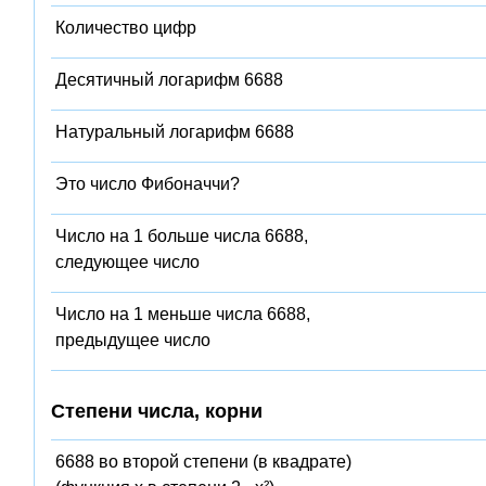
Количество цифр
Десятичный логарифм 6688
Натуральный логарифм 6688
Это число Фибоначчи?
Число на 1 больше числа 6688,
следующее число
Число на 1 меньше числа 6688,
предыдущее число
Степени числа, корни
6688 во второй степени (в квадрате)