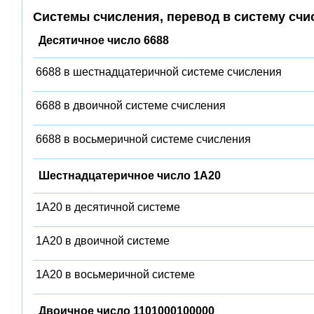
Системы счисления, перевод в систему счи
Десятичное число 6688
6688 в шестнадцатеричной системе счисления
6688 в двоичной системе счисления
6688 в восьмеричной системе счисления
Шестнадцатеричное число 1A20
1A20 в десятичной системе
1A20 в двоичной системе
1A20 в восьмеричной системе
Двоичное число 1101000100000