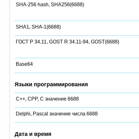
SHA-256 hash, SHA256(6688)
SHA1, SHA-1(6688)
ГОСТ Р 34.11, GOST R 34.11-94, GOST(6688)
Base64
Языки программирования
C++, CPP, C значение 6688
Delphi, Pascal значение числа 6688
Дата и время