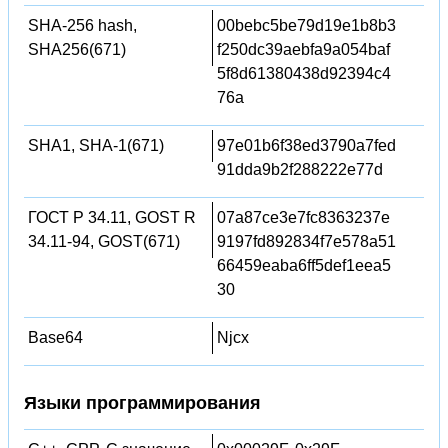
SHA-256 hash,
00bebc5be79d19e1b8b3
SHA256(671)
f250dc39aebfa9a054baf
5f8d61380438d92394c4
76a
SHA1, SHA-1(671)
97e01b6f38ed3790a7fed
91dda9b2f288222e77d
ГОСТ Р 34.11, GOST R
07a87ce3e7fc8363237e
34.11-94, GOST(671)
9197fd892834f7e578a51
66459eaba6ff5def1eea5
30
Base64
Njcx
Языки программирования