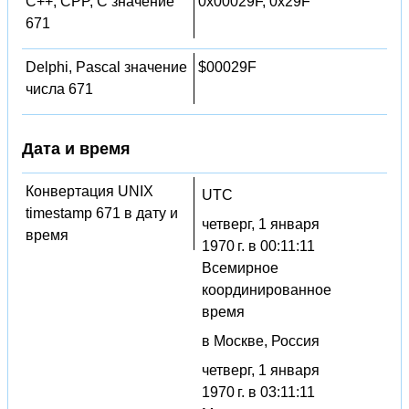
C++, CPP, C значение
0x00029F, 0x29F
671
Delphi, Pascal значение
$00029F
числа 671
Дата и время
Конвертация UNIX
UTC
timestamp 671 в дату и
четверг, 1 января
время
1970 г. в 00:11:11
Всемирное
координированное
время
в Москве, Россия
четверг, 1 января
1970 г. в 03:11:11