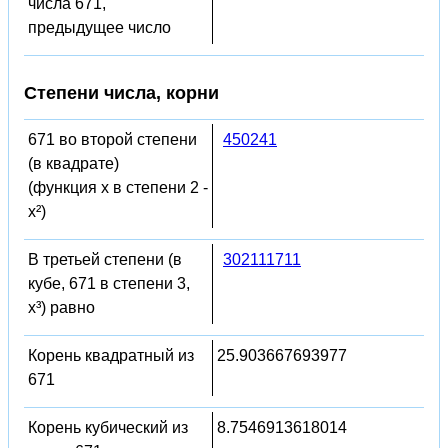
числа 671,
предыдущее число
Степени числа, корни
671 во второй степени
450241
(в квадрате)
(функция x в степени 2 -
x²)
В третьей степени (в
302111711
кубе, 671 в степени 3,
x³) равно
Корень квадратный из
25.903667693977
671
Корень кубический из
8.7546913618014