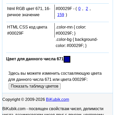
html RGB цвет 671, 16-
#00029F - (
0
,
2
,
ричное значение
159
)
HTML CSS код цвета
.color-mn { color:
#00029F
#00029F; }
.color-bg { background-
color: #00029F; }
Цвет для данного числа 671
Здесь вы можете изменить составляющую цвета
для данного числа 671 или цвета 00029F:
Показать таблицу цветов
Copyright © 2009-2026
BiKubik.com
BiKubik.com - посвящен свойствам чисел, делимости
числа, взаимосвязям чисел друг с другом, цветовому