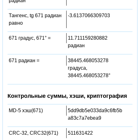
радиан
Тангенс, tg 671 радиан
-3.6137066309703
равно
671 градус, 671° =
11.711159280882
радиан
671 радиан =
38445.468053278
градуса,
38445.468053278°
Контрольные суммы, хэши, криптография
MD-5 хэш(671)
5dd9db5e033da9c6fb5b
a83c7a7ebea9
CRC-32, CRC32(671)
511631422