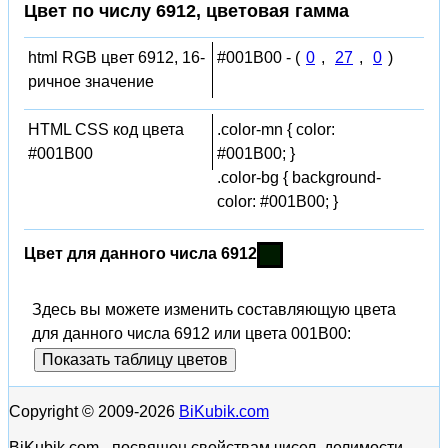
Цвет по числу 6912, цветовая гамма
html RGB цвет 6912, 16-
#001B00 - (
0
,
27
,
0
)
ричное значение
HTML CSS код цвета
.color-mn { color:
#001B00
#001B00; }
.color-bg { background-
color: #001B00; }
Цвет для данного числа 6912
Здесь вы можете изменить составляющую цвета
для данного числа 6912 или цвета 001B00:
Показать таблицу цветов
Copyright © 2009-2026
BiKubik.com
BiKubik.com - посвящен свойствам чисел, делимости