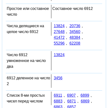
Простое или составное
Составное число 6912
число
Числа делящиеся на
13824
,
20736
,
целое число 6912
27648
,
34560
,
41472
,
48384
,
55296
,
62208
Число 6912
13824
умноженное на число
два
6912 деленное на число
3456
2
Список 8-ми простых
6911
,
6907
,
6899
,
чисел перед числом
6883
,
6871
,
6869
,
6863
,
6857