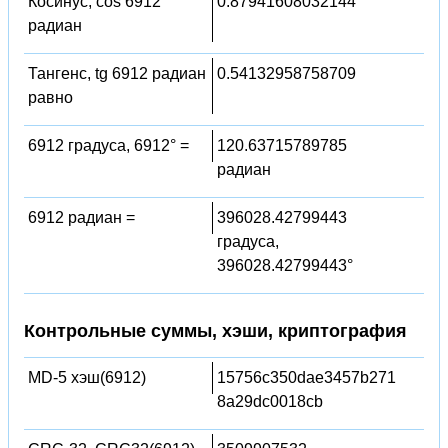
Косинус, cos 6912
0.87941608032144
радиан
Тангенс, tg 6912 радиан
0.54132958758709
равно
6912 градуса, 6912° =
120.63715789785
радиан
6912 радиан =
396028.42799443
градуса,
396028.42799443°
Контрольные суммы, хэши, криптография
MD-5 хэш(6912)
15756c350dae3457b271
8a29dc0018cb