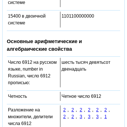
системе
15400 в двоичной
1101100000000
системе
Основные арифметические и
алгебраические свойства
Число 6912 на русском
шесть тысяч девятьсот
языке, number in
двенадцать
Russian, число 6912
прописью:
Четность
Четное число 6912
Разложение на
2
,
2
,
2
,
2
,
2
,
2
,
множители, делители
2
,
2
,
3
,
3
,
3
,
1
числа 6912