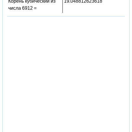
Корень кубический из
19.048812623618
числа 6912 =