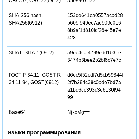
CRC-32, CRC32(6912)
3509907532
SHA-256 hash,
153de641ea0557acad28
SHA256(6912)
b609f949ec7ad909c016
8b9af1d810fcf26e45e7e
428
SHA1, SHA-1(6912)
a9ee4caf4799c6d1b31e
3474b3bee2b2bf6c7e7c
ГОСТ Р 34.11, GOST R
d6ec5f52cdf7d5cb59344f
34.11-94, GOST(6912)
2f7b284c38c0ade7bd7a
a1bd6cc393c3e6130f94
99
Base64
NjkxMg==
Языки программирования