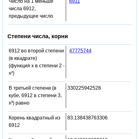
Число на 1 меньше
6911
числа 6912,
предыдущее число
Степени числа, корни
6912 во второй степени
47775744
(в квадрате)
(функция x в степени 2 -
x²)
В третьей степени (в
330225942528
кубе, 6912 в степени 3,
x³) равно
Корень квадратный из
83.138438763306
6912