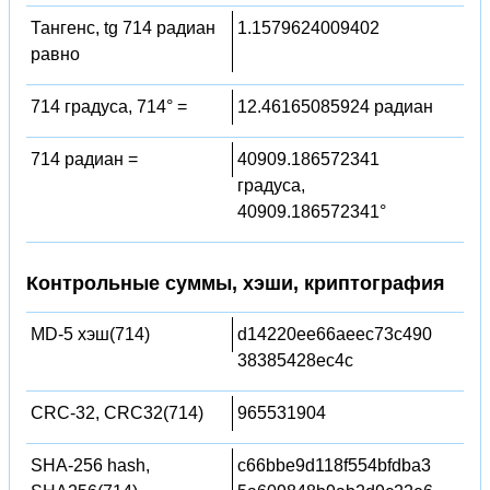
Тангенс, tg 714 радиан
1.1579624009402
равно
714 градуса, 714° =
12.46165085924 радиан
714 радиан =
40909.186572341
градуса,
40909.186572341°
Контрольные суммы, хэши, криптография
MD-5 хэш(714)
d14220ee66aeec73c490
38385428ec4c
CRC-32, CRC32(714)
965531904
SHA-256 hash,
c66bbe9d118f554bfdba3