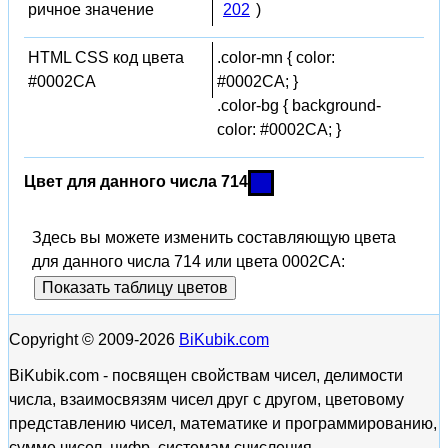
ричное значение
202
)
HTML CSS код цвета
.color-mn { color:
#0002CA
#0002CA; }
.color-bg { background-
color: #0002CA; }
Цвет для данного числа 714
Здесь вы можете изменить составляющую цвета
для данного числа 714 или цвета 0002CA:
Показать таблицу цветов
Copyright © 2009-2026
BiKubik.com
BiKubik.com - посвящен свойствам чисел, делимости
числа, взаимосвязям чисел друг с другом, цветовому
представлению чисел, математике и программированию,
сумме чисел, цифр, системам счисления.