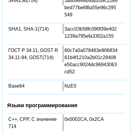
SHA256(714)
5a609848b9ab2d9c22e6
bed77be6f8a55e96c295
549
SHA1, SHA-1(714)
3acc03b58fc090f39e402
1239a795efa3302a155
ГОСТ Р 34.11, GOST R
60c7a0a078463e906834
34.11-94, GOST(714)
61b4f1210a2b01c28408
e50acc9024dc96943063
cd52
Base64
NzE0
Языки программирования
C++, CPP, C значение
0x0002CA, 0x2CA
714