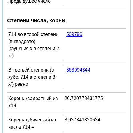
предыдущее число
Степени числа, корни
714 во второй степени
509796
(в квадрате)
(функция x в степени 2 -
x²)
В третьей степени (в
363994344
кубе, 714 в степени 3,
x³) равно
Корень квадратный из
26.720778431775
714
Корень кубический из
8.937843320634
числа 714 =