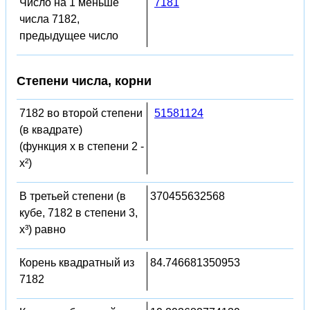
Число на 1 меньше
7181
числа 7182,
предыдущее число
Степени числа, корни
7182 во второй степени
51581124
(в квадрате)
(функция x в степени 2 -
x²)
В третьей степени (в
370455632568
кубе, 7182 в степени 3,
x³) равно
Корень квадратный из
84.746681350953
7182