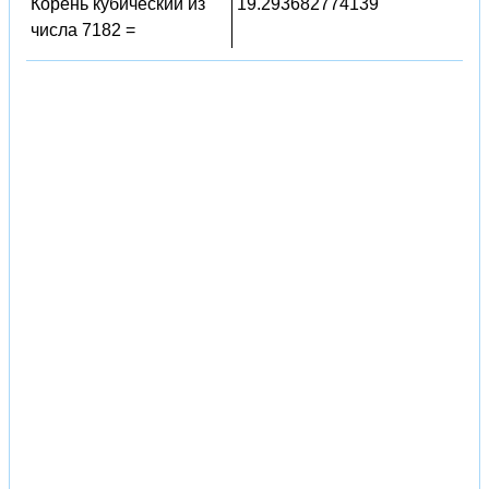
Корень кубический из
19.293682774139
числа 7182 =