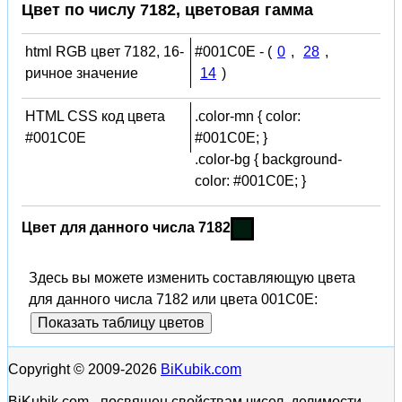
Цвет по числу 7182, цветовая гамма
html RGB цвет 7182, 16-
#001C0E - (
0
,
28
,
ричное значение
14
)
HTML CSS код цвета
.color-mn { color:
#001C0E
#001C0E; }
.color-bg { background-
color: #001C0E; }
Цвет для данного числа 7182
Здесь вы можете изменить составляющую цвета
для данного числа 7182 или цвета 001C0E:
Показать таблицу цветов
Copyright © 2009-2026
BiKubik.com
BiKubik.com - посвящен свойствам чисел, делимости