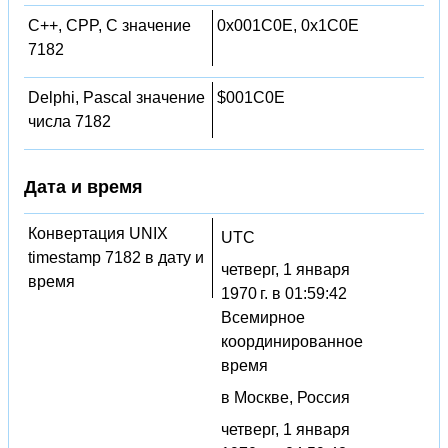
C++, CPP, C значение
0x001C0E, 0x1C0E
7182
Delphi, Pascal значение
$001C0E
числа 7182
Дата и время
Конвертация UNIX
UTC
timestamp 7182 в дату и
четверг, 1 января
время
1970 г. в 01:59:42
Всемирное
координированное
время
в Москве, Россия
четверг, 1 января