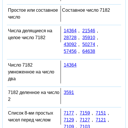
Простое или составное
Составное число 7182
число
Числа делящиеся на
14364
,
21546
,
целое число 7182
28728
,
35910
,
43092
,
50274
,
57456
,
64638
Число 7182
14364
умноженное на число
два
7182 деленное на число
3591
2
Список 8-ми простых
7177
,
7159
,
7151
,
чисел перед числом
7129
,
7127
,
7121
,
7109
,
7103