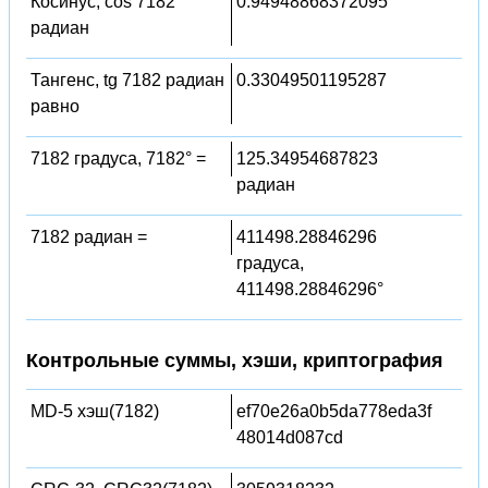
Косинус, cos 7182
0.94948868372095
радиан
Тангенс, tg 7182 радиан
0.33049501195287
равно
7182 градуса, 7182° =
125.34954687823
радиан
7182 радиан =
411498.28846296
градуса,
411498.28846296°
Контрольные суммы, хэши, криптография
MD-5 хэш(7182)
ef70e26a0b5da778eda3f
48014d087cd