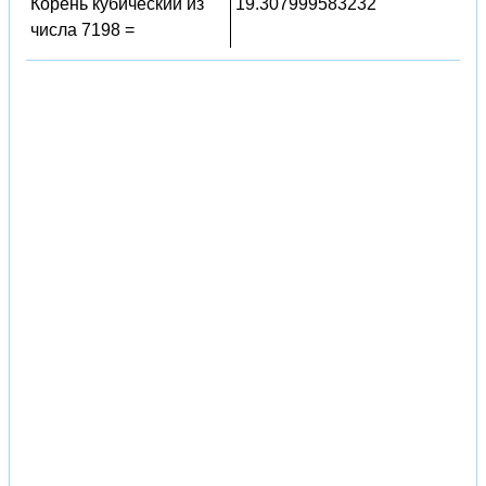
Корень кубический из
19.307999583232
числа 7198 =