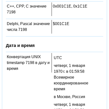
C++, CPP, C значение
0x001C1E, 0x1C1E
7198
Delphi, Pascal значение
$001C1E
числа 7198
Дата и время
Конвертация UNIX
UTC
timestamp 7198 в дату и
четверг, 1 января
время
1970 г. в 01:59:58
Всемирное
координированное
время
в Москве, Россия
четверг, 1 января