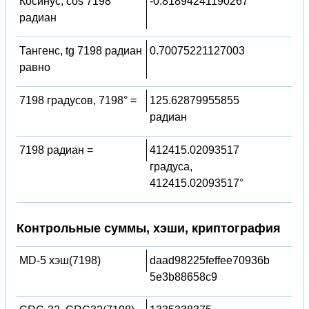
Косинус, cos 7198
-0.81894241190267
радиан
Тангенс, tg 7198 радиан
0.70075221127003
равно
7198 градусов, 7198° =
125.62879955855
радиан
7198 радиан =
412415.02093517
градуса,
412415.02093517°
Контрольные суммы, хэши, криптография
MD-5 хэш(7198)
daad98225feffee70936b
5e3b88658c9