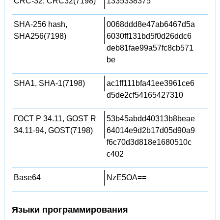
CRC-32, CRC32(7198)
1335338375
SHA-256 hash,
0068ddd8e47ab6467d5a
SHA256(7198)
6030ff131bd5f0d26ddc6
deb81fae99a57fc8cb571
be
SHA1, SHA-1(7198)
ac1ff111bfa41ee3961ce6
d5de2cf54165427310
ГОСТ Р 34.11, GOST R
53b45abdd40313b8beae
34.11-94, GOST(7198)
64014e9d2b17d05d90a9
f6c70d3d818e1680510c
c402
Base64
NzE5OA==
Языки программирования