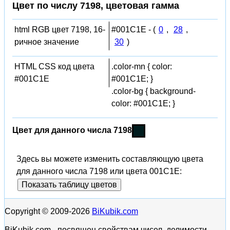
Цвет по числу 7198, цветовая гамма
html RGB цвет 7198, 16-
#001C1E - (
0
,
28
,
ричное значение
30
)
HTML CSS код цвета
.color-mn { color:
#001C1E
#001C1E; }
.color-bg { background-
color: #001C1E; }
Цвет для данного числа 7198
Здесь вы можете изменить составляющую цвета
для данного числа 7198 или цвета 001C1E:
Показать таблицу цветов
Copyright © 2009-2026
BiKubik.com
BiKubik.com - посвящен свойствам чисел, делимости