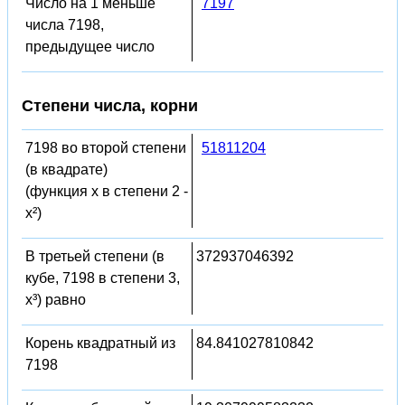
Число на 1 меньше
7197
числа 7198,
предыдущее число
Степени числа, корни
7198 во второй степени
51811204
(в квадрате)
(функция x в степени 2 -
x²)
В третьей степени (в
372937046392
кубе, 7198 в степени 3,
x³) равно
Корень квадратный из
84.841027810842
7198