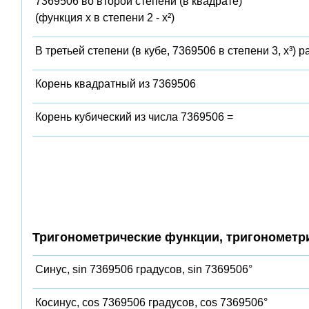
7369506 во второй степени (в квадрате)
(функция x в степени 2 - x²)
В третьей степени (в кубе, 7369506 в степени 3, x³) 
Корень квадратный из 7369506
Корень кубический из числа 7369506 =
Тригонометрические функции, тригонометр
Синус, sin 7369506 градусов, sin 7369506°
Косинус, cos 7369506 градусов, cos 7369506°