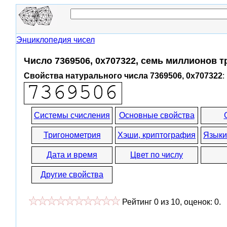
Энциклопедия чисел
Число 7369506, 0x707322, семь миллионов 
Свойства натурального числа 7369506, 0x707322
:
Системы счисления
Основные свойства
Тригонометрия
Хэши, криптография
Языки
Дата и время
Цвет по числу
Другие свойства
Рейтинг
0
из
10
, оценок:
0
.