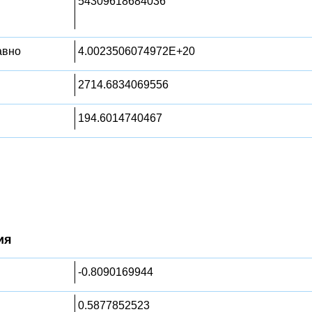
54309618684036
равно
4.0023506074972E+20
2714.6834069556
194.6014740467
ия
-0.8090169944
0.5877852523