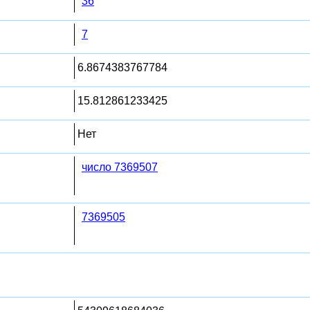
36
7
6.8674383767784
15.812861233425
Нет
число 7369507
7369505