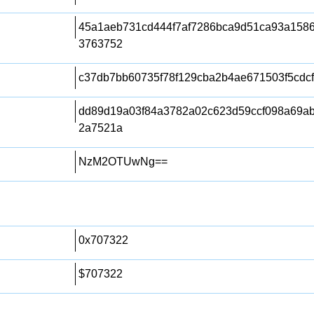
45a1aeb731cd444f7af7286bca9d51ca93a158
3763752
c37db7bb60735f78f129cba2b4ae671503f5cdcf
dd89d19a03f84a3782a02c623d59ccf098a69a
2a7521a
NzM2OTUwNg==
0x707322
$707322