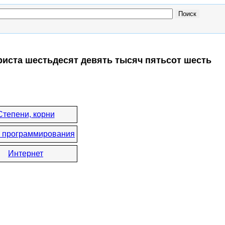
триста шестьдесят девять тысяч пятьсот шесть
Степени, корни
 программирования
Интернет