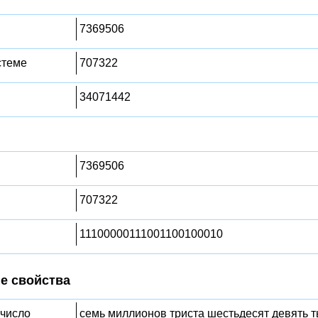
7369506
стеме
707322
34071442
7369506
707322
11100000111001100100010
е свойства
 число
семь миллионов триста шестьдесят девять т