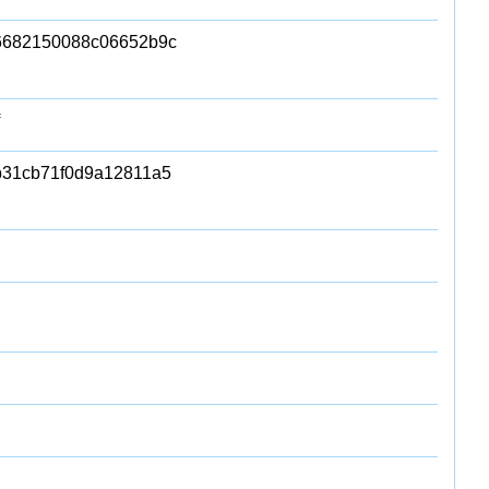
6682150088c06652b9c
b31cb71f0d9a12811a5