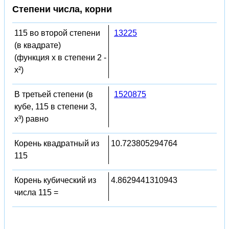
Степени числа, корни
115 во второй степени
13225
(в квадрате)
(функция x в степени 2 -
x²)
В третьей степени (в
1520875
кубе, 115 в степени 3,
x³) равно
Корень квадратный из
10.723805294764
115
Корень кубический из
4.8629441310943
числа 115 =