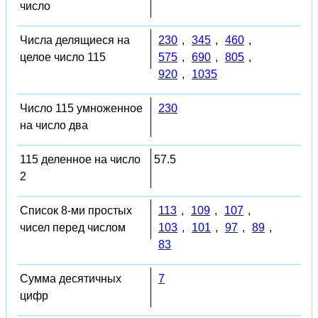
число
Числа делящиеся на
230
,
345
,
460
,
целое число 115
575
,
690
,
805
,
920
,
1035
Число 115 умноженное
230
на число два
115 деленное на число
57.5
2
Список 8-ми простых
113
,
109
,
107
,
чисел перед числом
103
,
101
,
97
,
89
,
83
Сумма десятичных
7
цифр