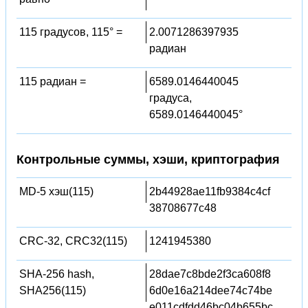
115 градусов, 115° =
2.0071286397935
радиан
115 радиан =
6589.0146440045
градуса,
6589.0146440045°
Контрольные суммы, хэши, криптография
MD-5 хэш(115)
2b44928ae11fb9384c4cf
38708677c48
CRC-32, CRC32(115)
1241945380
SHA-256 hash,
28dae7c8bde2f3ca608f8
SHA256(115)
6d0e16a214dee74c74be
e011cdfdd46bc04b655bc