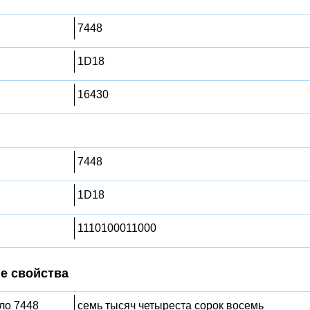
7448
1D18
16430
7448
1D18
1110100011000
е свойства
сло 7448
семь тысяч четыреста сорок восемь