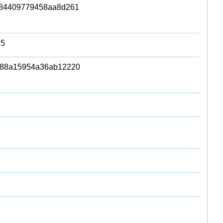
684409779458aa8d261
25
a88a15954a36ab12220