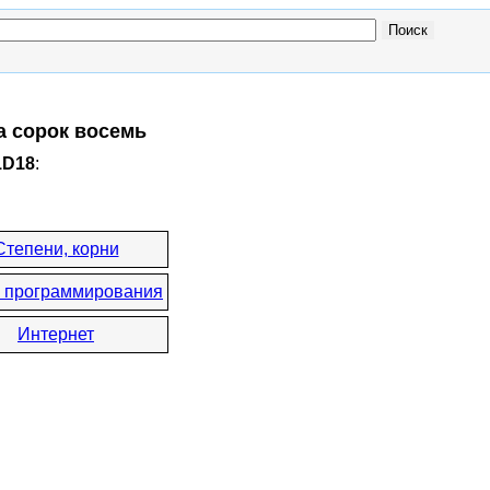
а сорок восемь
1D18
:
Степени, корни
 программирования
Интернет