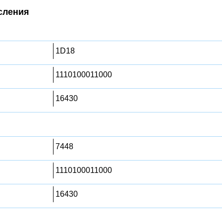
сления
1D18
1110100011000
16430
7448
1110100011000
16430