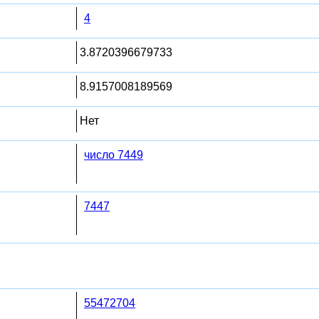
4
3.8720396679733
8.9157008189569
Нет
число 7449
7447
55472704