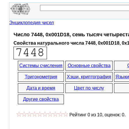
Энциклопедия чисел
Число 7448, 0x001D18, семь тысяч четырест
Свойства натурального числа 7448, 0x001D18, 0x
Системы счисления
Основные свойства
Тригонометрия
Хэши, криптография
Языки
Дата и время
Цвет по числу
Другие свойства
Рейтинг
0
из
10
, оценок:
0
.