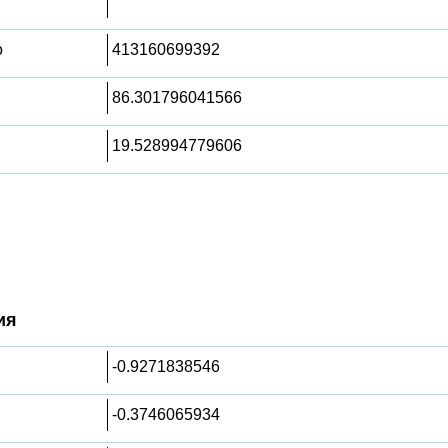
о
413160699392
86.301796041566
19.528994779606
ия
-0.9271838546
-0.3746065934