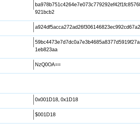
ba978b751c4264e7e073c779292ef42f1fc857
921bcb2
a924df5acca272ad26f306146823ec992cd67a
59bc4473e7d7dc0a7e3b4685a8377d5919f27
1eb823aa
NzQ0OA==
0x001D18, 0x1D18
$001D18