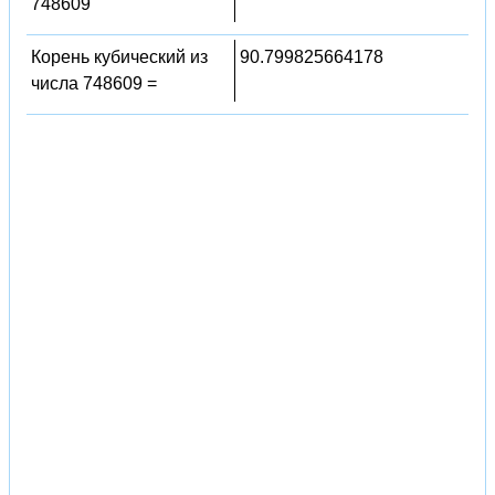
748609
Корень кубический из
90.799825664178
числа 748609 =