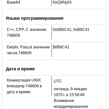
Base64
NzQ4NjA5
Языки программирования
C++, CPP, C значение
0x0B6C41, 0xB6C41
748609
Delphi, Pascal значение
$0B6C41
числа 748609
Дата и время
Конвертация UNIX
UTC
timestamp 748609 в
пятница, 9 января
дату и время
1970 г. в 15:56:49
Всемирное
координированное