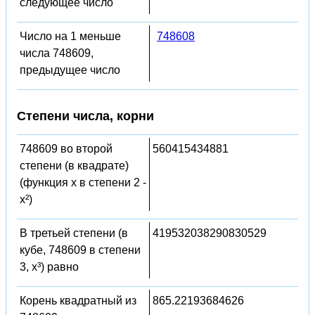
следующее число
Число на 1 меньше
748608
числа 748609,
предыдущее число
Степени числа, корни
748609 во второй
560415434881
степени (в квадрате)
(функция x в степени 2 -
x²)
В третьей степени (в
419532038290830529
кубе, 748609 в степени
3, x³) равно
Корень квадратный из
865.22193684626