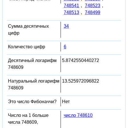
748541
,
748523
,
748513
,
748499
Сумма десятичных
34
цифр
Количество цифр
6
Десятичный логарифм
5.8742550440272
748609
Натуральный логарифм
13.525972096822
748609
Это число Фибоначчи?
Нет
Число на 1 больше
число 748610
числа 748609,