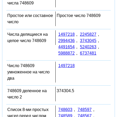
числа 748609
Простое или составное
Простое число 748609
число
Числа делящиеся на
1497218
,
2245827
,
целое число 748609
2994436
,
3743045
,
4491654
,
5240263
,
5988872
,
6737481
Число 748609
1497218
умноженное на число
два
748609 деленное на
374304.5
число 2
Список 8-ми простых
748603
,
748597
,
чисел перед числом
748589
,
748567
,