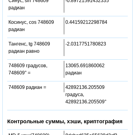
Синус, sin 748609
-0.89721591432335
радиан
Косинус, cos 748609
0.44159212298784
радиан
Тангенс, tg 748609
-2.0317751780823
радиан равно
748609 градусов,
13065.691860062
748609° =
радиан
748609 радиан =
42892136.205509
градуса,
42892136.205509°
Контрольные суммы, хэши, криптография