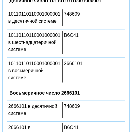
Двоичное число 10110110110001000001
10110110110001000001
748609
в десятичной системе
10110110110001000001
B6C41
в шестнадцатеричной
системе
10110110110001000001
2666101
в восьмеричной
системе
Восьмеричное число 2666101
2666101 в десятичной
748609
системе
2666101 в
B6C41