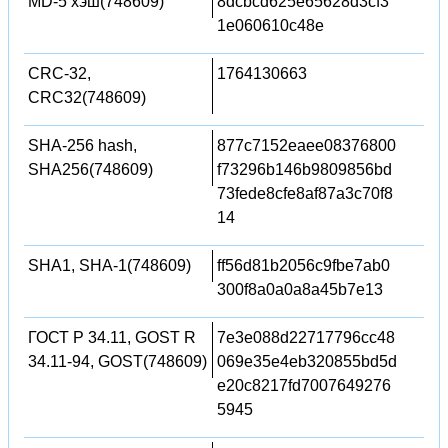
MD-5 хэш(748609)
8dcbcd625e65628d3cf3
1e060610c48e
CRC-32,
1764130663
CRC32(748609)
SHA-256 hash,
877c7152eaee08376800
SHA256(748609)
f73296b146b9809856bd
73fede8cfe8af87a3c70f8
14
SHA1, SHA-1(748609)
ff56d81b2056c9fbe7ab0
300f8a0a0a8a45b7e13
ГОСТ Р 34.11, GOST R
7e3e088d22717796cc48
34.11-94, GOST(748609)
069e35e4eb320855bd5d
e20c8217fd7007649276
5945