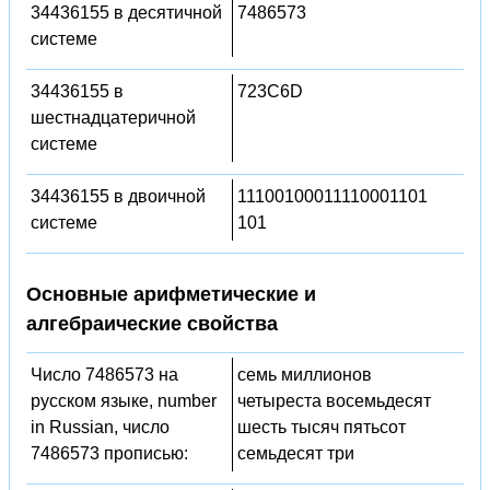
34436155 в десятичной
7486573
системе
34436155 в
723C6D
шестнадцатеричной
системе
34436155 в двоичной
11100100011110001101
системе
101
Основные арифметические и
алгебраические свойства
Число 7486573 на
семь миллионов
русском языке, number
четыреста восемьдесят
in Russian, число
шесть тысяч пятьсот
7486573 прописью:
семьдесят три