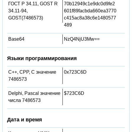
ГОСТ Р 34.11, GOST R
70b12949c1e9dc0d9fe2
34.11-94,
601f89facbda660ea3770
GOST(7486573)
c415ac8a38c6e1480577
489
Base64
NzQ4NjU3Mw==
Языки программирования
C++, CPP, C значение
0x723C6D
7486573
Delphi, Pascal значение
$723C6D
числа 7486573
Дата и время