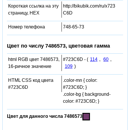
Короткая ссылка на эту
http://bikubik.com/ru/x723
страницу, HEX
C6D
Номер телефона
748-65-73
Цвет по числу 7486573, цветовая гамма
html RGB цвет 7486573,
#723C6D - (
114
,
60
,
16-ричное значение
109
)
HTML CSS код цвета
.color-mn { color:
#723C6D
#723C6D; }
.color-bg { background-
color: #723C6D; }
Цвет для данного числа 7486573