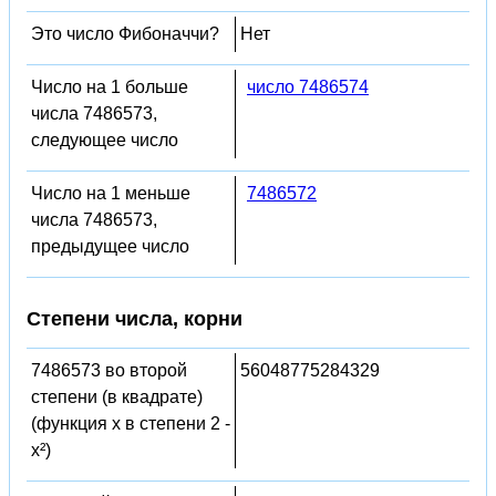
Это число Фибоначчи?
Нет
Число на 1 больше
число 7486574
числа 7486573,
следующее число
Число на 1 меньше
7486572
числа 7486573,
предыдущее число
Степени числа, корни
7486573 во второй
56048775284329
степени (в квадрате)
(функция x в степени 2 -
x²)