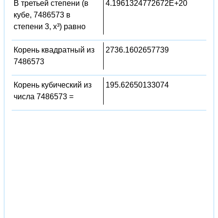
В третьей степени (в
4.1961324772672E+20
кубе, 7486573 в
степени 3, x³) равно
Корень квадратный из
2736.1602657739
7486573
Корень кубический из
195.62650133074
числа 7486573 =