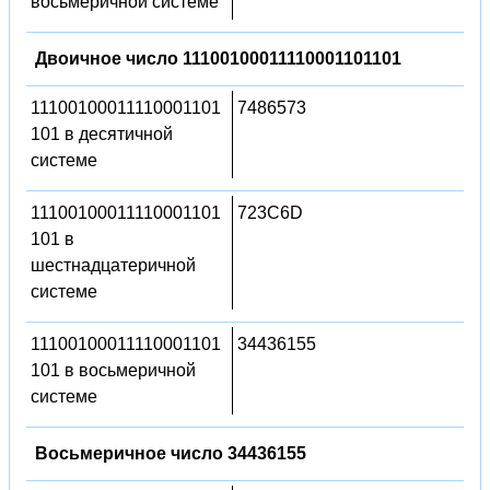
восьмеричной системе
Двоичное число 11100100011110001101101
11100100011110001101
7486573
101 в десятичной
системе
11100100011110001101
723C6D
101 в
шестнадцатеричной
системе
11100100011110001101
34436155
101 в восьмеричной
системе
Восьмеричное число 34436155