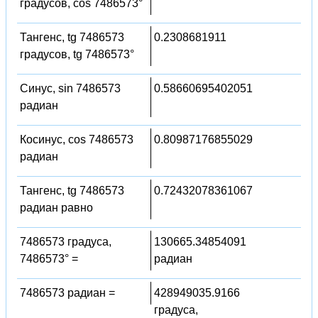
градусов, cos 7486573°
Тангенс, tg 7486573
0.2308681911
градусов, tg 7486573°
Синус, sin 7486573
0.58660695402051
радиан
Косинус, cos 7486573
0.80987176855029
радиан
Тангенс, tg 7486573
0.72432078361067
радиан равно
7486573 градуса,
130665.34854091
7486573° =
радиан
7486573 радиан =
428949035.9166
градуса,