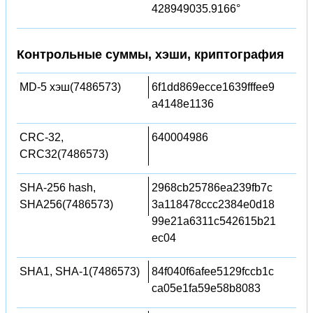
428949035.9166°
Контрольные суммы, хэши, криптография
MD-5 хэш(7486573)
6f1dd869ecce1639fffee9
a4148e1136
CRC-32,
640004986
CRC32(7486573)
SHA-256 hash,
2968cb25786ea239fb7c
SHA256(7486573)
3a118478ccc2384e0d18
99e21a6311c542615b21
ec04
SHA1, SHA-1(7486573)
84f040f6afee5129fccb1c
ca05e1fa59e58b8083