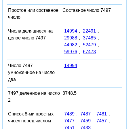
Простое или составное
Составное число 7497
число
Числа делящиеся на
14994
,
22491
,
целое число 7497
29988
,
37485
,
44982
,
52479
,
59976
,
67473
Число 7497
14994
умноженное на число
два
7497 деленное на число
3748.5
2
Список 8-ми простых
7489
,
7487
,
7481
,
чисел перед числом
7477
,
7459
,
7457
,
7451
,
7433