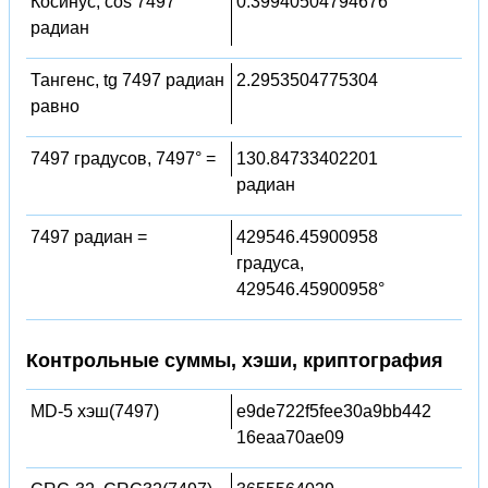
Косинус, cos 7497
0.39940504794676
радиан
Тангенс, tg 7497 радиан
2.2953504775304
равно
7497 градусов, 7497° =
130.84733402201
радиан
7497 радиан =
429546.45900958
градуса,
429546.45900958°
Контрольные суммы, хэши, криптография
MD-5 хэш(7497)
e9de722f5fee30a9bb442
16eaa70ae09