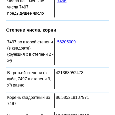
Число на 1 меньше
7496
числа 7497,
предыдущее число
Степени числа, корни
7497 во второй степени
56205009
(в квадрате)
(функция x в степени 2 -
x²)
В третьей степени (в
421368952473
кубе, 7497 в степени 3,
x³) равно
Корень квадратный из
86.585218137971
7497