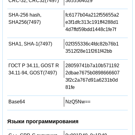
CRC-32, CRC32(7497)
3655564029
SHA-256 hash,
fc6177b04a212f55655a2
SHA256(7497)
e3f1dfc313c191ff4288d1
4d7ffd59bdd1448c1fe7f
SHA1, SHA-1(7497)
02f355336c4fdc82b76b1
3512f28e11f261f42bb
ГОСТ Р 34.11, GOST R
28059741b7a10b571192
34.11-94, GOST(7497)
2dbae7675b0898666607
3f2c2a767d91a6231b0d
81fe
Base64
NzQ5Nw==
Языки программирования