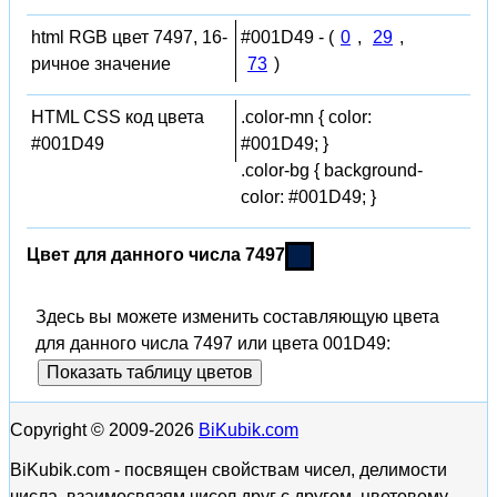
html RGB цвет 7497, 16-
#001D49 - (
0
,
29
,
ричное значение
73
)
HTML CSS код цвета
.color-mn { color:
#001D49
#001D49; }
.color-bg { background-
color: #001D49; }
Цвет для данного числа 7497
Здесь вы можете изменить составляющую цвета
для данного числа 7497 или цвета 001D49:
Показать таблицу цветов
Copyright © 2009-2026
BiKubik.com
BiKubik.com - посвящен свойствам чисел, делимости
числа, взаимосвязям чисел друг с другом, цветовому