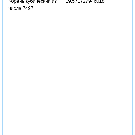
Корень кубический из
19.571727946018
числа 7497 =