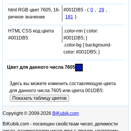
html RGB цвет 7605, 16-
#001DB5 - (
0
,
29
,
ричное значение
181
)
HTML CSS код цвета
.color-mn { color:
#001DB5
#001DB5; }
.color-bg { background-
color: #001DB5; }
Цвет для данного числа 7605
Здесь вы можете изменить составляющую цвета
для данного числа 7605 или цвета 001DB5:
Показать таблицу цветов
Copyright © 2009-2026
BiKubik.com
BiKubik.com - посвящен свойствам чисел, делимости
числа, взаимосвязям чисел друг с другом, цветовому