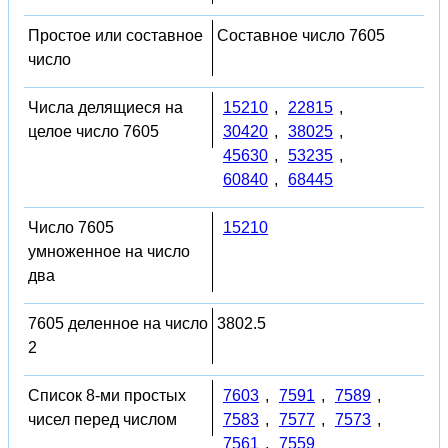
Простое или составное
Составное число 7605
число
Числа делящиеся на
15210
,
22815
,
целое число 7605
30420
,
38025
,
45630
,
53235
,
60840
,
68445
Число 7605
15210
умноженное на число
два
7605 деленное на число
3802.5
2
Список 8-ми простых
7603
,
7591
,
7589
,
чисел перед числом
7583
,
7577
,
7573
,
7561
,
7559