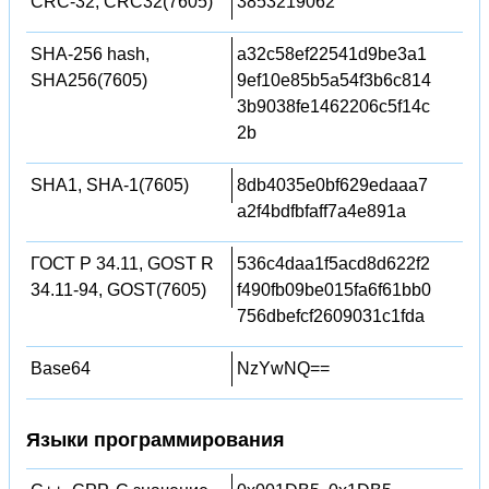
CRC-32, CRC32(7605)
3853219062
SHA-256 hash,
a32c58ef22541d9be3a1
SHA256(7605)
9ef10e85b5a54f3b6c814
3b9038fe1462206c5f14c
2b
SHA1, SHA-1(7605)
8db4035e0bf629edaaa7
a2f4bdfbfaff7a4e891a
ГОСТ Р 34.11, GOST R
536c4daa1f5acd8d622f2
34.11-94, GOST(7605)
f490fb09be015fa6f61bb0
756dbefcf2609031c1fda
Base64
NzYwNQ==
Языки программирования