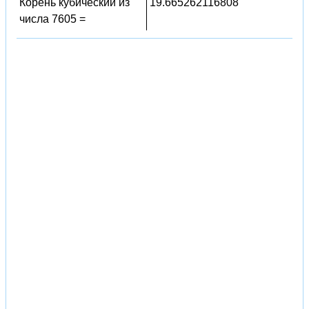
Корень кубический из
19.665262116808
числа 7605 =