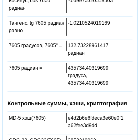
Косинус, cos 7605
-0.69970320558503
радиан
Тангенс, tg 7605 радиан
-1.0210524019169
равно
7605 градусов, 7605° =
132.73228961417
радиан
7605 радиан =
435734.40319699
градуса,
435734.40319699°
Контрольные суммы, хэши, криптография
MD-5 хэш(7605)
e4d2b6e6fdeca3e60e0f1
a62fee3d9dd