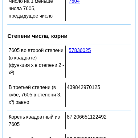
Число на 1 меньше
7604
числа 7605,
предыдущее число
Степени числа, корни
7605 во второй степени
57836025
(в квадрате)
(функция x в степени 2 -
x²)
В третьей степени (в
439842970125
кубе, 7605 в степени 3,
x³) равно
Корень квадратный из
87.206651122492
7605