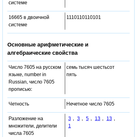
системе
16665 в двоичной
1110110110101
системе
Основные арифметические и
алгебраические свойства
Число 7605 на русском
семь тысяч шестьсот
языке, number in
пять
Russian, число 7605
прописью:
Четность
Нечетное число 7605
Разложение на
3
,
3
,
5
,
13
,
13
,
множители, делители
1
числа 7605