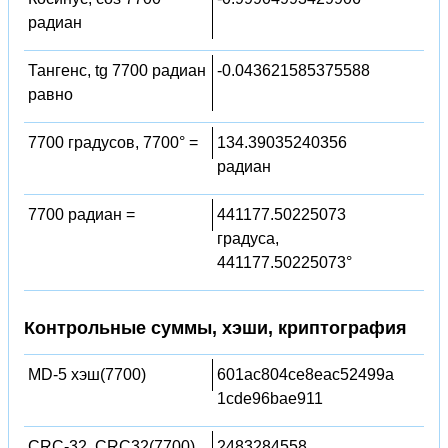
радиан
Тангенс, tg 7700 радиан
-0.043621585375588
равно
7700 градусов, 7700° =
134.39035240356
радиан
7700 радиан =
441177.50225073
градуса,
441177.50225073°
Контрольные суммы, хэши, криптография
MD-5 хэш(7700)
601ac804ce8eac52499a
1cde96bae911
CRC-32, CRC32(7700)
2483284558