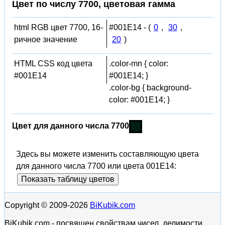
Цвет по числу 7700, цветовая гамма
html RGB цвет 7700, 16-
#001E14 - (
0
,
30
,
ричное значение
20
)
HTML CSS код цвета
.color-mn { color:
#001E14
#001E14; }
.color-bg { background-
color: #001E14; }
Цвет для данного числа 7700
Здесь вы можете изменить составляющую цвета
для данного числа 7700 или цвета 001E14:
Показать таблицу цветов
Copyright © 2009-2026
BiKubik.com
BiKubik.com - посвящен свойствам чисел, делимости