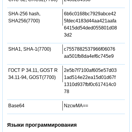
SHA-256 hash,
6b6c0168bc7929abce42
SHA256(7700)
5fdec4183d44aa421aafa
6415dd54ded055801d08
3d2
SHA1, SHA-1(7700)
c7557882537966f06076
aa501fb8da4ef6c745e9
ГОСТ Р 34.11, GOST R
2e5b7f7100af605e57d03
34.11-94, GOST(7700)
1ad514e22ea15d01d67f
1310d937fbf0c617414c0
78
Base64
NzcwMA==
Языки программирования