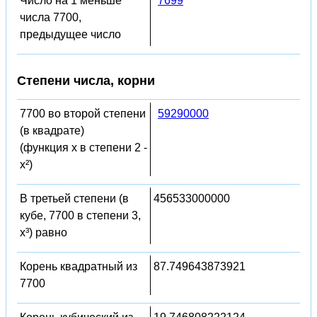
Число на 1 меньше
7699
числа 7700,
предыдущее число
Степени числа, корни
7700 во второй степени
59290000
(в квадрате)
(функция x в степени 2 -
x²)
В третьей степени (в
456533000000
кубе, 7700 в степени 3,
x³) равно
Корень квадратный из
87.749643873921
7700