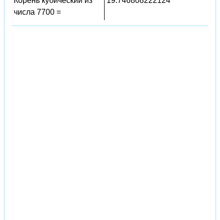
Корень кубический из
19.746808222124
числа 7700 =