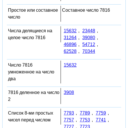
Простое или составное
Составное число 7816
число
Числа делящиеся на
15632
,
23448
,
целое число 7816
31264
,
39080
,
46896
,
54712
,
62528
,
70344
Число 7816
15632
умноженное на число
два
7816 деленное на число
3908
2
Список 8-ми простых
7793
,
7789
,
7759
,
чисел перед числом
7757
,
7753
,
7741
,
7727
,
7723