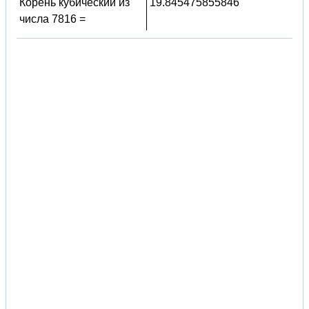
Корень кубический из
19.845475855846
числа 7816 =