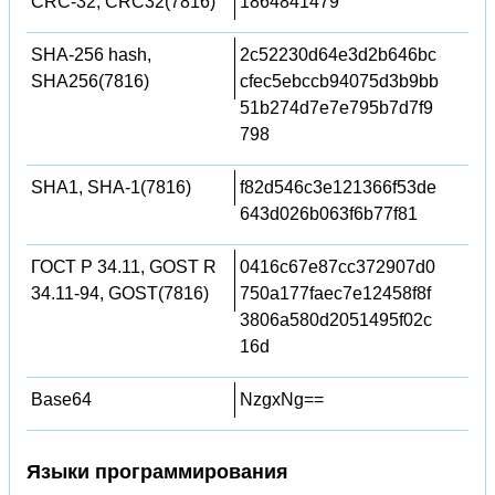
CRC-32, CRC32(7816)
1864841479
SHA-256 hash,
2c52230d64e3d2b646bc
SHA256(7816)
cfec5ebccb94075d3b9bb
51b274d7e7e795b7d7f9
798
SHA1, SHA-1(7816)
f82d546c3e121366f53de
643d026b063f6b77f81
ГОСТ Р 34.11, GOST R
0416c67e87cc372907d0
34.11-94, GOST(7816)
750a177faec7e12458f8f
3806a580d2051495f02c
16d
Base64
NzgxNg==
Языки программирования