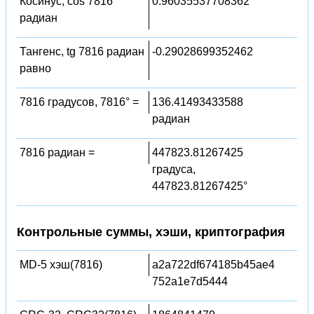
Косинус, cos 7816
0.96035537708362
радиан
Тангенс, tg 7816 радиан
-0.29028699352462
равно
7816 градусов, 7816° =
136.41493433588
радиан
7816 радиан =
447823.81267425
градуса,
447823.81267425°
Контрольные суммы, хэши, криптография
MD-5 хэш(7816)
a2a722df674185b45ae4
752a1e7d5444