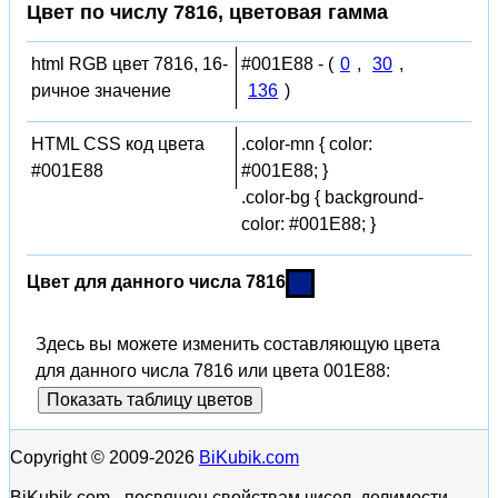
Цвет по числу 7816, цветовая гамма
html RGB цвет 7816, 16-
#001E88 - (
0
,
30
,
ричное значение
136
)
HTML CSS код цвета
.color-mn { color:
#001E88
#001E88; }
.color-bg { background-
color: #001E88; }
Цвет для данного числа 7816
Здесь вы можете изменить составляющую цвета
для данного числа 7816 или цвета 001E88:
Показать таблицу цветов
Copyright © 2009-2026
BiKubik.com
BiKubik.com - посвящен свойствам чисел, делимости