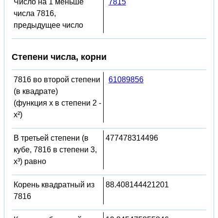
Число на 1 меньше
7815
числа 7816,
предыдущее число
Степени числа, корни
7816 во второй степени
61089856
(в квадрате)
(функция x в степени 2 -
x²)
В третьей степени (в
477478314496
кубе, 7816 в степени 3,
x³) равно
Корень квадратный из
88.408144421201
7816