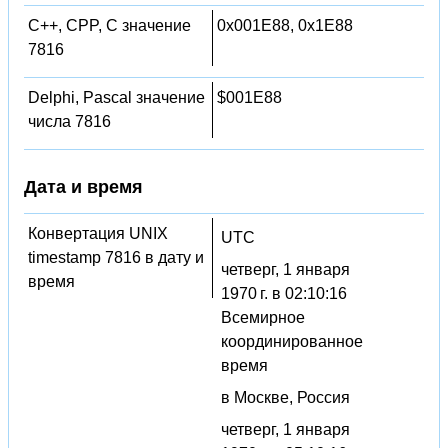
C++, CPP, C значение
0x001E88, 0x1E88
7816
Delphi, Pascal значение
$001E88
числа 7816
Дата и время
Конвертация UNIX
UTC
timestamp 7816 в дату и
четверг, 1 января
время
1970 г. в 02:10:16
Всемирное
координированное
время
в Москве, Россия
четверг, 1 января