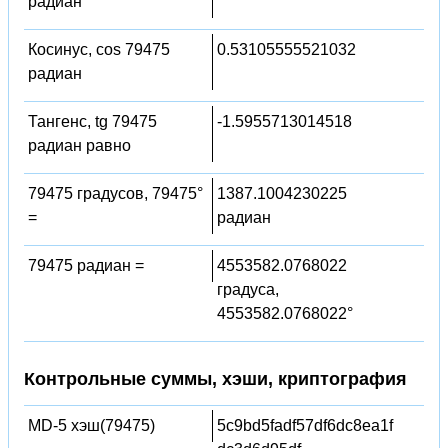
радиан
Косинус, cos 79475
0.53105555521032
радиан
Тангенс, tg 79475
-1.5955713014518
радиан равно
79475 градусов, 79475°
1387.1004230225
=
радиан
79475 радиан =
4553582.0768022
градуса,
4553582.0768022°
Контрольные суммы, хэши, криптография
MD-5 хэш(79475)
5c9bd5fadf57df6dc8ea1f