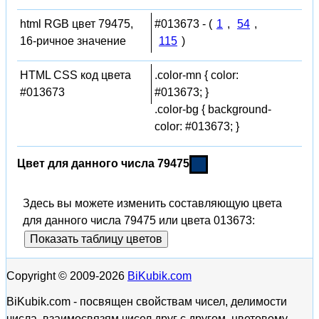
html RGB цвет 79475,
#013673 - (
1
,
54
,
16-ричное значение
115
)
HTML CSS код цвета
.color-mn { color:
#013673
#013673; }
.color-bg { background-
color: #013673; }
Цвет для данного числа 79475
Здесь вы можете изменить составляющую цвета
для данного числа 79475 или цвета 013673:
Показать таблицу цветов
Copyright © 2009-2026
BiKubik.com
BiKubik.com - посвящен свойствам чисел, делимости
числа, взаимосвязям чисел друг с другом, цветовому