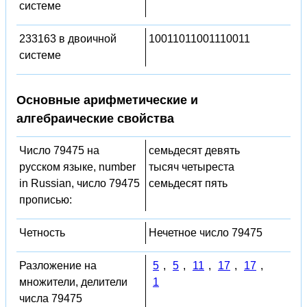
системе
233163 в двоичной
10011011001110011
системе
Основные арифметические и
алгебраические свойства
Число 79475 на
семьдесят девять
русском языке, number
тысяч четыреста
in Russian, число 79475
семьдесят пять
прописью:
Четность
Нечетное число 79475
Разложение на
5
,
5
,
11
,
17
,
17
,
множители, делители
1
числа 79475