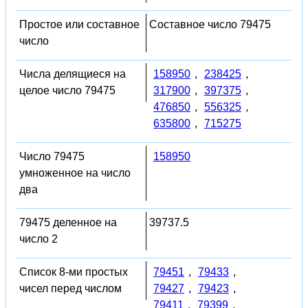
Простое или составное
Составное число 79475
число
Числа делящиеся на
158950
,
238425
,
целое число 79475
317900
,
397375
,
476850
,
556325
,
635800
,
715275
Число 79475
158950
умноженное на число
два
79475 деленное на
39737.5
число 2
Список 8-ми простых
79451
,
79433
,
чисел перед числом
79427
,
79423
,
79411
,
79399
,