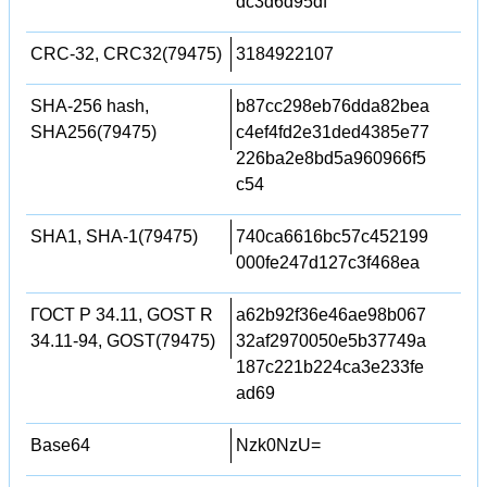
dc3d6d95df
CRC-32, CRC32(79475)
3184922107
SHA-256 hash,
b87cc298eb76dda82bea
SHA256(79475)
c4ef4fd2e31ded4385e77
226ba2e8bd5a960966f5
c54
SHA1, SHA-1(79475)
740ca6616bc57c452199
000fe247d127c3f468ea
ГОСТ Р 34.11, GOST R
a62b92f36e46ae98b067
34.11-94, GOST(79475)
32af2970050e5b37749a
187c221b224ca3e233fe
ad69
Base64
Nzk0NzU=