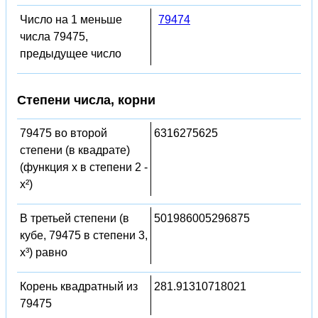
Число на 1 меньше
79474
числа 79475,
предыдущее число
Степени числа, корни
79475 во второй
6316275625
степени (в квадрате)
(функция x в степени 2 -
x²)
В третьей степени (в
501986005296875
кубе, 79475 в степени 3,
x³) равно
Корень квадратный из
281.91310718021
79475