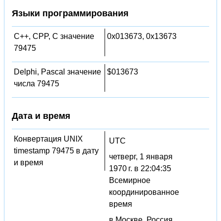
Языки программирования
C++, CPP, C значение
0x013673, 0x13673
79475
Delphi, Pascal значение
$013673
числа 79475
Дата и время
Конвертация UNIX
UTC
timestamp 79475 в дату
четверг, 1 января
и время
1970 г. в 22:04:35
Всемирное
координированное
время
в Москве, Россия