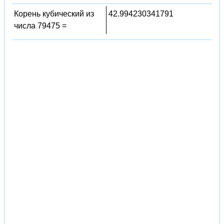
Корень кубический из
42.994230341791
числа 79475 =