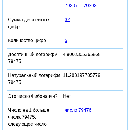
79397
,
79393
Сумма десятичных
32
цифр
Количество цифр
5
Десятичный логарифм
4.9002305365868
79475
Натуральный логарифм
11.283197785779
79475
Это число Фибоначчи?
Нет
Число на 1 больше
число 79476
числа 79475,
следующее число