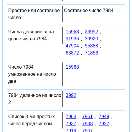
Простое или составное
Составное число 7984
число
Числа делящиеся на
15968
,
23952
,
целое число 7984
31936
,
39920
,
47904
,
55888
,
63872
,
71856
Число 7984
15968
умноженное на число
два
7984 деленное на число
3992
2
Список 8-ми простых
7963
,
7951
,
7949
,
чисел перед числом
7937
,
7933
,
7927
,
7919
,
7907