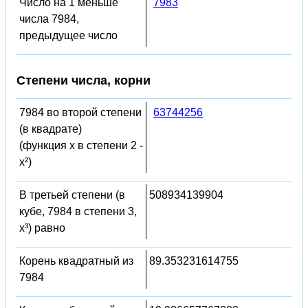
Число на 1 меньше
7983
числа 7984,
предыдущее число
Степени числа, корни
7984 во второй степени
63744256
(в квадрате)
(функция x в степени 2 -
x²)
В третьей степени (в
508934139904
кубе, 7984 в степени 3,
x³) равно
Корень квадратный из
89.353231614755
7984