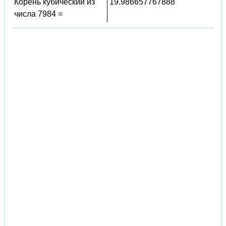
Корень кубический из
19.986657767888
числа 7984 =