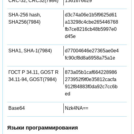
CRC-32, CRC32(7984)
1361676629
SHA-256 hash,
d3c74a06e1b5f9625d61
SHA256(7984)
a13298c4cbe265446768
fb7ce8216cb48b5997e0
d45e
SHA1, SHA-1(7984)
d77004646e27365ae0e4
fc90cf8d8a6958a75a1e
ГОСТ Р 34.11, GOST R
873a05b1caf664228986
34.11-94, GOST(7984)
273952f9f0e35812cacfa
912f84883f0da92c7cc6b
ed
Base64
Nzk4NA==
Языки программирования