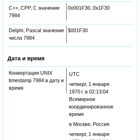
C++, CPP, C значение
0x001F30, 0x1F30
7984
Delphi, Pascal значение
$001F30
числа 7984
Дата и время
Конвертация UNIX
UTC
timestamp 7984 в дату и
четверг, 1 января
время
1970 г. в 02:13:04
Всемирное
координированное
время
в Москве, Россия
четверг, 1 января