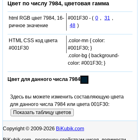
Цвет по числу 7984, цветовая гамма
html RGB цвет 7984, 16-
#001F30 - (
0
,
31
,
ричное значение
48
)
HTML CSS код цвета
.color-mn { color:
#001F30
#001F30; }
.color-bg { background-
color: #001F30; }
Цвет для данного числа 7984
Здесь вы можете изменить составляющую цвета
для данного числа 7984 или цвета 001F30:
Показать таблицу цветов
Copyright © 2009-2026
BiKubik.com
BiKubik.com - посвящен свойствам чисел, делимости