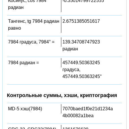
Косинус, cos 7984
-0.35014799722555
радиан
Тангенс, tg 7984 радиан
2.6751385051617
равно
7984 градуса, 7984° =
139.34708747923
радиан
7984 радиан =
457449.50363245
градуса,
457449.50363245°
Контрольные суммы, хэши, криптография
MD-5 хэш(7984)
7070baed1f0e21d1234a
4b00082a1bea