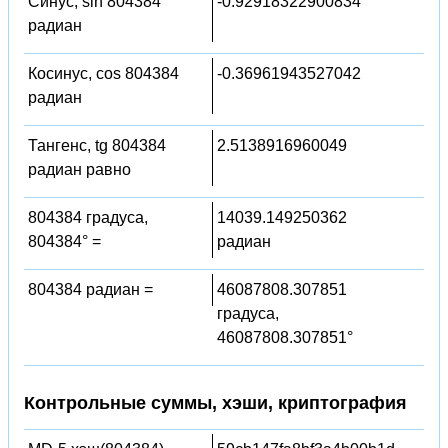
Синус, sin 804384
-0.92918322900834
радиан
Косинус, cos 804384
-0.36961943527042
радиан
Тангенс, tg 804384
2.5138916960049
радиан равно
804384 градуса,
14039.149250362
804384° =
радиан
804384 радиан =
46087808.307851
градуса,
46087808.307851°
Контрольные суммы, хэши, криптография