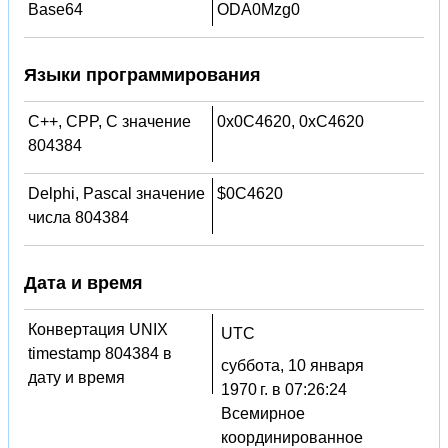
Base64
ODA0Mzg0
Языки программирования
C++, CPP, C значение
0x0C4620, 0xC4620
804384
Delphi, Pascal значение
$0C4620
числа 804384
Дата и время
Конвертация UNIX
UTC
timestamp 804384 в
суббота, 10 января
дату и время
1970 г. в 07:26:24
Всемирное
координированное