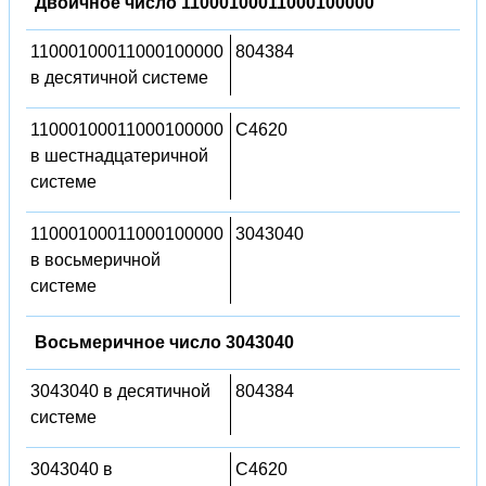
Двоичное число 11000100011000100000
11000100011000100000
804384
в десятичной системе
11000100011000100000
C4620
в шестнадцатеричной
системе
11000100011000100000
3043040
в восьмеричной
системе
Восьмеричное число 3043040
3043040 в десятичной
804384
системе
3043040 в
C4620