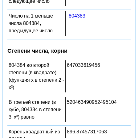
следующее число
Число на 1 меньше
804383
числа 804384,
предыдущее число
Степени числа, корни
804384 во второй
647033619456
степени (в квадрате)
(функция x в степени 2 -
x²)
В третьей степени (в
520463490952495104
кубе, 804384 в степени
3, x³) равно
Корень квадратный из
896.87457317063