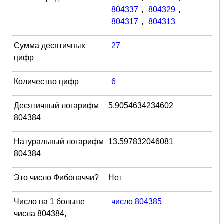
804337
,
804329
,
804317
,
804313
Сумма десятичных
27
цифр
Количество цифр
6
Десятичный логарифм
5.9054634234602
804384
Натуральный логарифм
13.597832046081
804384
Это число Фибоначчи?
Нет
Число на 1 больше
число 804385
числа 804384,