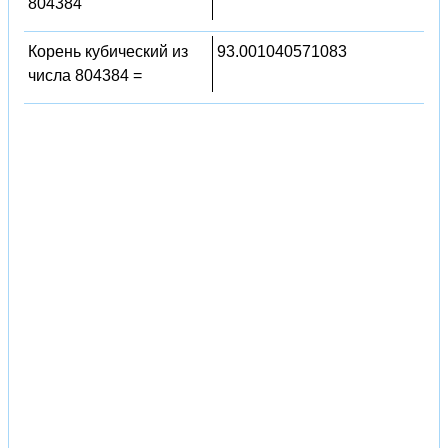
804384
Корень кубический из
93.001040571083
числа 804384 =