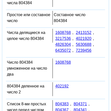
числа 804384
Простое или составное
Составное число
число
804384
Числа делящиеся на
1608768
,
2413152
,
целое число 804384
3217536
,
4021920
,
4826304
,
5630688
,
6435072
,
7239456
Число 804384
1608768
умноженное на число
два
804384 деленное на
402192
число 2
Список 8-ми простых
804383
,
804371
,
чисел перед числом
804367
,
804341
,