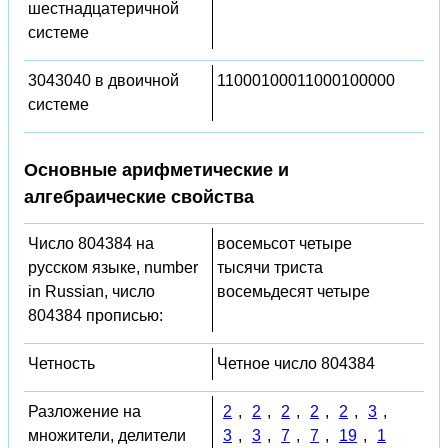
шестнадцатеричной
системе
3043040 в двоичной
11000100011000100000
системе
Основные арифметические и
алгебраические свойства
Число 804384 на
восемьсот четыре
русском языке, number
тысячи триста
in Russian, число
восемьдесят четыре
804384 прописью:
Четность
Четное число 804384
Разложение на
2
,
2
,
2
,
2
,
2
,
3
,
множители, делители
3
,
3
,
7
,
7
,
19
,
1