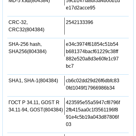
MD-5 хэш(804384)
59cb147fa8bf3a4b00b1d
e17d2acce95
CRC-32,
2542133396
CRC32(804384)
SHA-256 hash,
e34c3974f61854c51b54
SHA256(804384)
b681374bacf61229c38ff
882e520a8d3e60fe1c97
bc7
SHA1, SHA-1(804384)
cb6c02dd29d26f6dbfc83
0fd1049f17966986b34
ГОСТ Р 34.11, GOST R
423595e55a5947cf8796f
34.11-94, GOST(804384)
2fb415aa0c1f3561196f8
91e4c5b19a043d87806f
03