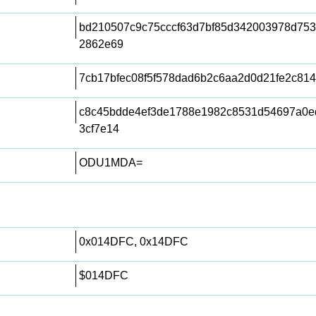
bd210507c9c75cccf63d7bf85d342003978d75
2862e69
7cb17bfec08f5f578dad6b2c6aa2d0d21fe2c814
c8c45bdde4ef3de1788e1982c8531d54697a0e
3cf7e14
ODU1MDA=
0x014DFC, 0x14DFC
$014DFC