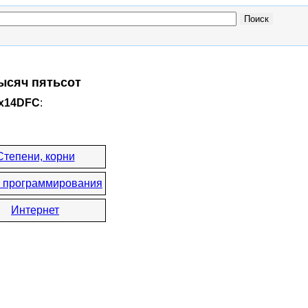
тысяч пятьсот
0x14DFC
:
Степени, корни
 программирования
Интернет