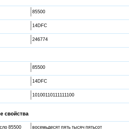
85500
14DFC
246774
85500
14DFC
10100110111111100
е свойства
исло 85500
восемьдесят пять тысяч пятьсот