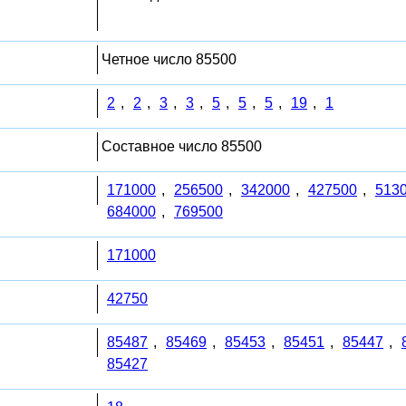
Четное число 85500
2
,
2
,
3
,
3
,
5
,
5
,
5
,
19
,
1
Составное число 85500
171000
,
256500
,
342000
,
427500
,
513
684000
,
769500
171000
42750
85487
,
85469
,
85453
,
85451
,
85447
,
85427