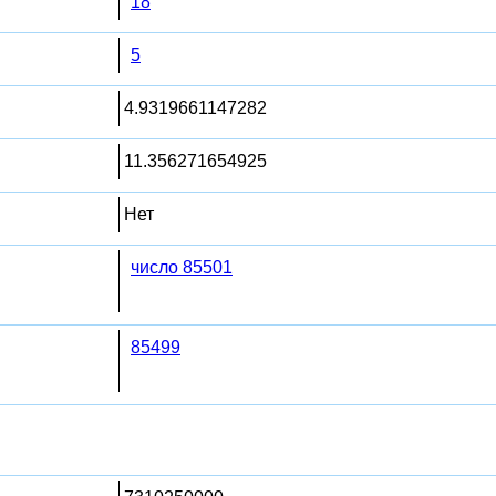
18
5
4.9319661147282
11.356271654925
Нет
число 85501
85499