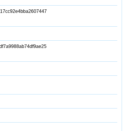
317cc92e4bba2607447
df7a9988ab74df9ae25