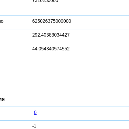
7310250000
но
625026375000000
292.40383034427
44.054340574552
ия
0
-1