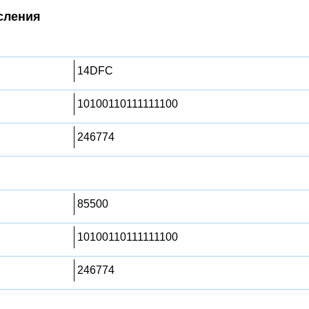
сления
14DFC
10100110111111100
246774
85500
10100110111111100
246774