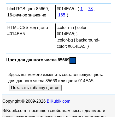
html RGB цвет 85669,
#014EA5 - (
1
,
78
,
16-ричное значение
165
)
HTML CSS код цвета
.color-mn { color:
#014EA5
#014EA5; }
.color-bg { background-
color: #014EA5; }
Цвет для данного числа 85669
Здесь вы можете изменить составляющую цвета
для данного числа 85669 или цвета 014EA5:
Показать таблицу цветов
Copyright © 2009-2026
BiKubik.com
BiKubik.com - посвящен свойствам чисел, делимости
числа, взаимосвязям чисел друг с другом, цветовому