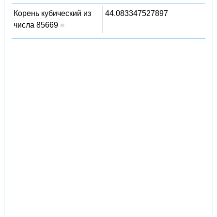
Корень кубический из
44.083347527897
числа 85669 =