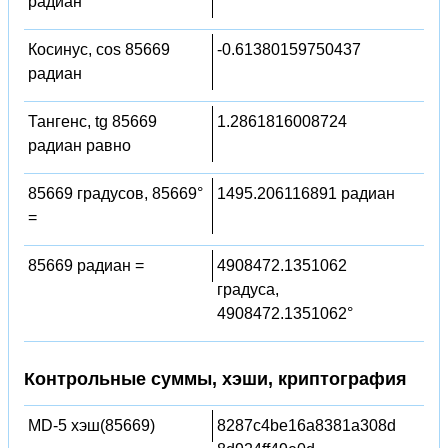
радиан
Косинус, cos 85669
-0.61380159750437
радиан
Тангенс, tg 85669
1.2861816008724
радиан равно
85669 градусов, 85669°
1495.206116891 радиан
=
85669 радиан =
4908472.1351062
градуса,
4908472.1351062°
Контрольные суммы, хэши, криптография
MD-5 хэш(85669)
8287c4be16a8381a308d