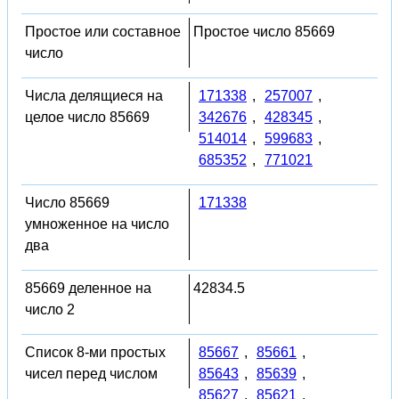
Простое или составное
Простое число 85669
число
Числа делящиеся на
171338
,
257007
,
целое число 85669
342676
,
428345
,
514014
,
599683
,
685352
,
771021
Число 85669
171338
умноженное на число
два
85669 деленное на
42834.5
число 2
Список 8-ми простых
85667
,
85661
,
чисел перед числом
85643
,
85639
,
85627
,
85621
,