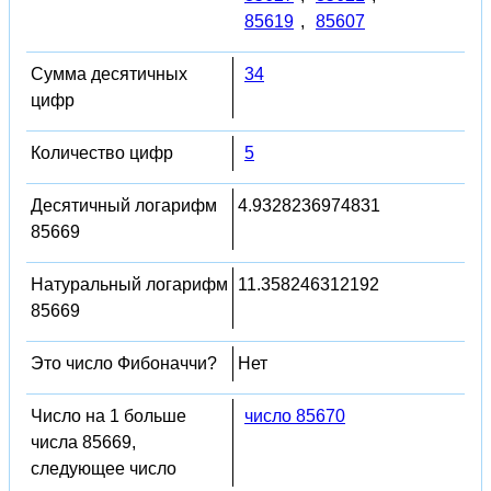
85619
,
85607
Сумма десятичных
34
цифр
Количество цифр
5
Десятичный логарифм
4.9328236974831
85669
Натуральный логарифм
11.358246312192
85669
Это число Фибоначчи?
Нет
Число на 1 больше
число 85670
числа 85669,
следующее число