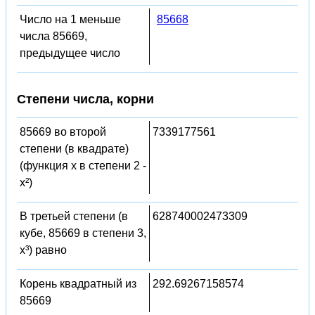
Число на 1 меньше
85668
числа 85669,
предыдущее число
Степени числа, корни
85669 во второй
7339177561
степени (в квадрате)
(функция x в степени 2 -
x²)
В третьей степени (в
628740002473309
кубе, 85669 в степени 3,
x³) равно
Корень квадратный из
292.69267158574
85669