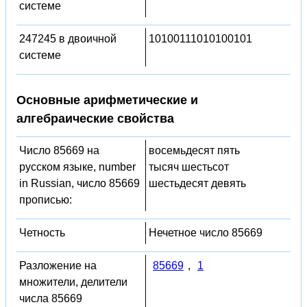
системе
247245 в двоичной
10100111010100101
системе
Основные арифметические и
алгебраические свойства
Число 85669 на
восемьдесят пять
русском языке, number
тысяч шестьсот
in Russian, число 85669
шестьдесят девять
прописью:
Четность
Нечетное число 85669
Разложение на
85669
,
1
множители, делители
числа 85669