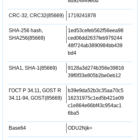
8d924ff49e0d
CRC-32, CRC32(85669)
1719241878
SHA-256 hash,
1ed53cefeb562f56eea98
SHA256(85669)
ced06dd2637feb979244
48f724ab3890984bb439
bd4
SHA1, SHA-1(85669)
9128a3d274b356e39816
39f0f33e805b2be0eb12
ГОСТ Р 34.11, GOST R
b39e9da52b3c35aa70c5
34.11-94, GOST(85669)
16231975c1ed5b421e09
c1e864e66bf43c954ac1
6ba5
Base64
ODU2Njk=