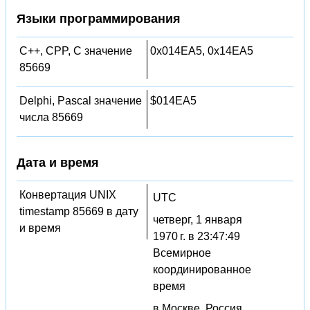
Языки программирования
C++, CPP, C значение
0x014EA5, 0x14EA5
85669
Delphi, Pascal значение
$014EA5
числа 85669
Дата и время
Конвертация UNIX
UTC
timestamp 85669 в дату
четверг, 1 января
и время
1970 г. в 23:47:49
Всемирное
координированное
время
в Москве, Россия