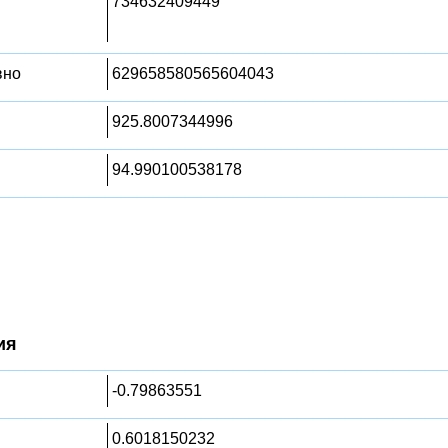
734632409449
вно
629658580565604043
925.8007344996
94.990100538178
ия
-0.79863551
0.6018150232