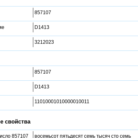
857107
ме
D1413
3212023
857107
D1413
11010001010000010011
е свойства
число 857107
восемьсот пятьдесят семь тысяч сто семь