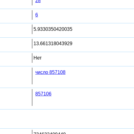
28
6
5.9330350420035
13.661318043929
Нет
число 857108
857106