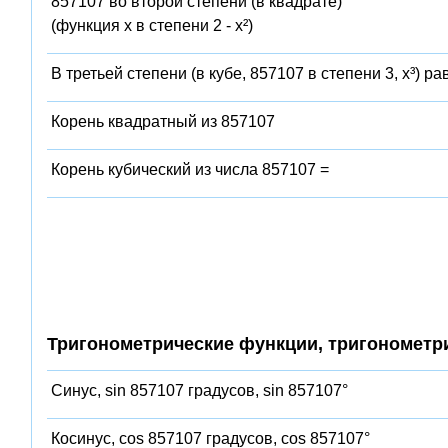
857107 во второй степени (в квадрате)
(функция x в степени 2 - x²)
В третьей степени (в кубе, 857107 в степени 3, x³) ра
Корень квадратный из 857107
Корень кубический из числа 857107 =
Тригонометрические функции, тригонометр
Синус, sin 857107 градусов, sin 857107°
Косинус, cos 857107 градусов, cos 857107°