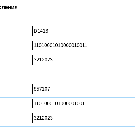
сления
D1413
11010001010000010011
3212023
857107
11010001010000010011
3212023