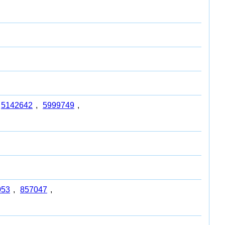
5142642
,
5999749
,
053
,
857047
,