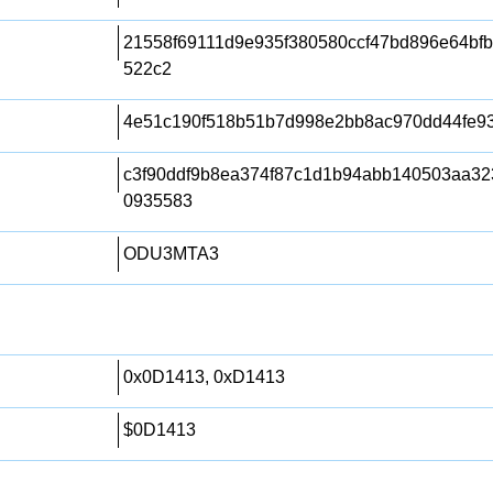
21558f69111d9e935f380580ccf47bd896e64bf
522c2
4e51c190f518b51b7d998e2bb8ac970dd44fe93
c3f90ddf9b8ea374f87c1d1b94abb140503aa3
0935583
ODU3MTA3
0x0D1413, 0xD1413
$0D1413