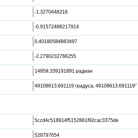
-1.3270448216
-0.91572488217914
0.40180584883497
-2.2790232766255
14959.339191891 радиан
49108613.691119 градуса, 49108613.691119°
5ccd4c518914f5152861f92cac3375de
528797654