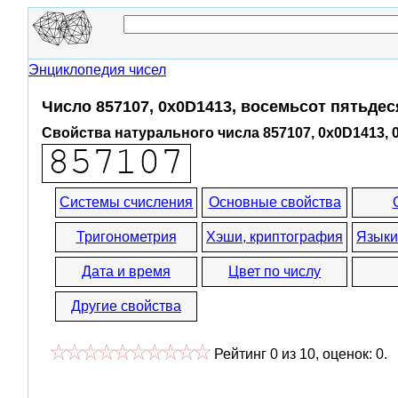
Энциклопедия чисел
Число 857107, 0x0D1413, восемьсот пятьдес
Свойства натурального числа 857107, 0x0D1413, 
Системы счисления
Основные свойства
Тригонометрия
Хэши, криптография
Языки
Дата и время
Цвет по числу
Другие свойства
Рейтинг
0
из
10
, оценок:
0
.