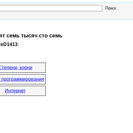
ят семь тысяч сто семь
0xD1413
:
Степени, корни
 программирования
Интернет