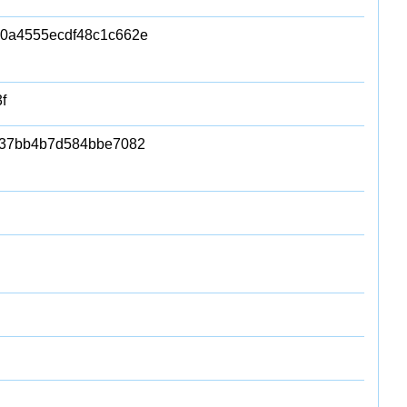
b0a4555ecdf48c1c662e
f
237bb4b7d584bbe7082