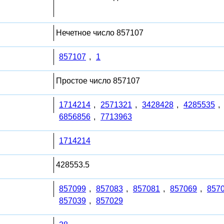
Нечетное число 857107
857107
,
1
Простое число 857107
1714214
,
2571321
,
3428428
,
4285535
,
6856856
,
7713963
1714214
428553.5
857099
,
857083
,
857081
,
857069
,
857
857039
,
857029