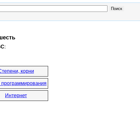
 шесть
6C
:
Степени, корни
 программирования
Интернет