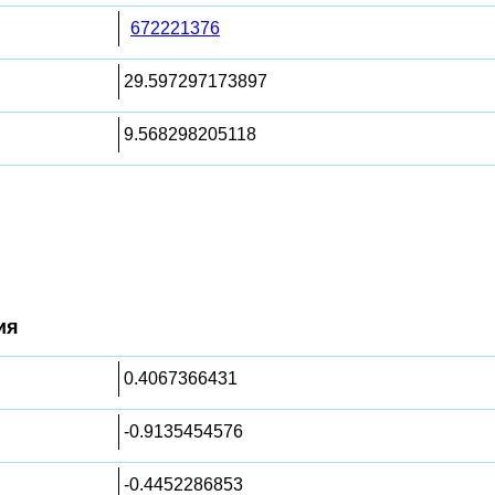
672221376
29.597297173897
9.568298205118
ия
0.4067366431
-0.9135454576
-0.4452286853