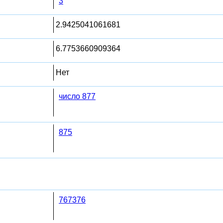
3
2.9425041061681
6.7753660909364
Нет
число 877
875
767376