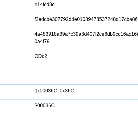
e14fcd8c
f2edcbe307792dde01089478537248d17cba86
4a483918a39a7c39a3d407f2ce6db9cc16ac16e
0a4f79
ODc2
0x00036C, 0x36C
$00036C