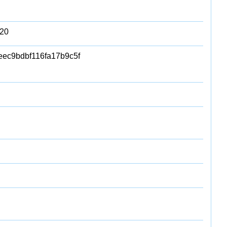
20
ec9bdbf116fa17b9c5f