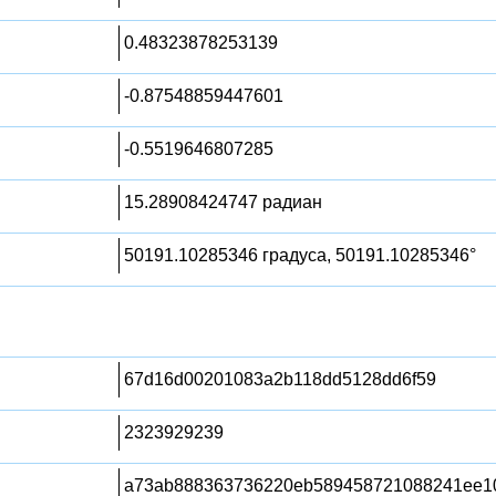
0.48323878253139
-0.87548859447601
-0.5519646807285
15.28908424747 радиан
50191.10285346 градуса, 50191.10285346°
67d16d00201083a2b118dd5128dd6f59
2323929239
a73ab888363736220eb589458721088241ee10