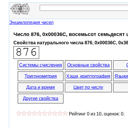
Энциклопедия чисел
Число 876, 0x00036C, восемьсот семьдесят
Свойства натурального числа 876, 0x00036C, 0x3
Системы счисления
Основные свойства
Тригонометрия
Хэши, криптография
Языки
Дата и время
Цвет по числу
Другие свойства
Рейтинг
0
из
10
, оценок:
0
.