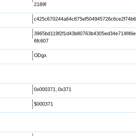
2189f
c425c670244a64c875ef504945726c6ce2f74b
3965bd119f2f1d43b80763b4305ed34e714f46e
6fc607
ODgx
0x000371, 0x371
$000371