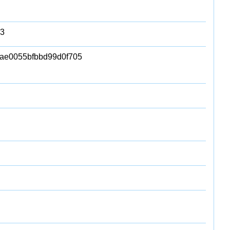
63
ae0055bfbbd99d0f705