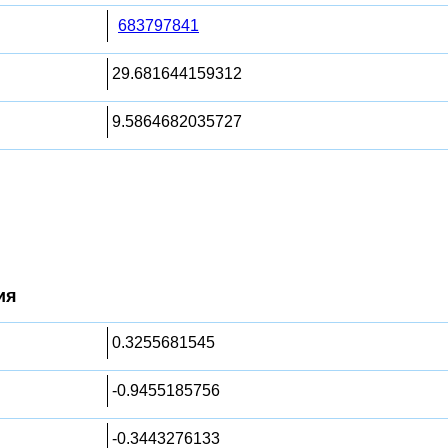
683797841
29.681644159312
9.5864682035727
ия
0.3255681545
-0.9455185756
-0.3443276133