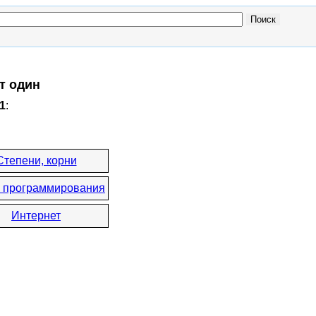
т один
1
:
Степени, корни
 программирования
Интернет