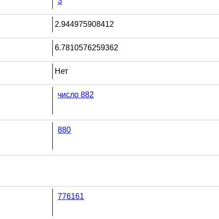
3
2.944975908412
6.7810576259362
Нет
число 882
880
776161