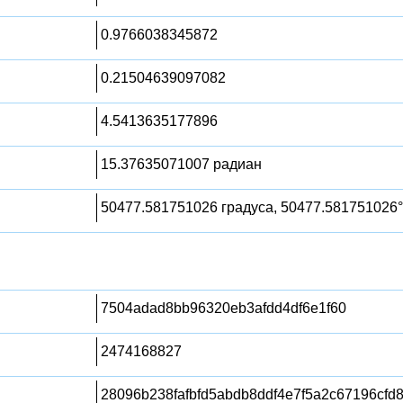
0.9766038345872
0.21504639097082
4.5413635177896
15.37635071007 радиан
50477.581751026 градуса, 50477.581751026°
7504adad8bb96320eb3afdd4df6e1f60
2474168827
28096b238fafbfd5abdb8ddf4e7f5a2c67196cf