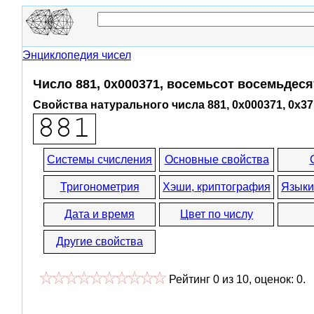
Энциклопедия чисел
Число 881, 0x000371, восемьсот восемьдеся
Свойства натурального числа 881, 0x000371, 0x37
Системы счисления
Основные свойства
Тригонометрия
Хэши, криптография
Языки
Дата и время
Цвет по числу
Другие свойства
Рейтинг
0
из
10
, оценок:
0
.