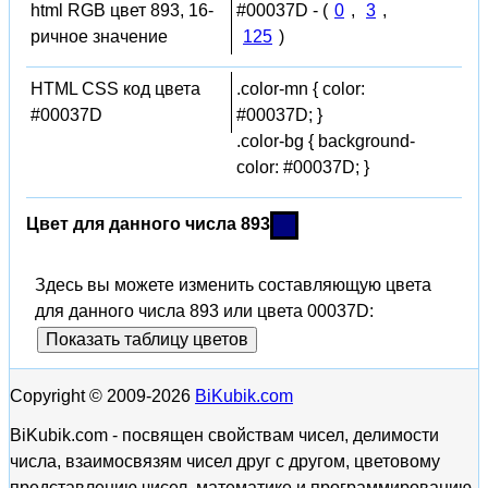
html RGB цвет 893, 16-
#00037D - (
0
,
3
,
ричное значение
125
)
HTML CSS код цвета
.color-mn { color:
#00037D
#00037D; }
.color-bg { background-
color: #00037D; }
Цвет для данного числа 893
Здесь вы можете изменить составляющую цвета
для данного числа 893 или цвета 00037D:
Показать таблицу цветов
Copyright © 2009-2026
BiKubik.com
BiKubik.com - посвящен свойствам чисел, делимости
числа, взаимосвязям чисел друг с другом, цветовому
представлению чисел, математике и программированию,