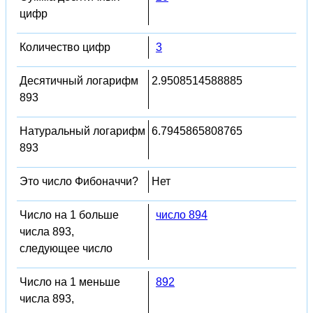
цифр
Количество цифр
3
Десятичный логарифм
2.9508514588885
893
Натуральный логарифм
6.7945865808765
893
Это число Фибоначчи?
Нет
Число на 1 больше
число 894
числа 893,
следующее число
Число на 1 меньше
892
числа 893,