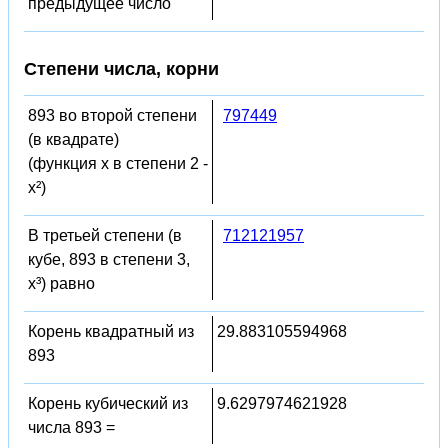
предыдущее число
Степени числа, корни
893 во второй степени
797449
(в квадрате)
(функция x в степени 2 -
x²)
В третьей степени (в
712121957
кубе, 893 в степени 3,
x³) равно
Корень квадратный из
29.883105594968
893
Корень кубический из
9.6297974621928
числа 893 =