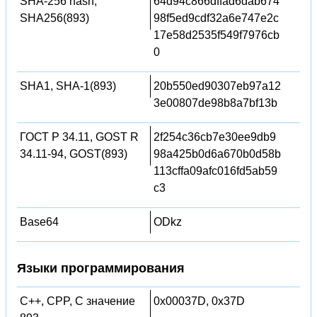
SHA-256 hash,
64d94c866dffad6dab674
SHA256(893)
98f5ed9cdf32a6e747e2c
17e58d2535f549f7976cb
0
SHA1, SHA-1(893)
20b550ed90307eb97a12
3e00807de98b8a7bf13b
ГОСТ Р 34.11, GOST R
2f254c36cb7e30ee9db9
34.11-94, GOST(893)
98a425b0d6a670b0d58b
113cffa09afc016fd5ab59
c3
Base64
ODkz
Языки программирования
C++, CPP, C значение
0x00037D, 0x37D