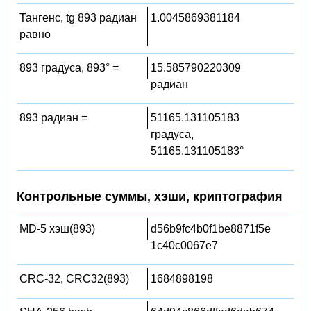
Тангенс, tg 893 радиан
1.0045869381184
равно
893 градуса, 893° =
15.585790220309
радиан
893 радиан =
51165.131105183
градуса,
51165.131105183°
Контрольные суммы, хэши, криптография
MD-5 хэш(893)
d56b9fc4b0f1be8871f5e
1c40c0067e7
CRC-32, CRC32(893)
1684898198