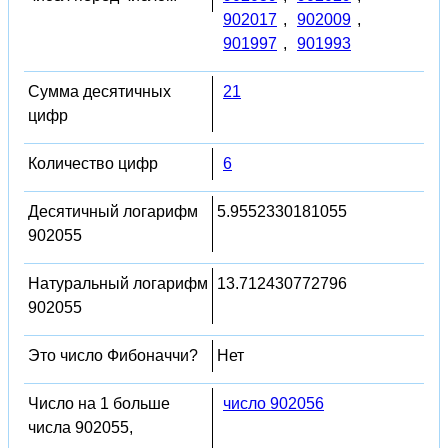
902017
,
902009
,
901997
,
901993
Сумма десятичных
21
цифр
Количество цифр
6
Десятичный логарифм
5.9552330181055
902055
Натуральный логарифм
13.712430772796
902055
Это число Фибоначчи?
Нет
Число на 1 больше
число 902056
числа 902055,