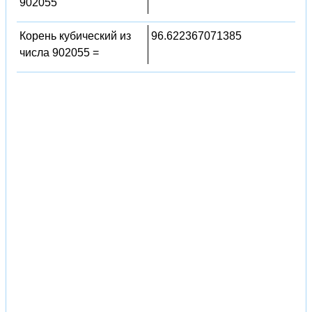
902055
Корень кубический из
96.622367071385
числа 902055 =