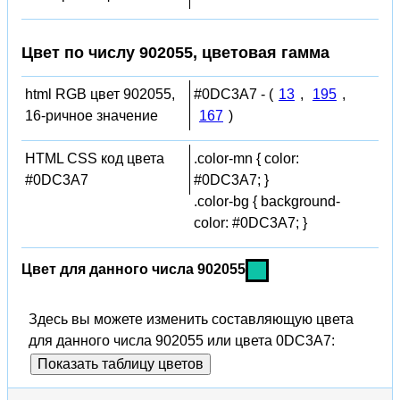
Цвет по числу 902055, цветовая гамма
html RGB цвет 902055,
#0DC3A7 - (
13
,
195
,
16-ричное значение
167
)
HTML CSS код цвета
.color-mn { color:
#0DC3A7
#0DC3A7; }
.color-bg { background-
color: #0DC3A7; }
Цвет для данного числа 902055
Здесь вы можете изменить составляющую цвета
для данного числа 902055 или цвета 0DC3A7:
Показать таблицу цветов