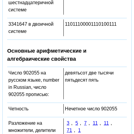
шестнадцатеричной
системе
3341647 в двоичной
11011100001110100111
системе
Основные арифметические и
алгебраические свойства
Число 902055 на
девятьсот две тысячи
русском языке, number
пятьдесят пять
in Russian, число
902055 прописью:
Четность
Нечетное число 902055
Разложение на
3
,
5
,
7
,
11
,
11
,
множители, делители
71
,
1