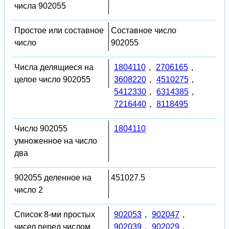
числа 902055
Простое или составное
Составное число
число
902055
Числа делящиеся на
1804110
,
2706165
,
целое число 902055
3608220
,
4510275
,
5412330
,
6314385
,
7216440
,
8118495
Число 902055
1804110
умноженное на число
два
902055 деленное на
451027.5
число 2
Список 8-ми простых
902053
,
902047
,
чисел перед числом
902039
,
902029
,