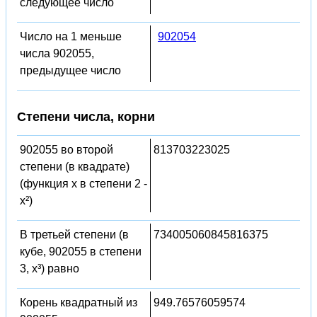
следующее число
Число на 1 меньше
902054
числа 902055,
предыдущее число
Степени числа, корни
902055 во второй
813703223025
степени (в квадрате)
(функция x в степени 2 -
x²)
В третьей степени (в
734005060845816375
кубе, 902055 в степени
3, x³) равно
Корень квадратный из
949.76576059574