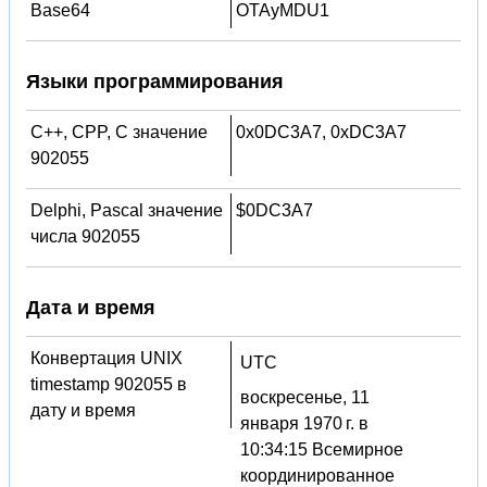
Base64
OTAyMDU1
Языки программирования
C++, CPP, C значение
0x0DC3A7, 0xDC3A7
902055
Delphi, Pascal значение
$0DC3A7
числа 902055
Дата и время
Конвертация UNIX
UTC
timestamp 902055 в
воскресенье, 11
дату и время
января 1970 г. в
10:34:15 Всемирное
координированное