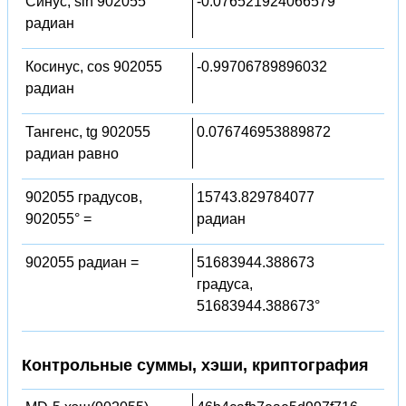
Синус, sin 902055
-0.076521924066579
радиан
Косинус, cos 902055
-0.99706789896032
радиан
Тангенс, tg 902055
0.076746953889872
радиан равно
902055 градусов,
15743.829784077
902055° =
радиан
902055 радиан =
51683944.388673
градуса,
51683944.388673°
Контрольные суммы, хэши, криптография