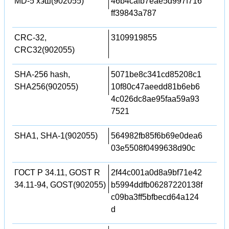
MD-5 хэш(902055)
46b4cafb7eae5d997f716
ff39843a787
CRC-32,
3109919855
CRC32(902055)
SHA-256 hash,
5071be8c341cd85208c1
SHA256(902055)
10f80c47aeedd81b6eb6
4c026dc8ae95faa59a93
7521
SHA1, SHA-1(902055)
564982fb85f6b69e0dea6
03e5508f0499638d90c
ГОСТ Р 34.11, GOST R
2f44c001a0d8a9bf71e42
34.11-94, GOST(902055)
b5994ddfb06287220138f
c09ba3ff5bfbecd64a124
d